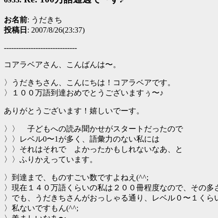
お名前
: うだきち
投稿日
: 2007/8/26(23:37)
------------------------------
コアラベアさん、こんばんは〜。
〉うだきちさん、こんにちは！コアラベアです。
〉１００万語到達おめでとうございますぅ〜♪
ありがとうございます！嬉しいでーす。
〉〉 子どもへの読み聞かせがスタートだったので
〉〉レベル0〜1が多く、語彙力のない私には
〉〉それはそれで よかったかもしれないなあ、と
〉〉ふりかえっています。
〉到達まで、ものすごい数ですよねえ(^^;
〉現在１４０万語くらいの私は２００冊程度なので、その多
〉でも、うだきちさんがおっしゃる通り、レベル０〜１くら
〉私ないですもん(^^;