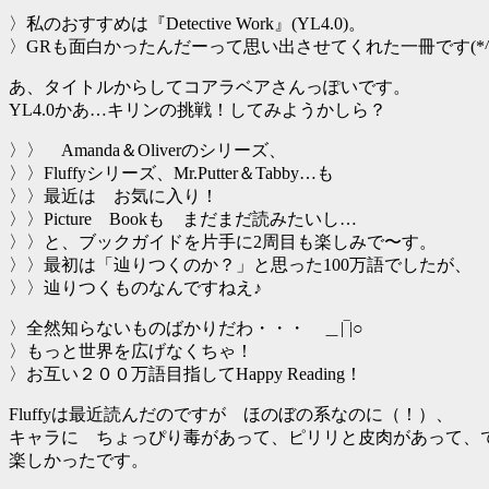
〉私のおすすめは『Detective Work』(YL4.0)。
〉GRも面白かったんだーって思い出させてくれた一冊です(*^-
あ、タイトルからしてコアラベアさんっぽいです。
YL4.0かあ…キリンの挑戦！してみようかしら？
〉〉 Amanda＆Oliverのシリーズ、
〉〉Fluffyシリーズ、Mr.Putter＆Tabby…も
〉〉最近は お気に入り！
〉〉Picture Bookも まだまだ読みたいし…
〉〉と、ブックガイドを片手に2周目も楽しみで〜す。
〉〉最初は「辿りつくのか？」と思った100万語でしたが、
〉〉辿りつくものなんですねえ♪
〉全然知らないものばかりだわ・・・ ＿|‾|○
〉もっと世界を広げなくちゃ！
〉お互い２００万語目指してHappy Reading！
Fluffyは最近読んだのですが ほのぼの系なのに（！）、
キャラに ちょっぴり毒があって、ピリリと皮肉があって、
楽しかったです。