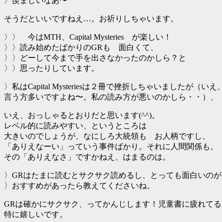
〉羨ましいなあ〜
そうだといいですねえ…。お祈りしちゃいます。
〉〉 今はMTH、Capital Mysteries が楽しい！
〉〉読み始めたばかりのGRも 面白くて、
〉〉どーして今まで手を出さなかったのかしら？と
〉〉思ったりしています。
〉私はCapital Mysteriesは２冊で挫折しちゃい
言う方多いですよね〜。私の読み方が悪いのかしら・・）、
いえ、おっしゃるとおりだと思います(^^)。
レベル的に読みやすい、というところは
大きいのでしょうが、なにしろ大統領も お人柄ですし、
「ありえなーい」っていう事件ばかり。それに人間関係も。
その「ありえなさ」ですかねえ、はまるのは。
〉GRはたまに読むとサクサク読めるし、とっても面白いのが
〉おすすめがあったら教えてくださいね。
GRは確かにサクサク、ってかんじします！児童書に疲れてる
特に嬉しいです。