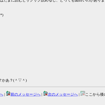
Rはたまに読むとサクサク読めるし、とっても面白いのがありま
*)
かあ？(＾▽＾)
へ
|
前のメッセージへ
|
次のメッセージへ
|
ここから後