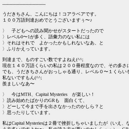
------------------------------
うだきちさん、こんにちは！コアラベアです。
１００万語到達おめでとうございますぅ〜♪
〉 子どもへの読み聞かせがスタートだったので
〉レベル0〜1が多く、語彙力のない私には
〉それはそれで よかったかもしれないなあ、と
〉ふりかえっています。
到達まで、ものすごい数ですよねえ(^^;
現在１４０万語くらいの私は２００冊程度なので、その多さ
でも、うだきちさんがおっしゃる通り、レベル０〜１くらい
私ないですもん(^^;
羨ましいなあ〜
〉 今はMTH、Capital Mysteries が楽しい！
〉読み始めたばかりのGRも 面白くて、
〉どーして今まで手を出さなかったのかしら？と
〉思ったりしています。
私はCapital Mysteriesは２冊で挫折しちゃいま