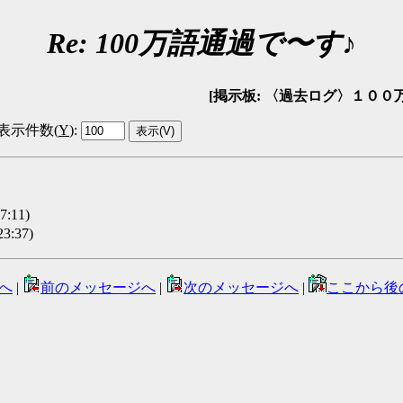
Re: 100万語通過で〜す♪
[掲示板: 〈過去ログ〉１００万語通過報告
表示件数(
Y
)
:
:11)
3:37)
へ
|
前のメッセージへ
|
次のメッセージへ
|
ここから後