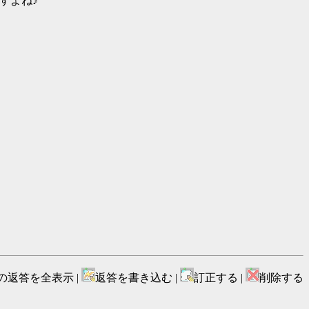
すよね♪
の返答を全表示 |
返答を書き込む |
訂正する |
削除する