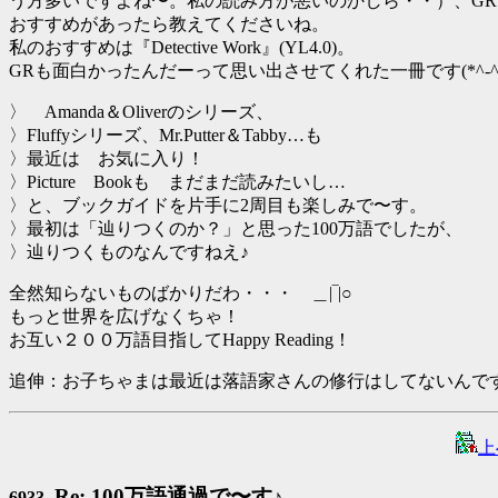
う方多いですよね〜。私の読み方が悪いのかしら・・）、G
おすすめがあったら教えてくださいね。
私のおすすめは『Detective Work』(YL4.0)。
GRも面白かったんだーって思い出させてくれた一冊です(*^-^
〉 Amanda＆Oliverのシリーズ、
〉Fluffyシリーズ、Mr.Putter＆Tabby…も
〉最近は お気に入り！
〉Picture Bookも まだまだ読みたいし…
〉と、ブックガイドを片手に2周目も楽しみで〜す。
〉最初は「辿りつくのか？」と思った100万語でしたが、
〉辿りつくものなんですねえ♪
全然知らないものばかりだわ・・・ ＿|‾|○
もっと世界を広げなくちゃ！
お互い２００万語目指してHappy Reading！
追伸：お子ちゃまは最近は落語家さんの修行はしてないんです
上
Re: 100万語通過で〜す♪
6933.