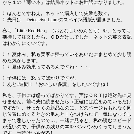
から１の「薄い本」は結局ネットにお世話になりました。
〉ほんとですねえ。ネットで購入して失敗も数々。
〉先日は Detecteive Laureのスペイン語版が届きました。
私も「Little Red Hen」（おとなしいめんどり）を、とっても
期待して注文したら、ＣＤだけ…でした。ネットの英文表記
はわかりにくいです。
〉〉夏休み、私も実家に帰っているあいだにまとめて少し読
めた気がします。
〉〉夏休み効果ってあるんですね・・・。
〉子供には 怒ってばかりですが、
〉あと1週間！「おいしい多読」をしたいですね！
私も、子供には怒ってばかりです。実はＯＲＴは絶対先に見
せません。前に先に読ませたら（正確には絵をみているだけ
ですが）、せっかくの新品なのに、どのページももれなく同
じ位置にめくるときの爪あと！をつけられて、気になってし
まって悲しかったので…。一緒に見ると、私の読むスピード
が遅いので、子供がの残りの本をバンバンめくってしまうん
です。音読はいやがるし。