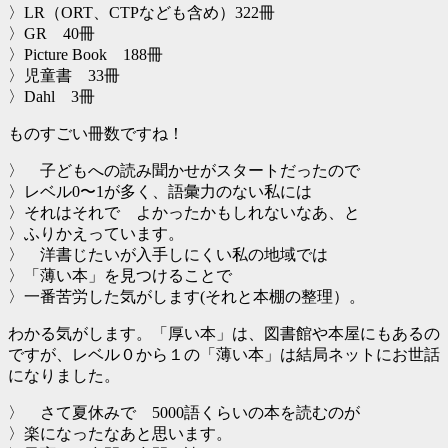
〉LR（ORT、CTPなども含め）322冊
〉GR 40冊
〉Picture Book 188冊
〉児童書 33冊
〉Dahl 3冊
ものすごい冊数ですね！
〉 子どもへの読み聞かせがスタートだったので
〉レベル0〜1が多く、語彙力のない私には
〉それはそれで よかったかもしれないなあ、と
〉ふりかえっています。
〉 洋書じたいが入手しにくい私の地域では
〉「薄い本」を見つけることで
〉一番苦労した気がします(それと本棚の整理）。
わかる気がします。「厚い本」は、図書館や本屋にもあるの
ですが、レベル０から１の「薄い本」は結局ネットにお世話
になりました。
〉 さて夏休みで 5000語くらいの本を読むのが
〉楽になったなあと思います。