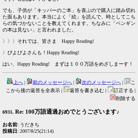
でも、子供が「キッパーのご本」を喜ぶので購入に踏み切れ
た面もあります。本当によく「絵」を読んで、時としてこち
らの気づかないことを教えてくれます。ちなみに「ペンギン
の本は見ない」と言われました。
〉〉〉それでは、皆さま Happy Reading!
〉ぴよぴよさんも！Happy Reading!
はい、Happy Reading! まずは１００万語をめざしまーす！
上へ
|
前のメッセージへ
|
次のメッセージへ
|
こ
こから後の返答を全表示 |
返答を書き込む |
訂正する |
削除する
Re: 100万語通過おめでとうございます♪
6931.
お名前
: うだきち
投稿日
: 2007/8/25(21:14)