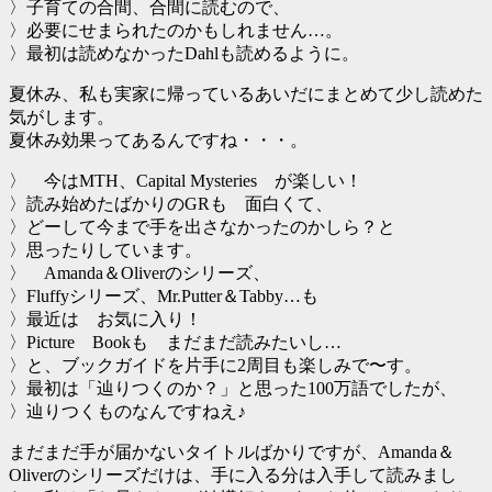
〉子育ての合間、合間に読むので、
〉必要にせまられたのかもしれません…。
〉最初は読めなかったDahlも読めるように。
夏休み、私も実家に帰っているあいだにまとめて少し読めた
気がします。
夏休み効果ってあるんですね・・・。
〉 今はMTH、Capital Mysteries が楽しい！
〉読み始めたばかりのGRも 面白くて、
〉どーして今まで手を出さなかったのかしら？と
〉思ったりしています。
〉 Amanda＆Oliverのシリーズ、
〉Fluffyシリーズ、Mr.Putter＆Tabby…も
〉最近は お気に入り！
〉Picture Bookも まだまだ読みたいし…
〉と、ブックガイドを片手に2周目も楽しみで〜す。
〉最初は「辿りつくのか？」と思った100万語でしたが、
〉辿りつくものなんですねえ♪
まだまだ手が届かないタイトルばかりですが、Amanda＆
Oliverのシリーズだけは、手に入る分は入手して読みまし