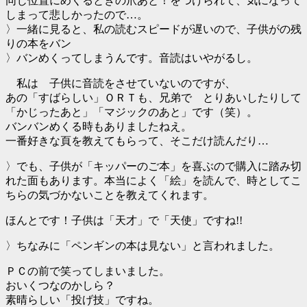
同じ位置にめくるときの爪あと！をつけられて、気になって
しまって悲しかったので…。
〉一緒に見ると、私の読むスピードが遅いので、子供がの残
りの本をバン
〉バンめくってしまうんです。音読はいやがるし。
私は 子供に音読をさせていないのですが、
あの「すばらしい」ＯＲＴも、兄弟で とりあいしたりして
「かじったあと」「マジックのあと」です（笑）。
バンバンめくる時もありましたねえ。
一番好きな頁を教えてもらって、そこだけ読んだり…
〉でも、子供が「キッパーのご本」を喜ぶので購入に踏み切
れた面もあります。本当によく「絵」を読んで、時としてこ
ちらの気づかないことを教えてくれます。
ほんとです！子供は「天才」で「天使」ですね!!
〉ちなみに「ペンギンの本は見ない」と言われました。
ＰＣの前で笑ってしまいました。
おいくつなのかしら？
素晴らしい「投げ技」ですね。