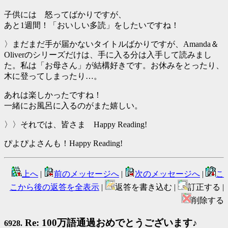
子供には 怒ってばかりですが、
あと1週間！「おいしい多読」をしたいですね！
〉まだまだ手が届かないタイトルばかりですが、Amanda＆
Oliverのシリーズだけは、手に入る分は入手して読みまし
た。私は「お母さん」が結構好きです。お休みをとったり、
木に登ってしまったり…。
あれは楽しかったですね！
一緒にお風呂に入るのがまた嬉しい。
〉〉それでは、皆さま Happy Reading!
ぴよぴよさんも！Happy Reading!
上へ
|
前のメッセージへ
|
次のメッセージへ
|
こ
こから後の返答を全表示
|
返答を書き込む |
訂正する |
削除する
Re: 100万語通過おめでとうございます♪
6928.