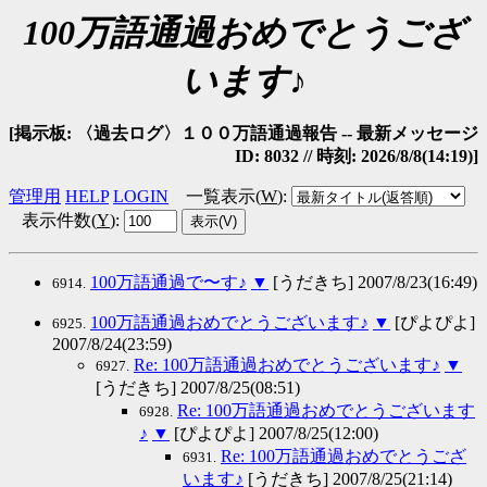
100万語通過おめでとうござ
います♪
[掲示板: 〈過去ログ〉１００万語通過報告 -- 最新メッセージ
ID: 8032 // 時刻: 2026/8/8(14:19)]
管理用
HELP
LOGIN
一覧表示(
W
)
:
表示件数(
Y
)
:
100万語通過で〜す♪
▼
[うだきち] 2007/8/23(16:49)
6914.
100万語通過おめでとうございます♪
▼
[ぴよぴよ]
6925.
2007/8/24(23:59)
Re: 100万語通過おめでとうございます♪
▼
6927.
[うだきち] 2007/8/25(08:51)
Re: 100万語通過おめでとうございます
6928.
♪
▼
[ぴよぴよ] 2007/8/25(12:00)
Re: 100万語通過おめでとうござ
6931.
います♪
[うだきち] 2007/8/25(21:14)