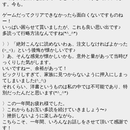
す。今も。
ゲームだってクリアできなかったら面白くないですものね
ー！
いっぱい困らせて貰いましたが、これも良い思い出です♪
多読って行略方法なんですね(*^_^*)
〉〉「絶対こんなに読めないわぁ、注文しなければよかった
(>_<)」という後悔が懐かしいです♪
〉あ、そんな感覚が懐かしいかも。意外と量があって当時び
っくりした気がします。
いいですねー、余裕があって！
ビックリしすぎて、家族に見つからないように押入にしまっ
てしまいました(^_^;)
それくらい、洋書というものは私の中では不可能であり、特
別だったんだと思います(*^_^*)
〉この一年間お疲れ様でした。
〉これからもお互い多読を続けていきましょう〜♪
〉挫折しないように楽しみながら。
こちらこそ、一年間、いろんなお話しをさせて頂いて感謝で
す！