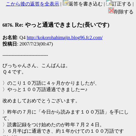
こから後の返答を全表示
|
返答を書き込む |
訂正する |
削除する
Re: やっと通過できました(長いです)
6876.
お名前
: Q4
http://kokorohahimajin.blog96.fc2.com/
投稿日
: 2007/7/23(00:47)
------------------------------
びっちゃんさん、こんばんは。
Ｑ４です。
〉のこり１０万語に４ヶ月かかりましたが、
〉やっと１００万語通過できましたー♪
改めましておめでとうございます。
〉昨年の７月に「今日から読みます１００万語」を手にし
て、
〉読書記録をつけ始めたのが昨年７月２４日。
〉６月半ばに通過でき、約１年かけての１００万語です