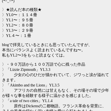
(*^_^*)
〉★読んだ本の種類★
〉YL0〜：１１４冊
〉YL1〜：９５冊
〉YL2〜：８０冊
〉YL3〜：２９冊
〉YL４〜：１冊
blogで拝見しているときにも思っていたんですが、
本当にバランスよく読まれているんですね〜。
私もYL2〜3をもっと読まなくては。
〉・９０万語から１００万語で心に残った作品
〉「Lizzie Zipmouth」YL3.3
〉 少女の心のひだが描かれていて、ジワっと涙が溢れて
きます。
〉「Akimbo and the Lions」YL3.5
〉 アフリカの自然には甘えもなく、その場その場で少年
が様々な事を経験する様子に温かさを感じました。
〉「a tale of two cities」YL1.4
〉 原作はDickensの二都物語。フランス革命を背景に、