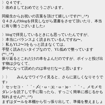
〉Ｑ４です。
〉改めましておめでとうございます。
同級生からお祝いの言葉を頂けて嬉しいです(*^_^*)
Ｑ４さんのblogを拝見しながら選書をさせて頂いたり、本当
に有り難うございました♪
〉blogで拝見しているときにも思っていたんですが、
〉本当にバランスよく読まれているんですね〜。
〉私もYL2〜3をもっと読まなくては。
手堅く読みたいタイプなので、YL低めで整っています
(*^_^*)
振り返るとこれだけの本をよんだのですが、ポイッと投げ出
す物は少なくて、
夢中になって読めたのは幸せだなーと思います♪
〉〉 みんなでワイワイ見ると、さらに楽しくなりそうで
す♪
〉セッセコ・゜゜・〆(・ω・;)(;・ω・)φ・゜゜・。メモメモ
ダレンを読了して手に取ったら、すっごく簡単に感じるかも
知れません(*^_^*)
まずはダールを本棚から引っ張り出して、準備を整えましょ