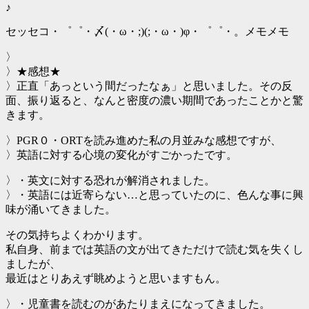
♪
セッセコ・゜゜・〆(・ω・;)(;・ω・)φ・゜゜・。メモメモ
〉
〉★感想★
〉正直「あっという間だったなぁ」と思いました。その反
面、振り返ると、なんと密度の濃い期間であったことかと驚
きます。
〉PGR０・ORTを読み進めた私の月並みな感想ですが、
〉英語に対する心境の変化がすごかったです。
〉・英文に対する恐れが解消されました。
〉・英語には近寄らない…と思っていたのに、色んな事に興
味が涌いてきました。
その気持ちよくわかります。
私自身、前までは英語の文が出てきただけで読む気を失くし
ましたが、
最近はとりあえず眺めようと思いますもん。
〉・児童書を読むのがあたりまえになってきました。