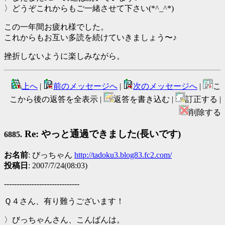
〉どうぞこれからもご一緒させて下さい(*^_^*)
この一年間お疲れ様でした。
これからもお互い多読を続けていきましょう〜♪
挫折しないように楽しみながら。
上へ
|
前のメッセージへ
|
次のメッセージへ
|
こ
こから後の返答を全表示 |
返答を書き込む |
訂正する |
削除する
Re: やっと通過できました(長いです)
6885.
お名前
: びっちゃん
http://tadoku3.blog83.fc2.com/
投稿日
: 2007/7/24(08:03)
------------------------------
Ｑ４さん、有り難うございます！
〉びっちゃんさん、こんばんは。