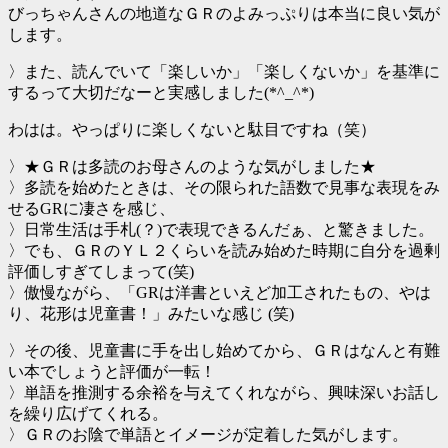
びっちゃんさんの地道なＧＲのよみっぷりは本当に良い気が
します。
〉また、読んでいて「楽しいか」「楽しくないか」を基準に
するって大切だなーと実感しました(*^_^*)
わはは。やっぱりに楽しくないと駄目ですね（笑）
〉★ＧＲは多読のお母さんのような気がしました★
〉多読を始めたときは、その限られた語数で見事な表現をみ
せるGRに凄さを感じ、
〉日常生活は手札(？)で表現できるんだぁ、と驚きました。
〉でも、ＧＲのＹＬ２くらいを読み始めた時期に自分を過剰
評価しすぎてしまって(笑)
〉傲慢ながら、「GRは洋書といえど加工されたもの、やは
り、花形は児童書！」みたいな感じ (笑)
〉その後、児童書に手を出し始めてから、ＧＲはなんと有難
い本でしょうと評価が一転！
〉単語を推測する余裕を与えてくれながら、興味深いお話し
を繰り広げてくれる。
〉ＧＲのお陰で単語とイメージが定着した気がします。