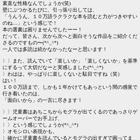
素直な性格なんでしょうか(笑)
壁にぶつかるたびに、引っ張り出しては、
「うんうん、１０万語ラクラクな本を読むと力がつきやすい
のね…」という感じで！
本の選書は困りませんでしたーー！
だって、皆さん、次から次へと面白そうな作品をご紹介くだ
さるのですもの〜(*^_^*)
一人では多読は続かなかったなーと思います！
〉〉また、読んでいて「楽しいか」「楽しくないか」を基準
にするって大切だなーと実感しました(*^_^*)
〉わはは。やっぱりに楽しくないと駄目ですね（笑）
はい！
１００万語まで、しかも１年かけてもあっという間の感覚で
行き着いたのは、
「面白いから」の一言に尽きます！
〉〉児童書はあちこちからモグラが出てくるのであっさりゲ
ームオーバーでお手上げ、
〉〉という感じでしょうか(*^_^*)
〉オモシロい表現かも。
〉確かに児童書を読んでいるとモグラの出すぎで困ってま