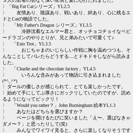
３人の若者の切なく深い友情と愛に心打たれました。
〉「Big Fat Catシリーズ」YL2.5
〉 友情あり、陰謀あり、戦いあり、絆あり、心に残るエ
ドとCatの物語でした。
〉 「My Father's Dragon シリーズ」YL3.5
〉 冷静沈着なエルマー君と、オッチョコチョイなベビ
ードラゴンのやりとりが、兄と弟みたいで可愛くて♪
〉 「Esio Trot」YL3.5
〉 おじちゃまのいじらしい作戦に胸を温めつつも、そ
んなことしてバレたらどうする…とドキドキしながら読みま
した。
〉 「Charlie and the chocolate factory」YL4.5
〉 いろんな含みがあって物語に引き込まれました
(*^_^*)
〉ダールの優しさが感じられて、とても楽しかったです。
〉始めて手にしてぶ厚さにガックリしていたのですが、読め
るようになってビックリ！
〉 「Would you rather？」John Burningham 絵本YL1.3
〉 あなたはどちらを選びますか？
〉 ページを開けるたびに笑いました「え〜、選ばなきゃ
ダメ〜？」と思ったりして(笑)
〉 みんなでワイワイ見ると、さらに楽しくなりそうです