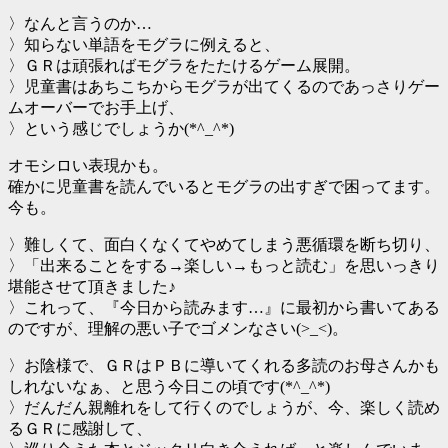
〉なんと言うのか…
〉知らない単語をモグラに例えると、
〉ＧＲは頑張ればモグラをたたけるゲーム展開。
〉児童書はあちこちからモグラが出てくるのであっさりゲー
ムオーバーでお手上げ、
〉という感じでしょうか(*^_^*)
オモシロい表現かも。
確かに児童書を読んでいるとモグラの出すぎで困ってます。
今も。
〉難しくて、面白くなくてやめてしまう悪循環を断ち切り、
〉「出来ることをする→楽しい→もっと読む」を思いっきり
堪能させて頂きました♪
〉これって、『今日から読みます…』に最初から書いてある
のですが、理解の悪い子でゴメンなさい(>_<)。
〉お陰様で、ＧＲはＰＢに導いてくれる多読のお母さんかも
しれないなぁ、と思う今日この頃です(*^_^*)
〉だんだん親離れをして行くのでしょうが、今、楽しく読め
るＧＲに感謝して、