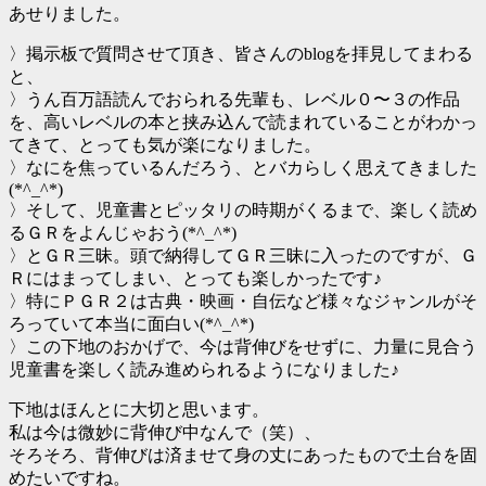
あせりました。
〉掲示板で質問させて頂き、皆さんのblogを拝見してまわる
と、
〉うん百万語読んでおられる先輩も、レベル０〜３の作品
を、高いレベルの本と挟み込んで読まれていることがわかっ
てきて、とっても気が楽になりました。
〉なにを焦っているんだろう、とバカらしく思えてきました
(*^_^*)
〉そして、児童書とピッタリの時期がくるまで、楽しく読め
るＧＲをよんじゃおう(*^_^*)
〉とＧＲ三昧。頭で納得してＧＲ三昧に入ったのですが、Ｇ
Ｒにはまってしまい、とっても楽しかったです♪
〉特にＰＧＲ２は古典・映画・自伝など様々なジャンルがそ
ろっていて本当に面白い(*^_^*)
〉この下地のおかげで、今は背伸びをせずに、力量に見合う
児童書を楽しく読み進められるようになりました♪
下地はほんとに大切と思います。
私は今は微妙に背伸び中なんで（笑）、
そろそろ、背伸びは済ませて身の丈にあったもので土台を固
めたいですね。