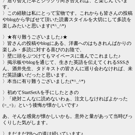
〉巡り会えた本とジックリ向き合えれば、と楽しんでいま
す。
〉この経験は私にとって宝物です。これからも皆さんの投稿
やblogから学ばせて頂いた読書スタイルを大切にして多読を
楽しみたいと思います(*^_^*)
〉★有り難うございました♪★
〉皆さんの投稿やblogにある、洋書へのはちきれんばかりの
楽しみ・多読に対する喜びのお陰で、
〉壁に頭をぶつけてもマイペースに進んでこれました♪
〉掲示板やblogを通じて、生きた英語を伝えてくれるSSSさ
ん、酒井先生、タドキストの皆さんに巡り会わなければ、未
だ英語嫌いだったと思います。
〉本当に有り難うございました(*^_^*)
〉初めてStartSetAを手にしたときの
〉「絶対こんなに読めないわぁ、注文しなければよかった
(>_<)」という後悔が懐かしいです♪
あ、そんな感覚が懐かしいかも。意外と量があって当時びっ
くりした気がします。
〉まだまだPBへの道は続いています♪