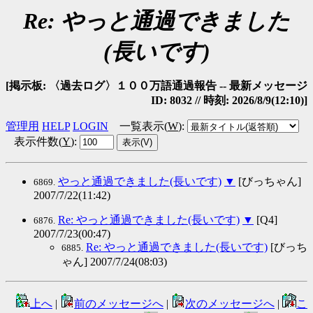
Re: やっと通過できました
(長いです)
[掲示板: 〈過去ログ〉１００万語通過報告 -- 最新メッセージ
ID: 8032 // 時刻: 2026/8/9(12:10)]
管理用
HELP
LOGIN
一覧表示(
W
)
:
表示件数(
Y
)
:
やっと通過できました(長いです)
▼
[びっちゃん]
6869.
2007/7/22(11:42)
Re: やっと通過できました(長いです)
▼
[Q4]
6876.
2007/7/23(00:47)
Re: やっと通過できました(長いです)
[びっち
6885.
ゃん] 2007/7/24(08:03)
上へ
|
前のメッセージへ
|
次のメッセージへ
|
こ