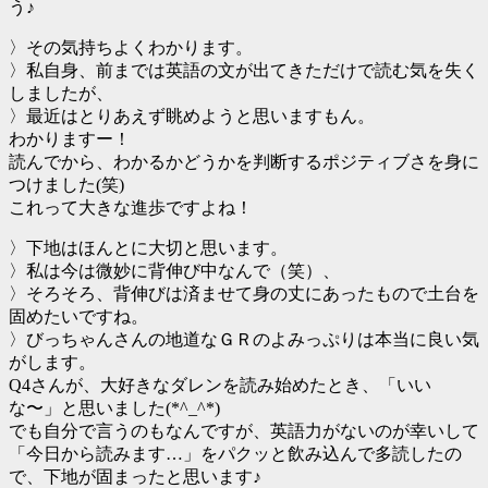
う♪
〉その気持ちよくわかります。
〉私自身、前までは英語の文が出てきただけで読む気を失く
しましたが、
〉最近はとりあえず眺めようと思いますもん。
わかりますー！
読んでから、わかるかどうかを判断するポジティブさを身に
つけました(笑)
これって大きな進歩ですよね！
〉下地はほんとに大切と思います。
〉私は今は微妙に背伸び中なんで（笑）、
〉そろそろ、背伸びは済ませて身の丈にあったもので土台を
固めたいですね。
〉びっちゃんさんの地道なＧＲのよみっぷりは本当に良い気
がします。
Q4さんが、大好きなダレンを読み始めたとき、「いい
な〜」と思いました(*^_^*)
でも自分で言うのもなんですが、英語力がないのが幸いして
「今日から読みます…」をパクッと飲み込んで多読したの
で、下地が固まったと思います♪