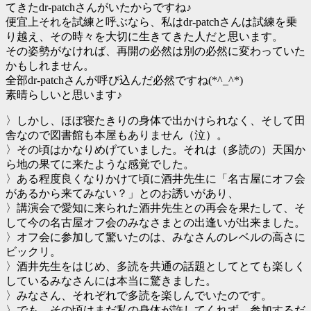
てきたdr-patchさんがいたからですね♪
便宜上それを試練と呼ぶなら、私はdr-patchさんは試練を乗
り越え、その時々を大切に生きてきた人だと思います。
その姿勢がなければ、再開の必然は別の必然に変わっていた
かもしれません。
全部dr-patchさんが呼び込んだ必然ですね(*^_^*)
素晴らしいと思います♪
〉しかし、ほぼ寝たきりの身体で出かけられなく、そして田
舎なので図書館も本屋もありません（泣）。
〉その頃はかなりめげていました。それは（多読の）天国か
ら地の果てに来たような感覚でした。
〉ある程度良くなりかけて頃に酒井先生に「名古屋にオフ会
があるから来てみない？」とのお誘いがあり、
〉講演会で愛知に来られた酒井先生との再会を果たして、そ
して今の名古屋オフ会のみなさまとの出逢いが出来ました。
〉オフ会に参加して驚いたのは、みなさんのレベルの高さに
ビックリ。
〉酒井先生をはじめ、多読を共通の話題としてとても楽しく
しているみなさんには本当に驚きました。
〉みなさん、それぞれで多読を楽しんでいたのです。
〉でも、その頃はまだ私の身体が許してくれず、参加するだ