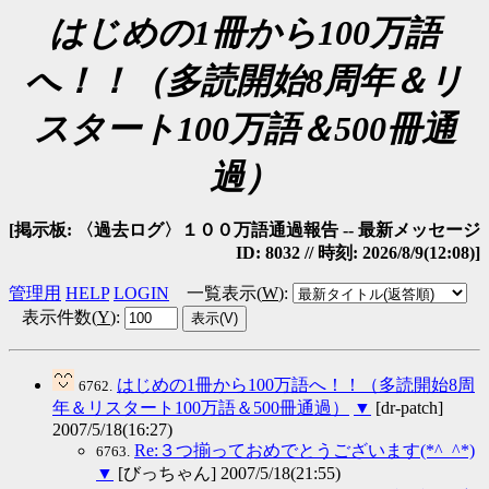
はじめの1冊から100万語
へ！！（多読開始8周年＆リ
スタート100万語＆500冊通
過）
[掲示板: 〈過去ログ〉１００万語通過報告 -- 最新メッセージ
ID: 8032 // 時刻: 2026/8/9(12:08)]
管理用
HELP
LOGIN
一覧表示(
W
)
:
表示件数(
Y
)
:
はじめの1冊から100万語へ！！（多読開始8周
6762.
年＆リスタート100万語＆500冊通過）
▼
[dr-patch]
2007/5/18(16:27)
Re:３つ揃っておめでとうございます(*^_^*)
6763.
▼
[びっちゃん] 2007/5/18(21:55)