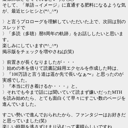
そして、「単語→イメージ」に直通する肥料になるような気
が、最近ヒシヒシと(*^_^*)
〉と言うプロローグを理解していただいた上で、次回は別の
スレッドで
〉「多読（多聴）暦8周年の軌跡」をお話ししたいと思いま
す。
楽しみにしています(*^_^*)
掲示版をチェックを増やさねば(笑)
〉前置きが長くなりましたが・・・
〉始めの本を借りて読書記録用エクセルを作成した時は、
〉『100万語と言う道は遥か先で長いなぁ〜』と思ったのが
実感でした。
〉『本当に行き着けるか・・・』と。
〉それでも今まで話には聞いていて読まず嫌いだったMTH
を読み始めたら、とても面白くて早々にすごい数のページを
進んでいました。
すごい勢いで進んでおられたから、ファンタジーはお好きだ
と思っていました(笑)
楽しい時期を逃さずはまり込むって素晴らしいですね