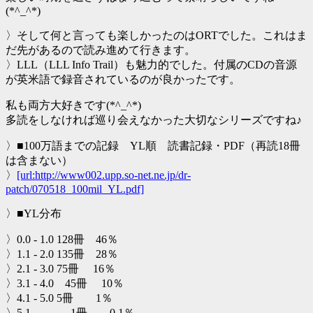
(*^_^*)
〉そして何と言っても楽しかったのはORTでした。これはま
だ先があるので読み進めて行きます。
〉LLL（LLL Info Trail）も魅力的でした。付属のCDの音源
が英米語で録音されているのが良かったです。
私も両方大好きです(*^_^*)
多読をしなければ巡り会えなかった大切なシリーズですね♪
〉■100万語までの記録 YL順 読書記録・PDF（再読18冊
は含まない）
〉
[url:http://www002.upp.so-net.ne.jp/dr-
patch/070518_100mil_YL.pdf]
〉■YL分布
〉0.0 - 1.0 128冊 46％
〉1.1 - 2.0 135冊 28％
〉2.1 - 3.0 75冊 16％
〉3.1 - 4.0 45冊 10％
〉4.1 - 5.0 5冊 1％
〉5.1 - 1冊 0.1％