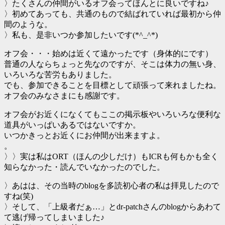
〉たくさんの仲間がいるオフ会ってほんとに良いですね♪
〉初めてあっても、共通のもので結ばれていれば最初から仲
間のような。
〉私も、是非いつか参加したいです(*^_^*)
オフ会・・・始めは近くて遠かったです（身体的にです）
普通の人ならちょっと先なのですが、そこは体力の無い身、
いろいろな苦労もありました。
でも、参加できることを目標として頑張って来れましたね。
オフ会のみなさまにも感謝です。
オフ会がお近くになくてもここの掲示板やいろいろな便利な
道具がいっぱいあるではないですか。
いつかきっとお近くにお仲間が出来ますよ。
。
〉〉実は私はORT（ほんの少しだけ）もICRも何もかも全く
知らなかった・読んでいなかったのでした。
〉あはは、その当時のblogを多読初心者の私は拝見したので
すね(笑)
〉そして、「上級者だぁ…」とdr-patchさんのblogからあわて
て逃げ帰ってしまいました♪