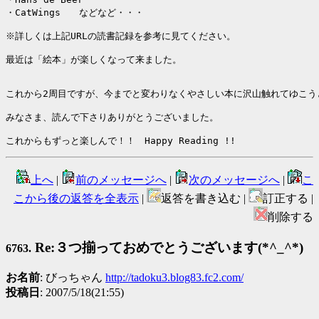
・CatWings　　などなど・・・

※詳しくは上記URLの読書記録を参考に見てください。

最近は「絵本」が楽しくなって来ました。

これから2周目ですが、今までと変わりなくやさしい本に沢山触れてゆこうと
みなさま、読んで下さりありがとうございました。

これからもずっと楽しんで！！　Happy Reading !!
上へ
|
前のメッセージへ
|
次のメッセージへ
|
こ
こから後の返答を全表示
|
返答を書き込む |
訂正する |
削除する
Re:３つ揃っておめでとうございます(*^_^*)
6763.
お名前
: びっちゃん
http://tadoku3.blog83.fc2.com/
投稿日
: 2007/5/18(21:55)
------------------------------