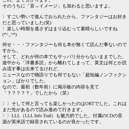
そのうちに「音→イメージ」も加わると思いますよ。
〉すごい勢いで進んでおられたから、ファンタジーはお好き
だと思っていました(笑)
〉楽しい時期を逃さずはまり込むって素晴らしいですね
(*^_^*)
何せ・・・ファンタジーも何も本が無くて読んだ事ないので
すから。
そして、どれが何の本でもサッパリ分からないままでした。
途中から「洋書多読」から離れてしまって、英文は何とか読
み流す事は出来てるけれど、
ニュースなので物語りでも何でもない「超短編ノンフィクシ
ョン」ばかりでした。
なので、最初（数年前）に掲示板の内容を見て
「？？？？？」でしたから（笑）
〉〉そして何と言っても楽しかったのはORTでした。これは
まだ先があるので読み進めて行きます。
〉〉LLL（LLL Info Trail）も魅力的でした。付属のCDの音
源が英米語で録音されているのが良かったです。