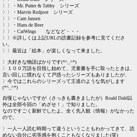
〉〉・Mr. Putter & Tabby シリーズ
〉〉・Marvin Redpost シリーズ
〉〉・Cam Jansen
〉〉・Hans de Beer
〉〉・CatWings などなど・・・
〉〉※詳しくは上記URLの読書記録を参考に見てくださ
い。
〉〉最近は「絵本」が楽しくなって来ました。
〉大好きな物語ばかりです(*^_^*)
〉１００万語を目指し始めて、児童書を手に取ったときは、
言い回しに慣れなくて戸惑ったシリーズもありましたが、
〉今ではこれらのシリーズって王道のような気がします
(*^_^*)
自慢じゃないですが（さっきも書きましたが）Roald Dahl以
外は全部今回の「めざせ！」で知りました。
なのですごく新鮮でしたよ。全く先入観（情報）がなかった
ので。
〉一人一人読む時期って違うということもわかってきて、読
めない自分に劣等感を抱くこともなくなりました(笑)