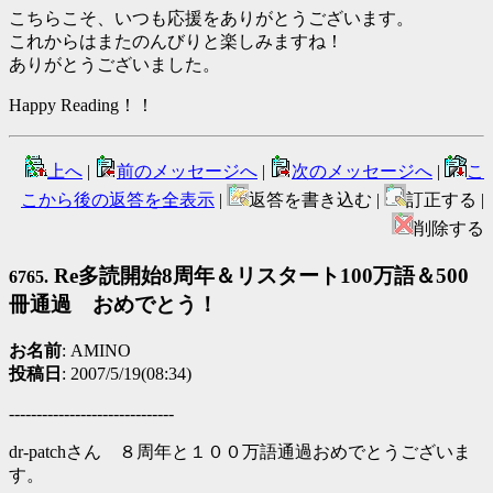
こちらこそ、いつも応援をありがとうございます。
これからはまたのんびりと楽しみますね！
ありがとうございました。
Happy Reading！！
上へ
|
前のメッセージへ
|
次のメッセージへ
|
こ
こから後の返答を全表示
|
返答を書き込む |
訂正する |
削除する
Re多読開始8周年＆リスタート100万語＆500
6765.
冊通過 おめでとう！
お名前
: AMINO
投稿日
: 2007/5/19(08:34)
------------------------------
dr-patchさん ８周年と１００万語通過おめでとうございま
す。