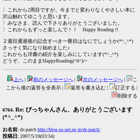
〉これから2周目ですが、今までと変わりなくやさしい本に
沢山触れてゆこうと思います。
〉みなさま、読んで下さりありがとうございました。
〉これからもずっと楽しんで！！ Happy Reading !!
２週目通過後の記念すべき一冊目はなにでしょうか(*^_^*)
さっそく気になり始めました♪
これからも洋書の紹介を楽しみにしています(*^_^*)
どうぞ、このままHappyReading(^0^)/~
上へ
|
前のメッセージへ
|
次のメッセージへ
|
こ
こから後の返答を全表示 |
返答を書き込む |
訂正する |
削除する
Re: びっちゃんさん、ありがとうございます
6764.
(*^_^*)
お名前
: dr-patch
http://blog.so-net.ne.jp/dr-patch/
投稿日
: 2007/5/19(03:34)