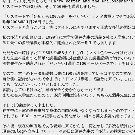
今日、5/18に念願だった「Harry Potter and the Philosopher'
リスタートで100万語、そして500冊を通過しました。

『リスタートで「始めから100万語」をやりたい！』と名古屋オフ会でお話
昨年2006年11月26日でした。

リスタートと言うことは、実はタイトルにもありますが正式な多読の開始は
私の多読との出逢いは、1999年に大学で酒井先生の講義を社会人学生とし
酒井先生の多読講義が本格的に開始された第一期生でもあります。

ただその当時はまだこのSSSのWEBサイトもYL（レベル色シール分けだけ
また先生へ提出する簡単な読書記録以外は個人的に読書記録は付けていなく
酒井先生から助言された「だいたい1週間に100ページペースで！」を目安
なので、本当のトータル語数は先に100万語を超えているはずなのですが、

自分側に記録がないので今までは「ドンブリ勘定」で語数は来ていました。
でも、なんだかしっくりとしませんでした。

多読はしているけれど、経過が全く分からなかったのです。

また社会人学生だったので、多読仲間は誰もいなく、もちろん酒井先生には
そして試練はやって来ました。

在学中に不慮の医療事故で身体の自由が利かなくなってしまったのです・・
それでも、BBCニュース記事などを見ながら、細々と英文多読を続けてきま
その後、現在の療養地である愛知に来てからも「何とかして多読を続けたい
現在のBlogを立ち上げた・・・その日に酒井先生の「多読」の検索にかか