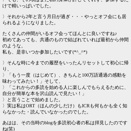
けで精いっぱいでした。
〉それから2年と言う月日が過ぎ・・・やっとオフ会にも居
られるようになりました。
たくさんの仲間がいるオフ会ってほんとに良いですね♪
初めてあっても、共通のもので結ばれていれば最初から仲間
のような。
私も、是非いつか参加したいです(*^_^*)
〉そんな時に今までの履歴をいったんリセットして初心に帰
り、
〉「もう一度（はじめて）、きちんと100万語通過の感動を
味わってみたい！」そして、
〉「これからの多読を始める人に楽しんでもらえるために、
自分が簡単な本を沢山読んで見たい！」
〉と言うことで始めました。
〉実は私はORT（ほんの少しだけ）もICRも何もかも全く知
らなかった・読んでいなかったのでした。
あはは、その当時のblogを多読初心者の私は拝見したのです
ね(笑)