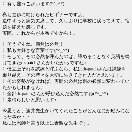
〉有り難うございます(*^_^*)
私も進歩に助けられたビギナーですよ。
途中ずっと病気欠席して、久しぶりに学校に戻ってきて、宿
題を終えた感じです。
実際、これからが本番ですから！。
〉そうですね、偶然は必然！
〉私も大好きな言葉です(*^_^*)
〉そして、その必然を呼んだのは、諦めることなく英語を続
けてきたdr-patchさんがいたからですね♪
〉便宜上それを試練と呼ぶなら、私はdr-patchさんは試練を
乗り越え、その時々を大切に生きてきた人だと思います。
〉その姿勢がなければ、再開の必然は別の必然に変わってい
たかもしれません。
〉全部dr-patchさんが呼び込んだ必然ですね(*^_^*)
〉素晴らしいと思います♪
今思うと、酒井先生がいてくれたことがどんなにか励みにな
った事か・・・
私には恩師と言う以上に素敵な先生です。