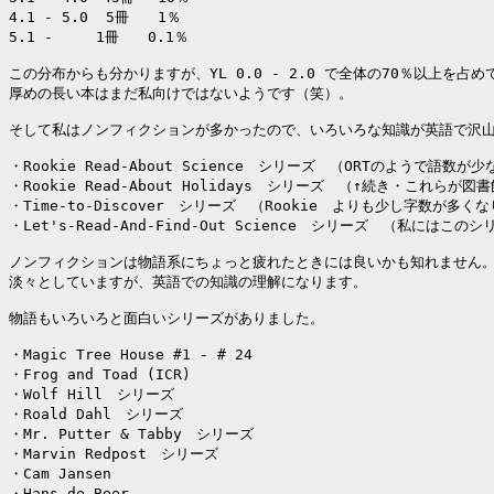
4.1 - 5.0  5冊　　1％

5.1 -　　　1冊　　0.1％

この分布からも分かりますが、YL 0.0 - 2.0 で全体の70％以上を占め
厚めの長い本はまだ私向けではないようです（笑）。

そして私はノンフィクションが多かったので、いろいろな知識が英語で沢山
・Rookie Read-About Science　シリーズ　（ORTのようで語
・Rookie Read-About Holidays　シリーズ　（↑続き・これら
・Time-to-Discover　シリーズ　（Rookie　よりも少し字数が多く
・Let's-Read-And-Find-Out Science　シリーズ　（私に
ノンフィクションは物語系にちょっと疲れたときには良いかも知れません。
淡々としていますが、英語での知識の理解になります。

物語もいろいろと面白いシリーズがありました。

・Magic Tree House #1 - # 24

・Frog and Toad (ICR)

・Wolf Hill　シリーズ

・Roald Dahl　シリーズ

・Mr. Putter & Tabby　シリーズ

・Marvin Redpost　シリーズ

・Cam Jansen

・Hans de Beer
