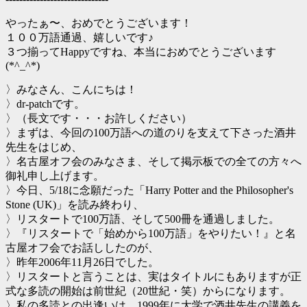
やったぁ〜、おめでとうございます！
１００万語通過、嬉しいです♪
３つ揃ってHappyですね、本当におめでとうございます
(*^_^*)
〉みなさん、こんにちは！
〉dr-patchです。
〉（長文です・・・お許しください）
〉まずは、今回の100万語への道のりを支えて下さった酒井
先生をはじめ、
〉名古屋オフ会のみなさま、そして掲示板での全ての方々へ
御礼申し上げます。
〉今日、5/18に念願だった「Harry Potter and the Philosopher's
Stone (UK)」を読み終わり、
〉リスタートで100万語、そして500冊を通過しました。
〉『リスタートで「始めから100万語」をやりたい！』と名
古屋オフ会でお話ししたのが、
〉昨年2006年11月26日でした。
〉リスタートと言うことは、実はタイトルにもありますが正
式な多読の開始は前世紀（20世紀・笑）からになります。
〉私の多読との出逢いは、1999年に大学で酒井先生の講義を