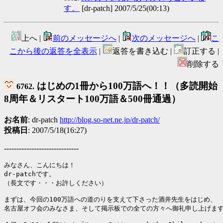
す。
[dr-patch] 2007/5/25(00:13)
上へ |
前のメッセージへ
|
次のメッセージへ
|
こ
こから後の返答を全表示
|
返答を書き込む |
訂正する |
削除する
はじめの1冊から100万語へ！！（多読開始
6762.
8周年＆リスタート100万語＆500冊通過）
お名前
: dr-patch
http://blog.so-net.ne.jp/dr-patch/
投稿日
: 2007/5/18(16:27)
------------------------------
みなさん、こんにちは！

dr-patchです。

（長文です・・・お許しください）

まずは、今回の100万語への道のりを支えて下さった酒井先生をはじめ、

名古屋オフ会のみなさま、そして掲示板での全ての方々へ御礼申し上げます