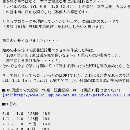
先を急ぐ事ではなく、本当に簡単な本に沢山触れること・・・

「レベルの低い（YL 0.0- 1.0 (2.0)） ものほど、本当は楽しみは大き
これは本当に目から鱗でした（私個人の感想です）。

と言うプロローグを理解していただいた上で、次回は別のスレッドで

「多読（多聴）暦8周年の軌跡」をお話ししたいと思います。

前置きが長くなりましたが・・・

始めの本を借りて読書記録用エクセルを作成した時は、

『100万語と言う道は遥か先で長いなぁ〜』と思ったのが実感でした。

『本当に行き着けるか・・・』と。

それでも今まで話には聞いていて読まず嫌いだったMTHを読み始めたら、と
そして何と言っても楽しかったのはORTでした。これはまだ先があるので読
LLL（LLL Info Trail）も魅力的でした。付属のCDの音源が英米語
[url:http://www002.upp.so-net.ne.jp/dr-patch/070518_100
■YL分布

0.0 - 1.0  128冊　46％

1.1 - 2.0  135冊　28％

2.1 - 3.0  75冊　 16％

3.1 - 4.0　45冊　 10％
