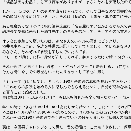
「偶然は実は必然！」と言う言葉がありますが、まさにそれを実感したので
しかし、ほぼ寝たきりの身体で出かけられなく、そして田舎なので図書館も
その頃はかなりめげていました。それは（多読の）天国から地の果てに来た
ある程度良くなりかけて頃に酒井先生に「名古屋にオフ会があるから来てみ
講演会で愛知に来られた酒井先生との再会を果たして、そして今の名古屋オ
オフ会に参加して驚いたのは、みなさんのレベルの高さにビックリ。

酒井先生をはじめ、多読を共通の話題としてとても楽しくしているみなさん
みなさん、それぞれで多読を楽しんでいたのです。

でも、その頃はまだ私の身体が許してくれず、参加するだけで精いっぱいで
それから2年と言う月日が過ぎ・・・やっとオフ会にも居られるようになりま
そんな時に今までの履歴をいったんリセットして初心に帰り、

「もう一度（はじめて）、きちんと100万語通過の感動を味わってみたい！
「これからの多読を始める人に楽しんでもらえるために、自分が簡単な本を
と言うことで始めました。

実は私はORT（ほんの少しだけ）もICRも何もかも全く知らなかった・読ん
学生の時はいきなりRoald Dahlあたりから始めていましたので、それ
本当はレベルの高いぶ厚いPBを読めるのが、そのさらに先に行けるのが良い
これが今回の100万語通過で全く違っていたの分かりました（私個人の感想
実は、今回再チャレンジをして得た一番の収穫は、この点「やさしい・簡単