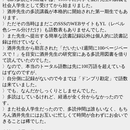
社会人学生として受けてから始まりました。
〉酒井先生の多読講義が本格的に開始された第一期生でもあ
ります。
〉ただその当時はまだこのSSSのWEBサイトもYL（レベル
色シール分けだけ）も語数表もありませんでした。
〉また先生へ提出する簡単な読書記録以外は個人的に読書記
録は付けていなく、
〉酒井先生から助言された「だいたい1週間に100ページペー
スで！」を目安に酒井先生の研究室にある多読用図書を借り
て読んでいたのでした。
〉なので、本当のトータル語数は先に100万語を超えている
はずなのですが、
〉自分側に記録がないので今までは「ドンブリ勘定」で語数
は来ていました。
〉でも、なんだかしっくりとしませんでした。
〉多読はしているけれど、経過が全く分からなかったので
す。
〉また社会人学生だったので、多読仲間は誰もいなく、もち
ろん酒井先生にはお互いに忙しくて時間が合わずにお会いで
きることは稀でした。