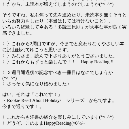
〉だから、未読本が増えてしまうのでしょうか(*^_^*)
そうですね。私も焦って先を進めたり、未読本を無くそうと
いらぬ努力をしたり（本当はしては行けないこと）、
いろいろ経験して今ある「多読三原則」が大事な事が良く実
感できました。
〉〉これから2周目ですが、今までと変わりなくやさしい本
に沢山触れてゆこうと思います。
〉〉みなさま、読んで下さりありがとうございました。
〉〉これからもずっと楽しんで！！ Happy Reading !!
〉２週目通過後の記念すべき一冊目はなにでしょうか
(*^_^*)
〉さっそく気になり始めました♪
はい、それは「これです！」
・Rookie Read-About Holidays シリーズ からですよ。
今まで通りです！。
〉これからも洋書の紹介を楽しみにしています(*^_^*)
〉どうぞ、このままHappyReading(^0^)/~