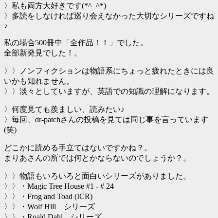
〉私も両方大好きです(*^_^*)
〉多読をしなければ巡り会えなかった大切なシリーズですね
♪
私の場合500冊中「全作品！！」でした。
全部新発見でした！。
〉〉ノンフィクションは物語系にちょっと疲れたときには良
いかも知れません。
〉〉淡々としていますが、英語での知識の理解になります。
〉何度見ても羨ましい、読みたい♪
〉毎回、dr-patchさんの投稿を見ては同じ事を言っています
(笑)
どこかに読める手立てはないですかね？。
まりあさんの所では何とかならないのでしょうか？。
〉〉物語もいろいろと面白いシリーズがありました。
〉〉・Magic Tree House #1 - # 24
〉〉・Frog and Toad (ICR)
〉〉・Wolf Hill シリーズ
〉〉・Roald Dahl シリーズ