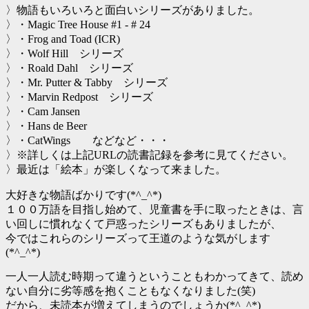
〉物語もいろいろと面白いシリーズがありました。
〉・Magic Tree House #1 - # 24
〉・Frog and Toad (ICR)
〉・Wolf Hill シリーズ
〉・Roald Dahl シリーズ
〉・Mr. Putter & Tabby シリーズ
〉・Marvin Redpost シリーズ
〉・Cam Jansen
〉・Hans de Beer
〉・CatWings などなど・・・
〉※詳しくは上記URLの読書記録を参考に見てください。
〉最近は「絵本」が楽しくなって来ました。
大好きな物語ばかりです(*^_^*)
１００万語を目指し始めて、児童書を手に取ったときは、言
い回しに慣れなくて戸惑ったシリーズもありましたが、
今ではこれらのシリーズって王道のような気がします
(*^_^*)
一人一人読む時期って違うということもわかってきて、読め
ない自分に劣等感を抱くこともなくなりました(笑)
だから、未読本が増えてしまうのでしょうか(*^_^*)