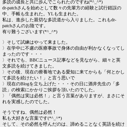
多読の成長と共に歩んでこられたのですね(*^_^*)
dr-patchさんを始めとして数々の先輩方の経験と試行錯誤の
中、手帳も生まれた。YLも生まれた。
私は、進歩した親切な多読道から入りました。これもdr-
patchさんのお陰です。
有り難うございます(*^_^*)
〉そして試練はやって来ました。
〉在学中に不慮の医療事故で身体の自由が利かなくなってし
まったのです・・・
〉それでも、BBCニュース記事などを見ながら、細々と英
文多読を続けてきました。
〉その後、現在の療養地である愛知に来てからも「何とかし
て多読を続けたい！」と言う思いで
〉現在のBlogを立ち上げた・・・その日に酒井先生の「多
読」の検索にかかりご挨拶を頂いたのでした。
〉「偶然は実は必然！」と言う言葉がありますが、まさにそ
れを実感したのでした。
そうですね、偶然は必然！
私も大好きな言葉です(*^_^*)
そして、その必然を呼んだのは、諦めることなく英語を続け