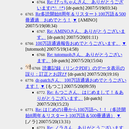
Re: びっちゃんさん、ありがとうござ
6764.
います(*^_^*)
[dr-patch] 2007/5/19(03:34)
Re多読開始8周年＆リスタート100万語＆500
6765.
冊通過 おめでとう！
▼
[AMINO]
2007/5/19(08:34)
Re: AMINOさん、ありがとうございま
6767.
す。
[dr-patch] 2007/5/20(01:11)
100万語通過報告おめでとうございます。
▼
6766.
[tutomuoh] 2007/5/19(14:58)
Re: tutomuohさん、ありがとうござい
6768.
ます。
[dr-patch] 2007/5/20(15:04)
読書記録（リンクPDF）のデータ表示の
6769.
誤り：訂正とお詫び
[dr-patch] 2007/5/20(19:16)
dr-patchさん、100万語通過おめでとうござい
6770.
ます！
▼
[もつこ] 2007/5/20(09:59)
Re: もつこさん、はじめまして！＆あ
6772.
りがとうございます。
[dr-patch]
2007/5/20(15:23)
Re: はじめの1冊から100万語へ！！（多読開
6771.
始8周年＆リスタート100万語＆500冊通過）
▼
[ノラ] 2007/5/20(13:31)
Re: ノラさん、ありがとうございます
6773.