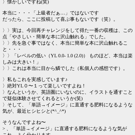
〉懐かしいですね(笑)
本当に・・・「上級者だぁ…」ではないです
だったら、ここに投稿して喜ぶ事もないです（笑）。
〉〉実は、今回再チャレンジをして得た一番の収穫は、この
点「やさしい・簡単な本に沢山触れる」でした。
〉〉先を急ぐ事ではなく、本当に簡単な本に沢山触れるこ
と・・・
〉〉「レベルの低い（YL 0.0- 1.0 (2.0)） ものほど、本当は楽
しみは大きい！」
〉〉これは本当に目から鱗でした（私個人の感想です）。
〉私もこれを実感しています♪
〉絶対YL０〜１って楽しいですよね！
〉なんというか、英語圏にいないのに、イラストを通すこと
で疑似体験させてくれるというか(笑)
〉そして、「単語→イメージ」に直通する肥料になるような
気が、最近ヒシヒシと(*^_^*)
そうなんですよね〜
> 、「単語→イメージ」に直通する肥料になるような気が
これ、よく分かります。