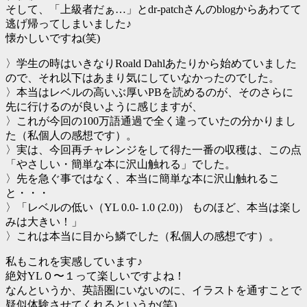
そして、「上級者だぁ…」とdr-patchさんのblogからあわてて
逃げ帰ってしまいました♪
懐かしいですね(笑)
〉学生の時はいきなりRoald Dahlあたりから始めていました
ので、それ以下はあまり気にしていなかったのでした。
〉本当はレベルの高いぶ厚いPBを読めるのが、そのさらに
先に行けるのが良いように感じますが、
〉これが今回の100万語通過で全く違っていたの分かりまし
た（私個人の感想です）。
〉実は、今回再チャレンジをして得た一番の収穫は、この点
「やさしい・簡単な本に沢山触れる」でした。
〉先を急ぐ事ではなく、本当に簡単な本に沢山触れるこ
と・・・
〉「レベルの低い（YL 0.0- 1.0 (2.0)） ものほど、本当は楽し
みは大きい！」
〉これは本当に目から鱗でした（私個人の感想です）。
私もこれを実感しています♪
絶対YL０〜１って楽しいですよね！
なんというか、英語圏にいないのに、イラストを通すことで
疑似体験させてくれるというか(笑)