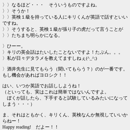
〉〉なるほど・・・ そういうものですよね。
〉〉そうか！
〉〉英検１級を持っている人にキリくんが英語で話すといい
ですね。
〉〉そうすると、英検１級が張り子の虎だって言うことが
〉〉たちまち明らかになる。
〉ひーー。
〉キリの英会話はたいしたことないですよ！たぶん。。。
〉私が日々デタラメを教えてますしねぇ(^_^;)
〉酒井先生に見てもらう（聞いてもらう？）のが一番です。
もし機会があればヨロシク！！
はい、いつか英語でお話ししようね！
（といっても、実はこれは簡単ではないんですよ。
ぼくが話したら、下手すると試験しているみたいになって
しまう・・・）
ま、それはともかく、キリくん、英検なんか無視していいか
らねー！
Happy reading! だよー！！