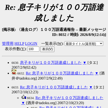
Re: 息子キリが１００万語達
成しました
[掲示板: 〈過去ログ〉１００万語通過報告 -- 最新メッセージ
ID: 8032 // 時刻: 2026/8/9(12:14)]
管理用
HELP
LOGIN
一覧表示(
W
)
:
表示件数(
Y
)
:
息子キリが１００万語達成しました
▼
[タエ]
6630.
2007/2/9(02:42)
Re: 息子キリが１００万語達成しました
▼
[酒
6632.
井＠tadoku.org] 2007/2/9(22:49)
Re: 息子キリが１００万語達成しました
▼
[タエ]
6633.
2007/2/10(12:23)
Re: 息子キリが１００万語達成しました
6634.
▼
[酒井＠tadoku.org] 2007/2/10(23:20)
Re: 息子キリが１００万語達成しまし