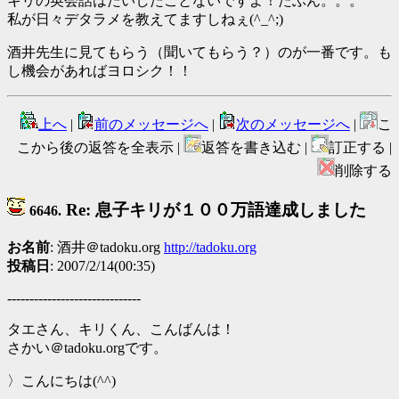
キリの英会話はたいしたことないですよ！たぶん。。。
私が日々デタラメを教えてますしねぇ(^_^;)
酒井先生に見てもらう（聞いてもらう？）のが一番です。も
し機会があればヨロシク！！
上へ
|
前のメッセージへ
|
次のメッセージへ
|
こ
こから後の返答を全表示 |
返答を書き込む |
訂正する |
削除する
Re: 息子キリが１００万語達成しました
6646.
お名前
: 酒井＠tadoku.org
http://tadoku.org
投稿日
: 2007/2/14(00:35)
------------------------------
タエさん、キリくん、こんばんは！
さかい＠tadoku.orgです。
〉こんにちは(^^)