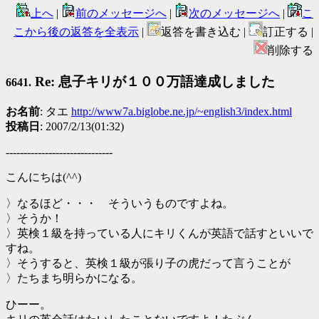
上へ
|
前のメッセージへ
|
次のメッセージへ
|
こ
こから後の返答を全表示
|
返答を書き込む |
訂正する |
削除する
Re: 息子キリが１００万語達成しました
6641.
お名前
: タエ
http://www7a.biglobe.ne.jp/~english3/index.html
投稿日
: 2007/2/13(01:32)
------------------------------
こんにちは(^^)
〉なるほど・・・ そういうものですよね。
〉そうか！
〉英検１級を持っている人にキリくんが英語で話すといいで
すね。
〉そうすると、英検１級が張り子の虎だって言うことが
〉たちまち明らかになる。
ひーー。