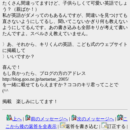
たくさん間違ってますけど、子供らしくて可愛い英語でしょ
う？（親ばか！）
私が英語がダメってのもあるんですが、間違いを見つけても
直さないようにしてるし、聞いてこないかぎり何も教えない
ようにしてるんです。あの書き込みも全部キリが考えて書い
たんですよ。スペルさえ教えていません。
〉あ、それから、キリくんの英語、こども式のウェブサイト
に掲載して
〉いいですか？
喜んで！
もし良かったら、ブログの方のアドレス
http://blog.goo.ne.jp/taetaetae_2005/
を一緒に載せてもらえますか？ココのキリ君ってことで
(^^ゞ
掲載 楽しみにしてます！
上へ
|
前のメッセージへ
|
次のメッセージへ
|
こ
こから後の返答を全表示
|
返答を書き込む |
訂正する |