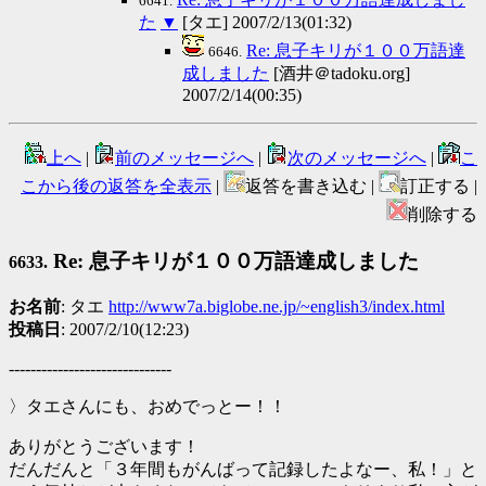
6641.
た
▼
[タエ] 2007/2/13(01:32)
Re: 息子キリが１００万語達
6646.
成しました
[酒井＠tadoku.org]
2007/2/14(00:35)
上へ
|
前のメッセージへ
|
次のメッセージへ
|
こ
こから後の返答を全表示
|
返答を書き込む |
訂正する |
削除する
Re: 息子キリが１００万語達成しました
6633.
お名前
: タエ
http://www7a.biglobe.ne.jp/~english3/index.html
投稿日
: 2007/2/10(12:23)
------------------------------
〉タエさんにも、おめでっとー！！
ありがとうございます！
だんだんと「３年間もがんばって記録したよなー、私！」と