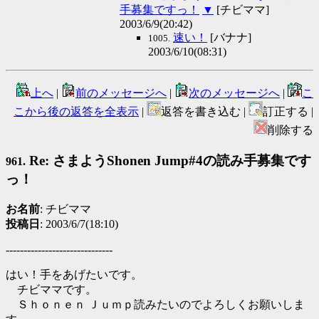
手募集ですっ！
▼
[チビママ]
2003/6/9(20:42)
速い！
[バナナ]
1005.
2003/6/10(08:31)
上へ
|
前のメッセージへ
|
次のメッセージへ
|
こ
こから後の返答を全表示
|
返答を書き込む |
訂正する |
削除する
Re: さまようShonen Jump#4の読み手募集です
961.
っ！
お名前
: チビママ
投稿日
: 2003/6/7(18:10)
------------------------------
はい！手をあげたいです。
チビママです。
Ｓｈｏｎｅｎ Ｊｕｍｐ読みたいのでよろしくお願いしま