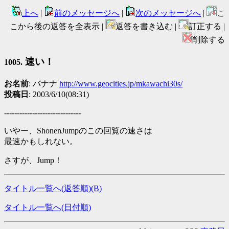
上へ
|
前のメッセージへ
|
次のメッセージへ
|
こ
こから後の返答を全表示 |
返答を書き込む |
訂正する |
削除する
速い！
1005.
お名前
: バナナ
http://www.geocities.jp/mkawachi30s/
投稿日
: 2003/6/10(08:31)
------------------------------
いやー、ShonenJumpのこの回覧の速さは
最速かもしれない。
さすが、Jump！
タイトル一覧へ(返答順)(
B
)
タイトル一覧へ(日付順)