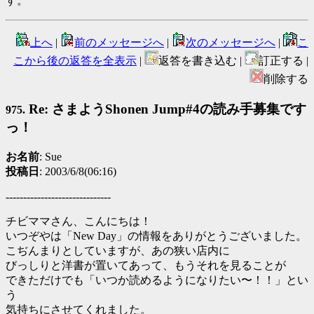
す。
上へ
|
前のメッセージへ
|
次のメッセージへ
|
こ
こから後の返答を全表示
|
返答を書き込む |
訂正する |
削除する
Re: さまようShonen Jump#4の読み手募集です
975.
っ！
お名前
: Sue
投稿日
: 2003/6/8(06:16)
------------------------------
チビママさん、こんにちは！
いつぞやは「New Day」の情報をありがとうございました。
こぢんまりとしていますが、あの狭い店内に
びっしりと洋書が置いてあって、もうそれを見ることが
できただけでも「いつか読めるようになりたい〜！！」とい
う
気持ちにさせてくれました。