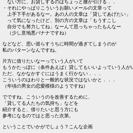
ない方に、お貸しするのはちょっと腰が引ける．．
・それにやっぱりこういうお願いメールの文章って
上手下手があるなー。あの人の文章は「貸してあげたい」
って気になったけど、別の方の文章は「もうすこし
自分でも努力してね」なーんて思っちゃったもんなー
（少し意地悪バナナですね）
などなど、思い巡らすうちに時間が過ぎてしまうのが
私のパターンなんですね。
片方に借りたいなーっていう人がいて
もうかたっぽに（条件あえば）貸してもいいよっていう人が
ただ、なかなかすぐにはうまく行かない．．．
こういうのはわりと一般的な状況ではないかと．．．
（年頃の男女の恋愛模様のようですね）
でですね、こういうのを改善するために、
「貸してる人たちの気持ち」などを
紹介すると、借りたいと思う方にも
参考になるのではと思った次第。
ということでいかがでしょう？こんな企画