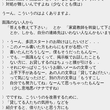
〉対処が難しいんですよね（少なくとも僕は）
うーん。こういうのはよくありますよ。
面識のない人から
「答えを教えて下さい」 とか 「家庭教師を斡旋して下
とか。しかも、自分の連絡先はいわない人なんかもいま
〉・うーん、多読スタートのお助けはしたいけど．．．
〉・このメール書いた方もわらにもすがる想いで
〉 書いたんだろうしなー。僕もそうだったもんなー。
〉・でも、一面識もなくって、掲示板でお話したことも
〉 ない方に、お貸しするのはちょっと腰が引ける．．
〉・それにやっぱりこういうお願いメールの文章って
〉 上手下手があるなー。あの人の文章は「貸してあげたい
〉 って気になったけど、別の方の文章は「もうすこし
〉 自分でも努力してね」なーんて思っちゃったもんなー
〉 （少し意地悪バナナですね）
〉でですね、こういうのを改善するために、
〉「貸してる人たちの気持ち」などを
〉紹介すると、借りたいと思う方にも