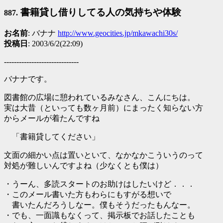
書籍貸し借りしてる人の気持ちや体験
887.
お名前
: バナナ
http://www.geocities.jp/mkawachi30s/
投稿日
: 2003/6/2(22:09)
------------------------------
バナナです。
図書館の広場に憩われているみなさん、こんにちは。
実は大昔（といっても数ヶ月前）にまったく知らない方
からメールが着たんですね
「書籍貸してください」
文面の細かい点は置いといて、なかなかこういうのって
対処が難しいんですよね（少なくとも僕は）
・うーん、多読スタートのお助けはしたいけど．．．
・このメール書いた方もわらにもすがる想いで
書いたんだろうしなー。僕もそうだったもんなー。
・でも、一面識もなくって、掲示板でお話したことも