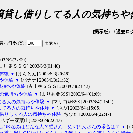
籍貸し借りしてる人の気持ちや
[掲示板: 〈過去ログ〉回
表示件数(
Y
)
:
/6/2(22:09)
古川＠ＳＳＳ] 2003/6/3(01:48)
や体験
▼
[けんとん] 2003/6/3(20:48)
ちや体験
▼
[バナナ] 2003/6/3(21:32)
の気持ちや体験
[古川＠ＳＳＳ] 2003/6/3(23:42)
人の気持ちや体験
▼
[まりあ＠SSS] 2003/6/4(01:09)
してる人の気持ちや体験
▼
[マリコ＠SSS] 2003/6/4(11:42)
りしてる人の気持ちや体験
▼
[ぷぷ] 2003/6/4(15:05)
貸し借りしてる人の気持ちや体験
[ちびた] 2003/6/4(22:47)
[ペギー双葉山] 2003/6/4(22:47)
しOKなのはどんな人？猫さん、めぐぽんさんの場合は？
▼
[バナ
Re: 貸し出しOKなのはどんな人？猫さん、めぐぽんさんの場合