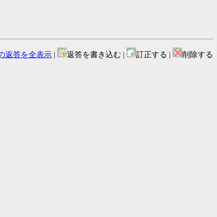
の返答を全表示
|
返答を書き込む |
訂正する |
削除する