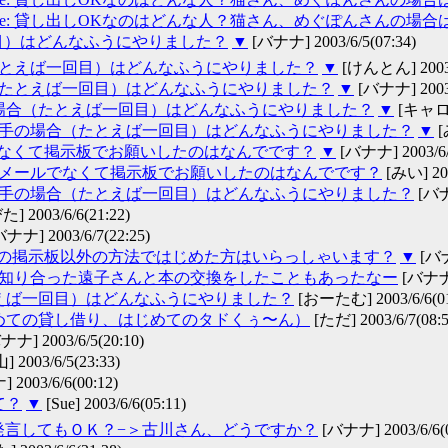
Re: 貸し出しOKなのはどんな人？猫さん、めぐぽんさんの場合
目）はどんなふうにやりました？
▼
[バナナ] 2003/6/5(07:34)
（たとえば一回目）はどんなふうにやりました？
▼
[けんとん] 2003/6
合（たとえば一回目）はどんなふうにやりました？
▼
[バナナ] 2003/
の場合（たとえば一回目）はどんなふうにやりました？
▼
[キャロル]
借り手の場合（たとえば一回目）はどんなふうにやりました？
▼
[
なくて掲示板でお願いしたのはなんでです？
▼
[バナナ] 2003/6/5
問】メールでなくて掲示板でお願いしたのはなんでです？
[みい] 200
借り手の場合（たとえば一回目）はどんなふうにやりました？
[バナナ
] 2003/6/6(21:22)
ナナ] 2003/6/7(22:25)
の掲示板以外の方法ではじめた方はいらっしゃいます？
▼
[バナナ
会で知り合った遠子さんと本の交換をしたこともあったなー
[バナナ] 
とえば一回目）はどんなふうにやりました？
[おーたむ] 2003/6/6(01
じめての貸し借り、はじめてのタドくぅ〜ん）
[ただ] 2003/6/7(08:5
ナ] 2003/6/5(20:10)
003/6/5(23:33)
2003/6/6(00:12)
て？
▼
[Sue] 2003/6/6(05:11)
発言してもＯＫ？−＞古川さん、どうですか？
[バナナ] 2003/6/6(0