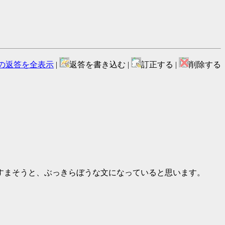
の返答を全表示
|
返答を書き込む |
訂正する |
削除する
すまそうと、ぶっきらぼうな文になっていると思います。