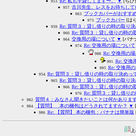
Re: 私も手袋してます〜。
▼
[ちびた]
953.
古川先生、レスをお待ちして
957.
ブックカバーがおすす
963.
ブックカバー
[はら
973.
Re: 質問３：貸し借りの時の取り
959.
Re: 質問３：貸し借りの時
960.
交換用の場について
▼
[バナナ] 
964.
Re: 交換用の場について
974.
Re: 交換用
988.
Re: 
991.
Re: 交換
995.
Re: 質問３：貸し借りの時の取り決めっ
954.
Re: 質問３：貸し借りの時の取
965.
Re: 質問３：貸し借りの時
966.
Re: 質問３：貸し借
976.
質問４：みなさん聞きたいことは何かありま
982.
【質問】 本の梱包はどうされてますか？
▼
984.
Re: 【質問】 本の梱包：バナナは簡単版
986.
上