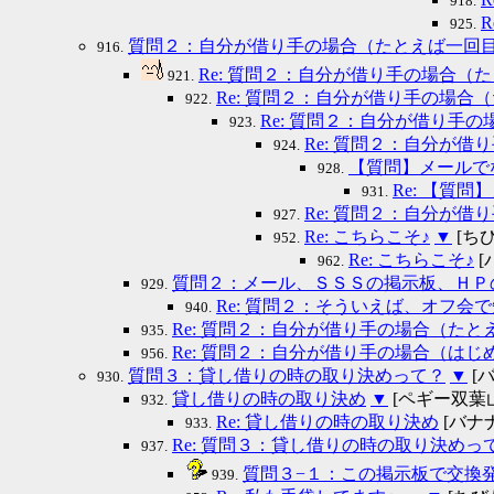
918.
925.
質問２：自分が借り手の場合（たとえば一回
916.
Re: 質問２：自分が借り手の場合
921.
Re: 質問２：自分が借り手の場
922.
Re: 質問２：自分が借り手
923.
Re: 質問２：自分が
924.
【質問】メールで
928.
Re: 【質
931.
Re: 質問２：自分が
927.
Re: こちらこそ♪
▼
[ちびた
952.
Re: こちらこそ♪
[バ
962.
質問２：メール、ＳＳＳの掲示板、ＨＰ
929.
Re: 質問２：そういえば、オフ
940.
Re: 質問２：自分が借り手の場合（た
935.
Re: 質問２：自分が借り手の場合（は
956.
質問３：貸し借りの時の取り決めって？
▼
[バナ
930.
貸し借りの時の取り決め
▼
[ペギー双葉山] 2
932.
Re: 貸し借りの時の取り決め
[バナナ] 
933.
Re: 質問３：貸し借りの時の取り決めっ
937.
質問３−１：この掲示板で交換
939.