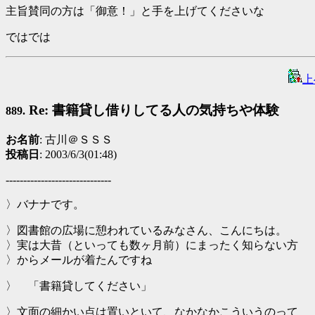
主旨賛同の方は「御意！」と手を上げてくださいな
ではでは
上
Re: 書籍貸し借りしてる人の気持ちや体験
889.
お名前
: 古川＠ＳＳＳ
投稿日
: 2003/6/3(01:48)
------------------------------
〉バナナです。
〉図書館の広場に憩われているみなさん、こんにちは。
〉実は大昔（といっても数ヶ月前）にまったく知らない方
〉からメールが着たんですね
〉 「書籍貸してください」
〉文面の細かい点は置いといて、なかなかこういうのって