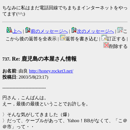
ちなみに私はまだ電話回線でちまちまインターネットをやっ
てます(^^;)
上へ
|
前のメッセージへ
|
次のメッセージへ
|
こ
こから後の返答を全表示 |
返答を書き込む |
訂正する |
削除する
Re: 鹿児島の本屋さん情報
737.
お名前
: 由良
http://honey.rocket3.net/
投稿日
: 2003/5/8(23:17)
------------------------------
円さん，こんばんは。
えー，最後の最後ということでお許しを。
〉そんな気がしてきました（爆）
〉だって、ケーブルがあって、Yahoo！BBがなくて、「こ＠
＠市」って・・