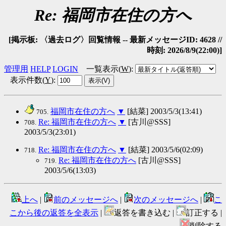
Re: 福岡市在住の方へ
[掲示板: 〈過去ログ〉回覧情報 -- 最新メッセージID: 4628 //
時刻: 2026/8/9(22:00)]
管理用
HELP
LOGIN
一覧表示(
W
)
:
表示件数(
Y
)
:
福岡市在住の方へ
▼
[結菜] 2003/5/3(13:41)
705.
Re: 福岡市在住の方へ
▼
[古川@SSS]
708.
2003/5/3(23:01)
Re: 福岡市在住の方へ
▼
[結菜] 2003/5/6(02:09)
718.
Re: 福岡市在住の方へ
[古川@SSS]
719.
2003/5/6(13:03)
上へ
|
前のメッセージへ
|
次のメッセージへ
|
こ
こから後の返答を全表示
|
返答を書き込む |
訂正する |
削除する