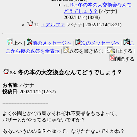
Re: 冬の本の大交換会なんて
71.
どうでしょう？
[バナナ]
2002/11/14(18:08)
＋アルファ
[バナナ] 2002/11/14(18:21)
72.
上へ |
前のメッセージへ
|
次のメッセージへ
|
こ
こから後の返答を全表示
|
返答を書き込む |
訂正する |
削除する
冬の本の大交換会なんてどうでしょう？
53.
お名前
: バナナ
投稿日
: 2002/11/12(12:37)
------------------------------
よく公園とかで市民がそれぞれ不要品をもちよって、
バザーとかやってるじゃないですか？
ああいいうののＧＲ本版って、なりたたないですかね？