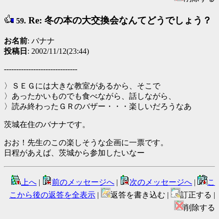
Re: 冬の本の大交換会なんてどうでしょう？
59.
お名前
: バナナ
投稿日
: 2002/11/12(23:44)
------------------------------
〉ＳＥＧには大きな教室があるから、そこで
〉あったかいものでも食べながら、話しながら、
〉読み終わったＧＲのバザー・・・楽しいだろうなあ
茨城在住のバナナです。
おお！先生のこの楽しそうな企画に一票です。
日程があえば、茨城から参加したいなー
上へ
|
前のメッセージへ
|
次のメッセージへ
|
こ
こから後の返答を全表示
|
返答を書き込む |
訂正する |
削除する