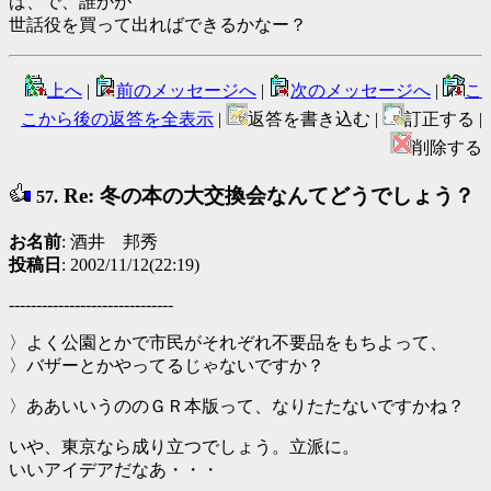
ば、で、誰かが
世話役を買って出ればできるかなー？
上へ
|
前のメッセージへ
|
次のメッセージへ
|
こ
こから後の返答を全表示
|
返答を書き込む |
訂正する |
削除する
Re: 冬の本の大交換会なんてどうでしょう？
57.
お名前
: 酒井 邦秀
投稿日
: 2002/11/12(22:19)
------------------------------
〉よく公園とかで市民がそれぞれ不要品をもちよって、
〉バザーとかやってるじゃないですか？
〉ああいいうののＧＲ本版って、なりたたないですかね？
いや、東京なら成り立つでしょう。立派に。
いいアイデアだなあ・・・