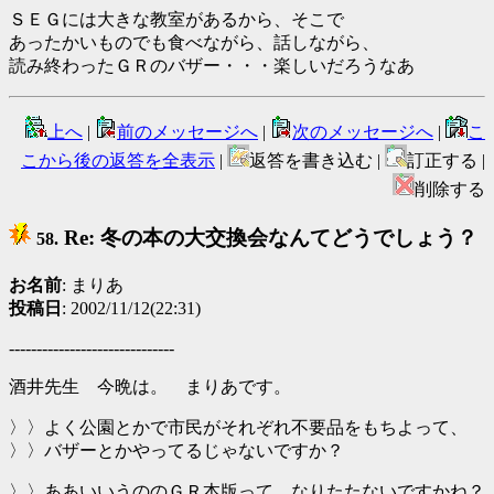
ＳＥＧには大きな教室があるから、そこで
あったかいものでも食べながら、話しながら、
読み終わったＧＲのバザー・・・楽しいだろうなあ
上へ
|
前のメッセージへ
|
次のメッセージへ
|
こ
こから後の返答を全表示
|
返答を書き込む |
訂正する |
削除する
Re: 冬の本の大交換会なんてどうでしょう？
58.
お名前
: まりあ
投稿日
: 2002/11/12(22:31)
------------------------------
酒井先生 今晩は。 まりあです。
〉〉よく公園とかで市民がそれぞれ不要品をもちよって、
〉〉バザーとかやってるじゃないですか？
〉〉ああいいうののＧＲ本版って、なりたたないですかね？