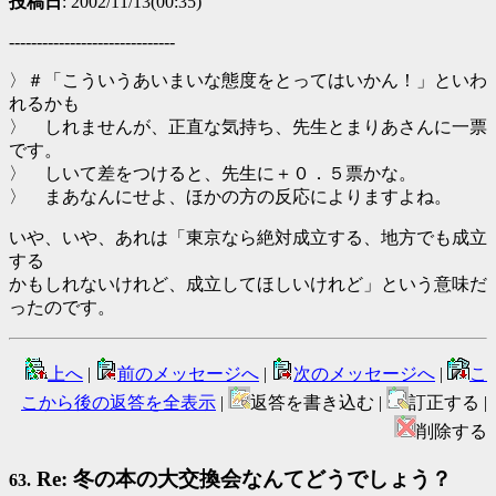
投稿日
: 2002/11/13(00:35)
------------------------------
〉＃「こういうあいまいな態度をとってはいかん！」といわ
れるかも
〉 しれませんが、正直な気持ち、先生とまりあさんに一票
です。
〉 しいて差をつけると、先生に＋０．５票かな。
〉 まあなんにせよ、ほかの方の反応によりますよね。
いや、いや、あれは「東京なら絶対成立する、地方でも成立
する
かもしれないけれど、成立してほしいけれど」という意味だ
ったのです。
上へ
|
前のメッセージへ
|
次のメッセージへ
|
こ
こから後の返答を全表示
|
返答を書き込む |
訂正する |
削除する
Re: 冬の本の大交換会なんてどうでしょう？
63.