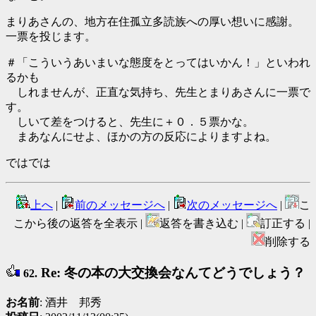
まりあさんの、地方在住孤立多読族への厚い想いに感謝。
一票を投じます。
＃「こういうあいまいな態度をとってはいかん！」といわれ
るかも
しれませんが、正直な気持ち、先生とまりあさんに一票で
す。
しいて差をつけると、先生に＋０．５票かな。
まあなんにせよ、ほかの方の反応によりますよね。
ではでは
上へ
|
前のメッセージへ
|
次のメッセージへ
|
こ
こから後の返答を全表示 |
返答を書き込む |
訂正する |
削除する
Re: 冬の本の大交換会なんてどうでしょう？
62.
お名前
: 酒井 邦秀