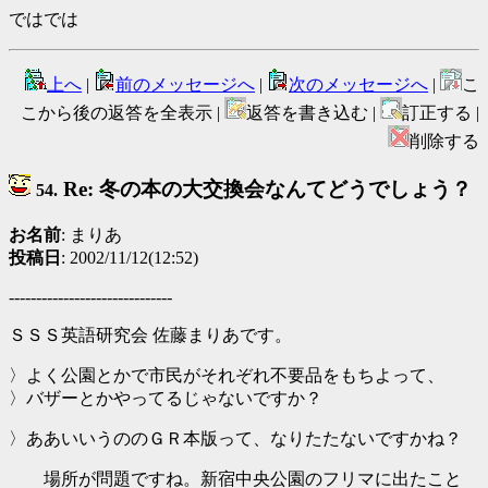
ではでは
上へ
|
前のメッセージへ
|
次のメッセージへ
|
こ
こから後の返答を全表示 |
返答を書き込む |
訂正する |
削除する
Re: 冬の本の大交換会なんてどうでしょう？
54.
お名前
: まりあ
投稿日
: 2002/11/12(12:52)
------------------------------
ＳＳＳ英語研究会 佐藤まりあです。
〉よく公園とかで市民がそれぞれ不要品をもちよって、
〉バザーとかやってるじゃないですか？
〉ああいいうののＧＲ本版って、なりたたないですかね？
場所が問題ですね。新宿中央公園のフリマに出たこと