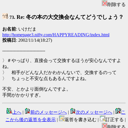
削除する
Re: 冬の本の大交換会なんてどうでしょう？
73.
お名前
: いけだま
http://homepage3.nifty.com/HAPPYREADING/index.html
投稿日
: 2002/11/14(18:27)
------------------------------
〉＃やっぱり、直接会って交換するほうが安心なんですよ
ね。
〉 相手がどんな人だかわかんないで、交換するのって
〉 ちょっと不安な点もあるんですよね。
不安、とかより面倒なんですよ。
手間がかかりすぎ。
上へ
|
前のメッセージへ
|
次のメッセージへ
|
こ
こから後の返答を全表示
|
返答を書き込む |
訂正する |
削除する