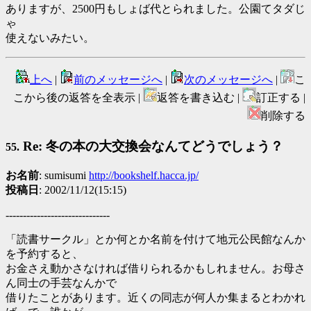
ありますが、2500円もしょば代とられました。公園てタダじ
ゃ
使えないみたい。
上へ
|
前のメッセージへ
|
次のメッセージへ
|
こ
こから後の返答を全表示 |
返答を書き込む |
訂正する |
削除する
Re: 冬の本の大交換会なんてどうでしょう？
55.
お名前
: sumisumi
http://bookshelf.hacca.jp/
投稿日
: 2002/11/12(15:15)
------------------------------
「読書サークル」とか何とか名前を付けて地元公民館なんか
を予約すると、
お金さえ動かさなければ借りられるかもしれません。お母さ
ん同士の手芸なんかで
借りたことがあります。近くの同志が何人か集まるとわかれ