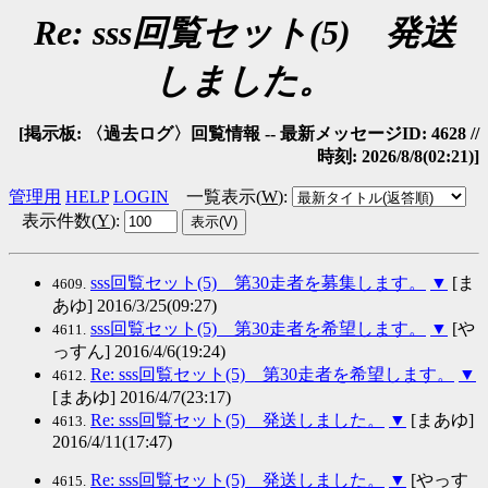
Re: sss回覧セット(5) 発送
しました。
[掲示板: 〈過去ログ〉回覧情報 -- 最新メッセージID: 4628 //
時刻: 2026/8/8(02:21)]
管理用
HELP
LOGIN
一覧表示(
W
)
:
表示件数(
Y
)
:
sss回覧セット(5) 第30走者を募集します。
▼
[ま
4609.
あゆ] 2016/3/25(09:27)
sss回覧セット(5) 第30走者を希望します。
▼
[や
4611.
っすん] 2016/4/6(19:24)
Re: sss回覧セット(5) 第30走者を希望します。
▼
4612.
[まあゆ] 2016/4/7(23:17)
Re: sss回覧セット(5) 発送しました。
▼
[まあゆ]
4613.
2016/4/11(17:47)
Re: sss回覧セット(5) 発送しました。
▼
[やっす
4615.