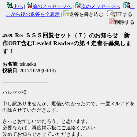
上へ
|
前のメッセージへ
|
次のメッセージへ
|
こ
こから後の返答を全表示
|
返答を書き込む |
訂正する |
削除する
Re: ＳＳＳ回覧セット（７）のお知らせ 新
4589.
作ORT含むLeveled Readersの第４走者を募集しま
す！
お名前
: tekuteku
投稿日
: 2015/10/20(00:13)
------------------------------
ハルママ様
申し訳ありませんが、返信がなかったので、一度メルアドを
削除させていただきます。
きっとお忙しいのだろう、と思います。
必要ならば、再度掲示板にご連絡ください。
改めてお知らせさせていただきます。