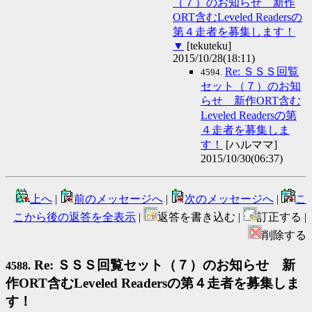
（７）のお知らせ 新作
ORT含むLeveled Readersの
第４走者を募集します！
▼
[tekuteku]
2015/10/28(18:11)
Re: ＳＳＳ回覧
4594.
セット（７）のお知
らせ 新作ORT含む
Leveled Readersの第
４走者を募集しま
す！
[ハルママ]
2015/10/30(06:37)
上へ
|
前のメッセージへ
|
次のメッセージへ
|
こ
こから後の返答を全表示
|
返答を書き込む |
訂正する |
削除する
Re: ＳＳＳ回覧セット（７）のお知らせ 新
4588.
作ORT含むLeveled Readersの第４走者を募集しま
す！