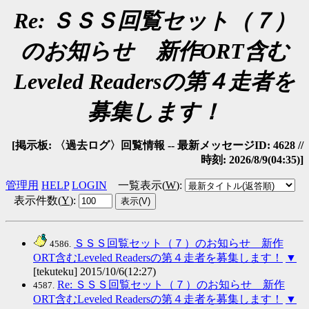
Re: ＳＳＳ回覧セット（７）
のお知らせ 新作ORT含む
Leveled Readersの第４走者を
募集します！
[掲示板: 〈過去ログ〉回覧情報 -- 最新メッセージID: 4628 //
時刻: 2026/8/9(04:35)]
管理用
HELP
LOGIN
一覧表示(
W
)
:
表示件数(
Y
)
:
ＳＳＳ回覧セット（７）のお知らせ 新作
4586.
ORT含むLeveled Readersの第４走者を募集します！
▼
[tekuteku] 2015/10/6(12:27)
Re: ＳＳＳ回覧セット（７）のお知らせ 新作
4587.
ORT含むLeveled Readersの第４走者を募集します！
▼