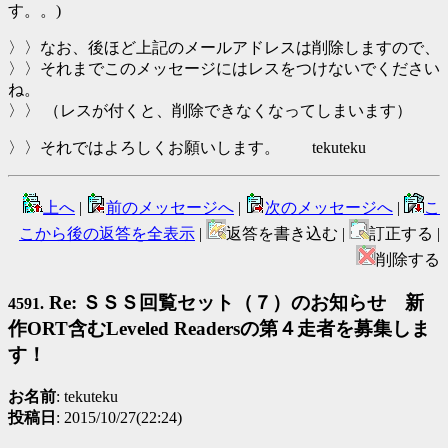
す。。)
〉〉なお、後ほど上記のメールアドレスは削除しますので、
〉〉それまでこのメッセージにはレスをつけないでください
ね。
〉〉 （レスが付くと、削除できなくなってしまいます）
〉〉それではよろしくお願いします。 tekuteku
上へ
|
前のメッセージへ
|
次のメッセージへ
|
こ
こから後の返答を全表示
|
返答を書き込む |
訂正する |
削除する
Re: ＳＳＳ回覧セット（７）のお知らせ 新
4591.
作ORT含むLeveled Readersの第４走者を募集しま
す！
お名前
: tekuteku
投稿日
: 2015/10/27(22:24)