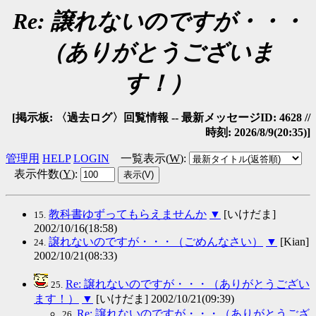
Re: 譲れないのですが・・・
（ありがとうございま
す！）
[掲示板: 〈過去ログ〉回覧情報 -- 最新メッセージID: 4628 //
時刻: 2026/8/9(20:35)]
管理用
HELP
LOGIN
一覧表示(
W
)
:
表示件数(
Y
)
:
教科書ゆずってもらえませんか
▼
[いけだま]
15.
2002/10/16(18:58)
譲れないのですが・・・（ごめんなさい）
▼
[Kian]
24.
2002/10/21(08:33)
Re: 譲れないのですが・・・（ありがとうござい
25.
ます！）
▼
[いけだま] 2002/10/21(09:39)
Re: 譲れないのですが・・・（ありがとうござ
26.