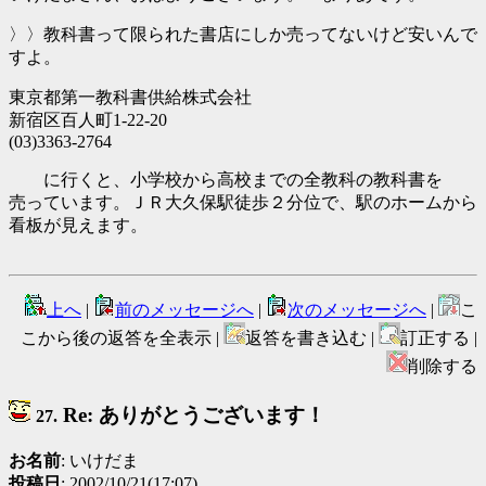
〉〉教科書って限られた書店にしか売ってないけど安いんで
すよ。
東京都第一教科書供給株式会社
新宿区百人町1-22-20
(03)3363-2764
に行くと、小学校から高校までの全教科の教科書を
売っています。ＪＲ大久保駅徒歩２分位で、駅のホームから
看板が見えます。
上へ
|
前のメッセージへ
|
次のメッセージへ
|
こ
こから後の返答を全表示 |
返答を書き込む |
訂正する |
削除する
Re: ありがとうございます！
27.
お名前
: いけだま
投稿日
: 2002/10/21(17:07)