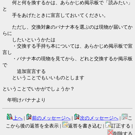
何と何を換するかは、あらかじめ掲示板で「読みたい」
と
手をあげたときに宣言しておいてください。
ただし、交換対象のバナナ本を選ぶのは現物が届いてか
らに
したいというかたは
・交換する手持ち本については、あらかじめ掲示板で宣
言し
・バナナ本の現物を見てから、どれと交換するか掲示板
で
追加宣言する
ということでもいいものとします
ということでいかがでしょうか？
年明けバナナより
上へ
|
前のメッセージへ
|
次のメッセージへ
|
こ
こから後の返答を全表示 |
返答を書き込む |
訂正する |
削除する