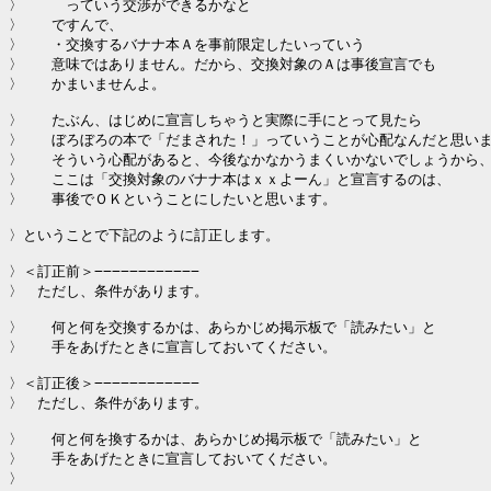
〉　　　っていう交渉ができるかなと

〉　　ですんで、

〉　　・交換するバナナ本Ａを事前限定したいっていう

〉　　意味ではありません。だから、交換対象のＡは事後宣言でも

〉　　かまいませんよ。

〉　　たぶん、はじめに宣言しちゃうと実際に手にとって見たら

〉　　ぼろぼろの本で「だまされた！」っていうことが心配なんだと思いま
〉　　そういう心配があると、今後なかなかうまくいかないでしょうから、
〉　　ここは「交換対象のバナナ本はｘｘよーん」と宣言するのは、

〉　　事後でＯＫということにしたいと思います。

〉ということで下記のように訂正します。

〉＜訂正前＞−−−−−−−−−−−−

〉　ただし、条件があります。

〉　　何と何を交換するかは、あらかじめ掲示板で「読みたい」と

〉　　手をあげたときに宣言しておいてください。

〉＜訂正後＞−−−−−−−−−−−−

〉　ただし、条件があります。

〉　　何と何を換するかは、あらかじめ掲示板で「読みたい」と

〉　　手をあげたときに宣言しておいてください。

〉　
