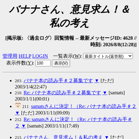
バナナさん、意見求ム！＆
私の考え
[掲示板: 〈過去ログ〉回覧情報 -- 最新メッセージID: 4628 //
時刻: 2026/8/8(12:28)]
管理用
HELP
LOGIN
一覧表示(
W
)
:
表示件数(
Y
)
:
バナナ本の読み手＃２募集です
▼
[ただ]
203.
2003/1/4(22:47)
Re: バナナ本の読み手＃２募集です
▼
[samats]
210.
2003/1/11(00:01)
samatsさんに決定！（Re: バナナ本の読み手＃２
211.
▼
[ただ] 2003/1/11(09:09)
Re: samatsさんに決定！（Re: バナナ本の読み手＃
212.
２
▼
[samats] 2003/1/11(17:49)
バナナさん、意見求ム！＆私の考え
▼
[ただ]
215.