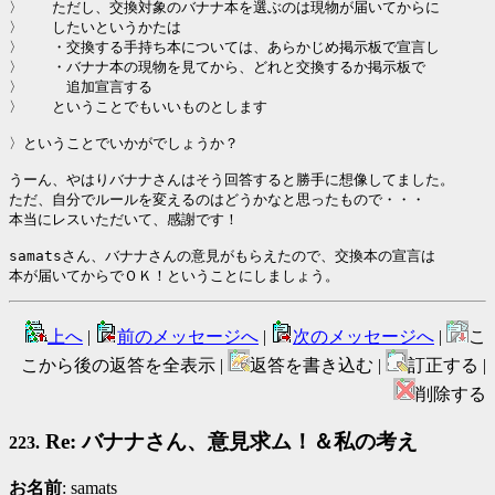
〉　　ただし、交換対象のバナナ本を選ぶのは現物が届いてからに

〉　　したいというかたは

〉　　・交換する手持ち本については、あらかじめ掲示板で宣言し

〉　　・バナナ本の現物を見てから、どれと交換するか掲示板で

〉　　　追加宣言する

〉　　ということでもいいものとします

〉ということでいかがでしょうか？

うーん、やはりバナナさんはそう回答すると勝手に想像してました。

ただ、自分でルールを変えるのはどうかなと思ったもので・・・

本当にレスいただいて、感謝です！

samatsさん、バナナさんの意見がもらえたので、交換本の宣言は

本が届いてからでＯＫ！ということにしましょう。
上へ
|
前のメッセージへ
|
次のメッセージへ
|
こ
こから後の返答を全表示 |
返答を書き込む |
訂正する |
削除する
Re: バナナさん、意見求ム！＆私の考え
223.
お名前
: samats