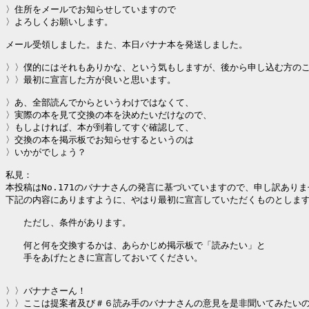
〉住所をメールでお知らせしていますので

〉よろしくお願いします。

メール受領しました。また、本日バナナ本を発送しました。

〉〉僕的にはそれもありかな、という気もしますが、後から申し込む方のこ
〉〉最初に宣言した方が良いと思います。

〉あ、全部読んでからというわけではなくて、

〉実際の本を見て交換の本を決めたいだけなので、

〉もしよければ、本が到着してすぐ確認して、

〉交換の本を掲示板でお知らせするというのは

〉いかがでしょう？

私見：

本投稿はNo.171のバナナさんの発言に基づいていますので、申し訳ありま
下記の内容にありますように、やはり最初に宣言していただくものとします
　　ただし、条件があります。

　　何と何を交換するかは、あらかじめ掲示板で「読みたい」と

　　手をあげたときに宣言しておいてください。

〉〉バナナさーん！

〉〉ここは提案者及び＃６読み手のバナナさんの意見を是非聞いてみたいの