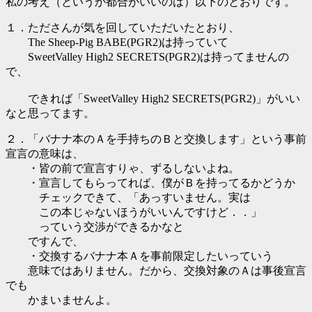
私の考え（というか都合がいいのは）以下のとおりです。
１．たださんが気を回していただいたとおり、
The Sheep-Pig BABE(PGR2)は持っていて
SweetValley High2 SECRETS(PGR2)は持ってませんの
で、
できれば「SweetValley High2 SECRETS(PGR2)」がいい
なと思ってます。
２．「バナナ本のＡを手持ちのＢと交換します」という事前
宣言の意味は、
・皆の前で宣言すりゃ、ずるしないよね。
・宣言してもらってれば、僕がＢを持ってるかどうか
チェックできて、「あっすいません。実は
この本じゃないほうがいいんですけど．．」
っていう交渉ができるかなと
ですんで、
・交換するバナナ本Ａを事前限定したいっていう
意味ではありません。だから、交換対象のＡは事後宣言
でも
かまいませんよ。