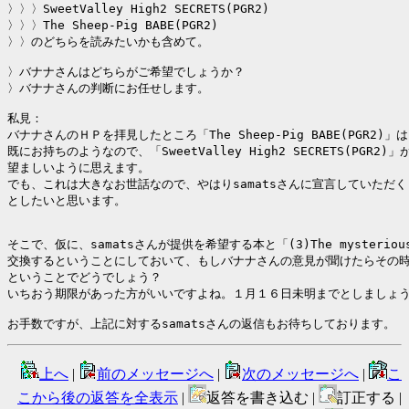
〉〉〉SweetValley High2 SECRETS(PGR2)

〉〉〉The Sheep-Pig BABE(PGR2)

〉〉のどちらを読みたいかも含めて。

〉バナナさんはどちらがご希望でしょうか？

〉バナナさんの判断にお任せします。

私見：

バナナさんのＨＰを拝見したところ「The Sheep-Pig BABE(PGR2)」は

既にお持ちのようなので、「SweetValley High2 SECRETS(PGR2)」が
望ましいように思えます。

でも、これは大きなお世話なので、やはりsamatsさんに宣言していただく
としたいと思います。

そこで、仮に、samatsさんが提供を希望する本と「(3)The mysterious 
交換するということにしておいて、もしバナナさんの意見が聞けたらその時
ということでどうでしょう？

いちおう期限があった方がいいですよね。１月１６日未明までとしましょう
お手数ですが、上記に対するsamatsさんの返信もお待ちしております。
上へ
|
前のメッセージへ
|
次のメッセージへ
|
こ
こから後の返答を全表示
|
返答を書き込む |
訂正する |