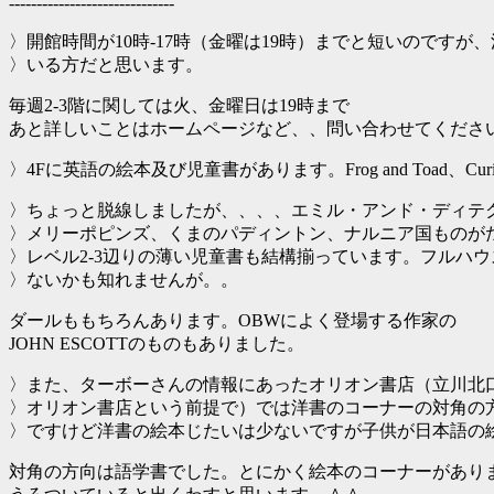
------------------------------
〉開館時間が10時-17時（金曜は19時）までと短いのですが
〉いる方だと思います。
毎週2-3階に関しては火、金曜日は19時まで
あと詳しいことはホームページなど、、問い合わせてくださ
〉4Fに英語の絵本及び児童書があります。Frog and Toad、Curio
〉ちょっと脱線しましたが、、、、エミル・アンド・ディテ
〉メリーポピンズ、くまのパディントン、ナルニア国ものが
〉レベル2-3辺りの薄い児童書も結構揃っています。フルハウス
〉ないかも知れませんが。。
ダールももちろんあります。OBWによく登場する作家の
JOHN ESCOTTのものもありました。
〉また、ターボーさんの情報にあったオリオン書店（立川北口
〉オリオン書店という前提で）では洋書のコーナーの対角の
〉ですけど洋書の絵本じたいは少ないですが子供が日本語の
対角の方向は語学書でした。とにかく絵本のコーナーがあり