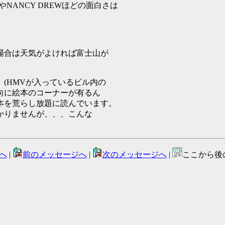
NANCY DREWほどの面白さは
場合は天気がよければ富士山が
(HMVが入っているビル内の
向に絵本のコーナーが有るん
本を荒らし放題に読んでいます。
かりませんが、、、こんな
へ
|
前のメッセージへ
|
次のメッセージへ
|
ここから後