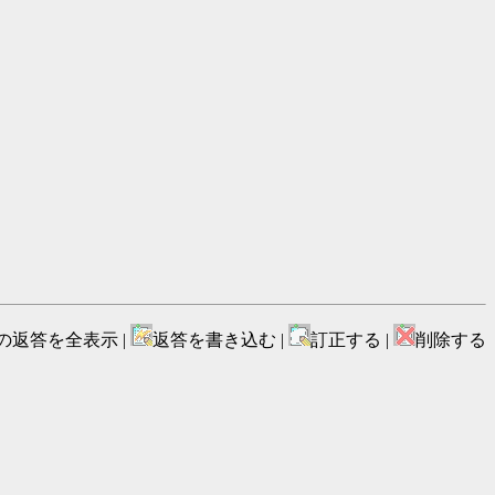
の返答を全表示 |
返答を書き込む |
訂正する |
削除する