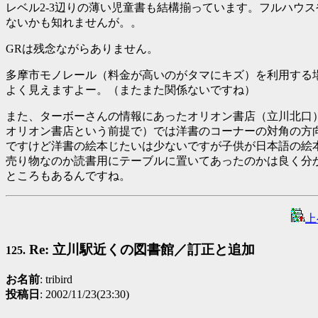
レベル2-3辺りの薄い児童書も結構揃っています。フルハウスや
ないかも知れませんが。。
GRは残念ながらありません。
多摩市モノレール（料金が高いのがタマにキズ）を利用する
よく見えますよー。（またまた関係ないですね）
また、ターボーさんの情報にあったオリオン書店（立川北口）
オリオン書店という前提で）では洋書のコーナーの対角の方
ですけど洋書の絵本じたいは少ないですが子供が日本語の絵
売り物なのか読書用にテーブルに置いてあったのかは良く分
ところもあるんですね。
上
Re: 立川駅近くの図書館／訂正と追加
125.
お名前
: tribird
投稿日
: 2002/11/23(23:30)