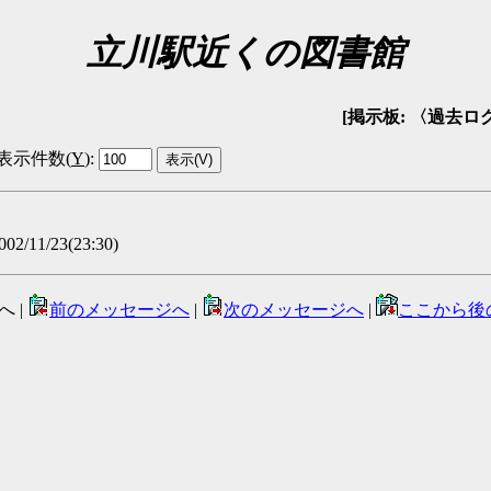
立川駅近くの図書館
[掲示板: 〈過去ログ〉回
表示件数(
Y
)
:
2002/11/23(23:30)
へ |
前のメッセージへ
|
次のメッセージへ
|
ここから後