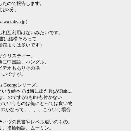
したので報告します。
徒歩8分、
。
a.tokyo.jp）
も相互利用はないみたいです。
洋書は結構そろって
書館よりは多いです）
サクリスティー、
他に中国語、ハングル、
ビデオもありその場
たいですが。
s Georgeシリーズ。
という絵本では海に出たPigがFishに
たかな。のですがaもtheも付かない
っていうものは俺にとっては食い物
いのかなって、、、、こういう場合
ティヴの原書やレベル違いのもの。
り、指輪物語、ムーミン。