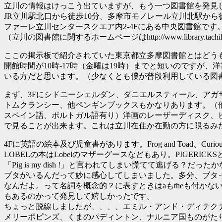
立川の情報はけっこう出ていますが、もう一つ図書館を発見
JR立川駅北口から徒歩10分、多摩市モノレール立川北駅から
ファーレ立川センタースクエア内2-4Fにある中央図書館です
（立川の図書館に関するホームページはhttp://www.library.tachikaw
ここの掲示板で紹介されていた東京都立多摩図書館とはどう
開館時間が10時-17時（金曜は19時）までと短いのですが、
いる方だと思います。（少なくとも僕が普段利用している図
まず、3Fにシドニーシェルダン、ダニエルスティール、アガ
トムクランシー、他ペンギンブックスもかなりあります。（
スペイン語、ポルトガル語有り）洋画のレーザーディスク、
で見ることが出来ます。これは立川在住か在勤の方に限るみ
4Fに英語の絵本及び児童書があります。Frog and Toad、Curiou
LOBELの本はLobelのマザーグースなどもあり。PIGERICKS
「Pig is my dish !」と言われてしまい慌てて逃げる？だっ
ブタがいるんだって妙に感心してしまいました。多分、ブタ
なんだよ。って名詞を概念的？に表すときはaもtheも付かな
もあるのかって発見して嬉しかったです。
ちょっと脱線しましたが、、、、エミル・アンド・ディテク
メリーポピンズ、くまのパディントン、ナルニア国ものがた