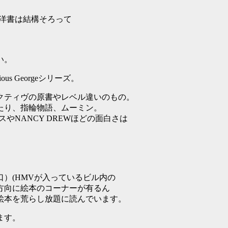
、洋書は結構そろって
い。
us Georgeシリーズ。
クティヴの原書やレベル違いのもの。
たり、指輪物語、ムーミン。
やNANCY DREWほどの面白さは
）(HMVが入っているビル内の
方向に絵本のコーナーが有るん
絵本を荒らし放題に読んでいます。
ます。