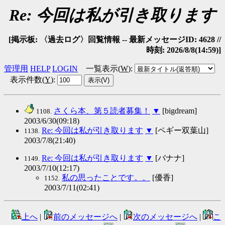
Re: 今回は私が引き取ります
[掲示板: 〈過去ログ〉回覧情報 -- 最新メッセージID: 4628 //
時刻: 2026/8/8(14:59)]
管理用
HELP
LOGIN
一覧表示(
W
)
:
表示件数(
Y
)
:
さくら本、第５読者募集！
▼
[bigdream]
1108.
2003/6/30(09:18)
Re: 今回は私が引き取ります
▼
[ペギー双葉山]
1138.
2003/7/8(21:40)
Re: 今回は私が引き取ります
▼
[バナナ]
1149.
2003/7/10(12:17)
私の思ったことです。。
[優香]
1152.
2003/7/11(02:41)
上へ
|
前のメッセージへ
|
次のメッセージへ
|
こ