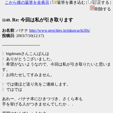
こから後の返答を全表示
|
返答を書き込む |
訂正する |
削除する
Re: 今回は私が引き取ります
1149.
お名前
: バナナ
http://www.geocities.jp/mkawachi30s/
投稿日
: 2003/7/10(12:17)
------------------------------
〉bigdreamさんこんばんは
〉ありがとうございました。
〉希望がないようなので、今回は私が引き取りたいと思いま
す。
〉お待たせしてすみません。
〉では後ほど送り先をご連絡します。
〉ではでは
あれー、バナナ本にひきつづき、さくら本も
手を挙げる人がつきませんでしたか．．