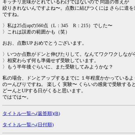
キッチリ意味がとれているわけではないので 問題の答えが
絞りきれないんですよね〜。点数に結びつくには さらに道を
ですね。
〉私は25点upの560点（L：345 R：215）でした〜
〉これは誤差の範囲かも（笑）
おお、点数UP おめでとうございます。
〉いつか点数がドンと伸びたりして。なんてワクワクしなが
〉相変わらず何も準備せず受験しています。
〉もう半年後ぐらいに、また受験してみようかな？
私の場合、ドンとアップするまでに １年程度かかっているよ
のーんびりですね。 楽しく 実験〜 くらいの感覚で受験する
どーんとUPする日がくると思います。
ではでは〜。
タイトル一覧へ(返答順)(
B
)
タイトル一覧へ(日付順)