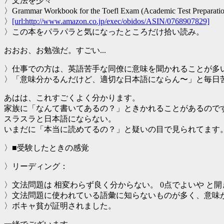
〉文法を少々
〉Grammar Workbook for the Toefl Exam (Academic Test Preparatio
〉
[url:http://www.amazon.co.jp/exec/obidos/ASIN/0768907829]
〉この本をパラパラと気になったところだけ拾い読み。
おおお、お勉強だ。すごい...
〉仕事での方は、英語苦手な同僚に意味を聞かれることが多
〉「意味分かるんだけど、適切な日本語にならん〜」と毎日
あはは、これすごくよく分かります。
家族に「なんて書いてあるの？」ときかれることがあるので
スラスラと日本語にならない。
いまだに「本当に読めてるの？」と疑いの目で見られてます
〉■受験したときの感覚
〉リーディング：
〉文法問題は 相変わらず良く分からない。 0点でよいや と
〉文法問題に使われている語彙に知らないものが多く、意味
〉ボキャ貧が証明されました。