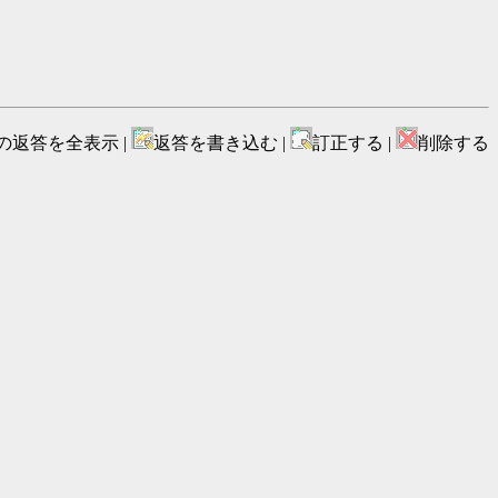
の返答を全表示 |
返答を書き込む |
訂正する |
削除する