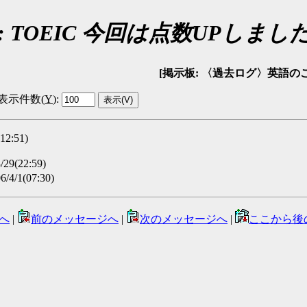
e: TOEIC 今回は点数UPしまし
[掲示板: 〈過去ログ〉英語のことなんでも
表示件数(
Y
)
:
12:51)
29(22:59)
/4/1(07:30)
へ
|
前のメッセージへ
|
次のメッセージへ
|
ここから後