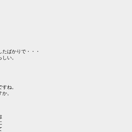
したばかりで・・・
らしい。
ですね。
すか。
は
に
て