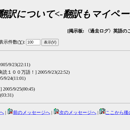
: 翻訳について<-翻訳もマイペ
[掲示板: 〈過去ログ〉英語のことなんでも
表示件数(
Y
)
:
5/9/23(22:11)
１００万語！] 2005/9/23(22:52)
9/24(11:01)
005/9/25(00:45)
03:31)
へ
|
前のメッセージへ
|
次のメッセージへ
|
ここから後