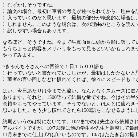
〉むずかしそうですね。
〉論文の場合、最初に筆者の考えが述べられてから、理由を
〉入っていくのだと思います。最初の部分が概念的な場合は
〉しれません。このような場合は、次の理由のところを読ん
〉訳しやすい場合もあります。
なるほど、そうですね。今まで生真面目に頭から順に訳して
もうちょっと内容をメリハリをもって見るといいかもしれま
やってみます。
>きゃんちろさんへの回答で１日１５００語も
〉行っていないと書かれていましたが、最初はしかたないと
〉著者の言い回しなどに慣れてくれば、徐々にスピードも上
はい。今日あたりは今までと違い、なんとなくスムーズに進
あります。それと、1500語って結構な量ですね。今はその半
余裕をもってやっています。そうでないと、ほんとに疲れき
思いました。もう少し慣れてきたら1500語をこなせるように
納期というのは特にないです。10/7までのは先生から依頼さ
アルバイトですが、10/7以降に他の学生や先生と調整して最
11月末までに仕上げればいいものです。10/7はたたき台の提