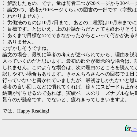
〉解説したもの、です。量は前者二つが20ページから30ペー
〉論文6つ、後者が10ページくらいの図書の一部です（字数
〉わかりません）。
〉労働法のものは10月7日まで、あとの二種類は10月末まで
〉目標です。とはいえ、上のお話からだととても終わりそう
〉あくまで目標なのでできなかったからといって何かがある
〉ありません。
むずかしそうですね。
論文の場合、最初に筆者の考えが述べられてから、理由を説
入っていくのだと思います。最初の部分が概念的な場合は、
しれません。このような場合は、次の理由のところを読んで
訳しやすい場合もあります。きゃんちろさんへの回答で１日
行っていないと書かれていましたが、最初はしかたないと思
著者の言い回しなどに慣れてくれば、徐々にスピードも上が
納期がずらせるのであれば、実績ベースのリーズナブルな納
貰うのが懸命です。でないと、疲れきってしまいますよ。
では、Happy Reading!
上