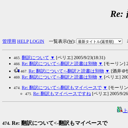
Re
管理用
HELP
LOGIN
一覧表示(
W
)
:
翻訳について
▼
[ペリエ] 2005/9/23(18:31)
465.
Re: 翻訳について<-翻訳と読書は別物
▼
[モーリン] 200
466.
Re: 翻訳について<-翻訳と読書は別物
▼
[酒井＠快読
467.
Re: 翻訳について<-翻訳と読書は別物
▼
[ペリエ] 2005/
469.
Re: 翻訳について<-翻訳もマイペースで
▼
[モーリン] 2
474.
Re: 翻訳もマイペースですね
[ペリエ] 2005/9/26(
475.
上
Re: 翻訳について<-翻訳もマイペースで
474.