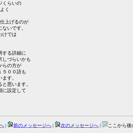
ジくらいの
はよく
に仕上げるのが
にないです。
わけでは
明する詳細に
訳しづらいかも
からの方が
１５００語も
います。
ると思います。
期に設定して
へ
|
前のメッセージへ
|
次のメッセージへ
|
ここから後