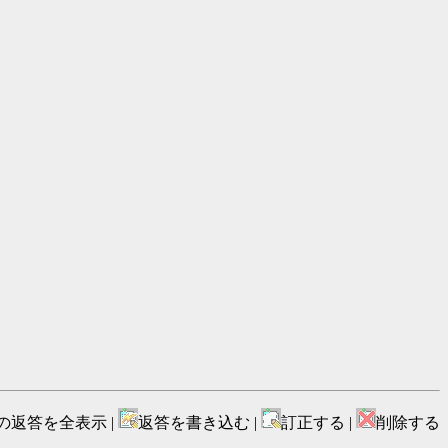
の返答を全表示 |
返答を書き込む |
訂正する |
削除する