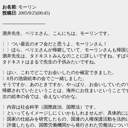
お名前
: モーリン
投稿日
: 2005/9/25(00:45)
------------------------------
酒井先生、ペリエさん、こんにちは。モーリンです。
〉〉つい最近のオフ会だと思うよ、モーリンさん！
〉〉ほら、ペリエさんが帰郷していて、モーリンさんも帰国
酒井先生は、タドキストみんなのことに詳しいですね。すば
タドキストはまるで先生の子供みたいですね。
〉はい、これでどこでお会いしたのか確定できました。
〉8月の池袋絵本の会でご一緒しました。
そうですか、あのときですか。やっぱり、お会いしていたの
帰郷されていたということは、海外にお住まいということで
次の絵本の会では、会えないのかな。
〉内容は社会科学（国際政治、国際法）です。
〉といってもイメージしにくいかもしれませんが、具体的に
〉国家の仕組みを研究したもの、国連の人権保護活動を法的
〉評価したもの、国際労働機関から発行された労働法につい