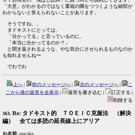
「大意」がわかるのではなく重箱の隅をつつくような細部が
わからないと答えられないことがあります。
そうですね、、
タドキストにとっては、
「分かってる」と言っているのに、
「本当に分かってるのか？」
と聞き返されるような、やな気分にさせられるものなのか
も知れませんね〜
でわでわ
上へ
|
前のメッセージへ
|
次のメッセージへ
|
こ
こから後の返答を全表示
|
返答を書き込む |
訂正する |
削除する
Re: タドキスト的 ＴＯＥＩＣ克服法 （解決
363.
編） 全ては多読の延長線上にアリア
お名前
: macska