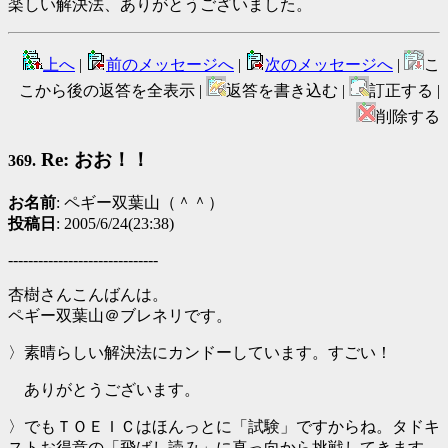
楽しい解決法、ありがとうございました。
上へ
|
前のメッセージへ
|
次のメッセージへ
|
こ
こから後の返答を全表示 |
返答を書き込む |
訂正する |
削除する
Re: おお！！
369.
お名前
: ペギー双葉山（＾＾）
投稿日
: 2005/6/24(23:38)
------------------------------
杏樹さんこんばんは。
ペギー双葉山＠ブレネリです。
〉素晴らしい解決法にカンドーしています。すごい！
ありがとうございます。
〉でもＴＯＥＩＣはほんっとに「試験」ですからね。タドキ
ストお得意の「飛ばし読み」に真っ向から挑戦してきます。