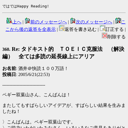
ではではHappy Reading!
上へ
|
前のメッセージへ
|
次のメッセージへ
|
こ
こから後の返答を全表示
|
返答を書き込む |
訂正する |
削除する
Re: タドキスト的 ＴＯＥＩＣ克服法 （解決
360.
編） 全ては多読の延長線上にアリア
お名前
: 酒井＠快読１００万語！
投稿日
: 2005/6/21(22:53)
------------------------------
ペギー双葉山さん、こんばんは！
またしてもすばらしいアイデアが、すばらしい結果を生みま
したね！
〉こんばんは。ペギー双葉山です。
〉ご協力いただいたみなさん、いろいろなご意見をありがと