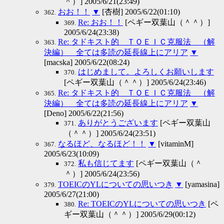
＾）] 2005/6/21(23:49)
おお！！
▼
[杏樹] 2005/6/22(01:10)
362.
Re: おお！！
[ペギー双葉山（＾＾）]
369.
2005/6/24(23:38)
Re: タドキスト的 ＴＯＥＩＣ克服法 （解
363.
決編） 全ては多読の延長線上にアリア
▼
[macska] 2005/6/22(08:24)
はじめまして。よろしくお願いします
370.
[ペギー双葉山（＾＾）] 2005/6/24(23:46)
Re: タドキスト的 ＴＯＥＩＣ克服法 （解
365.
決編） 全ては多読の延長線上にアリア
▼
[Deno] 2005/6/22(21:56)
ありがとうございます
[ペギー双葉山
371.
（＾＾）] 2005/6/24(23:51)
なるほど、なるほど！！
▼
[vitaminM]
367.
2005/6/23(10:09)
私も信じてます
[ペギー双葉山（＾
372.
＾）] 2005/6/24(23:56)
TOEICのYLについての思いつき
▼
[yamasina]
379.
2005/6/27(21:00)
Re: TOEICのYLについての思いつき
[ペ
380.
ギー双葉山（＾＾）] 2005/6/29(00:12)