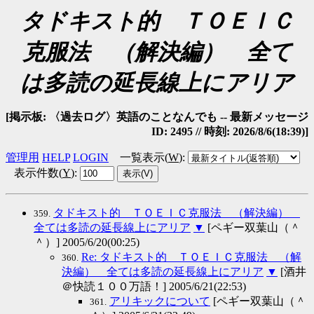
タドキスト的 ＴＯＥＩＣ
克服法 （解決編） 全て
は多読の延長線上にアリア
[掲示板: 〈過去ログ〉英語のことなんでも -- 最新メッセージ
ID: 2495 // 時刻: 2026/8/6(18:39)]
管理用
HELP
LOGIN
一覧表示(
W
)
:
表示件数(
Y
)
:
タドキスト的 ＴＯＥＩＣ克服法 （解決編）
359.
全ては多読の延長線上にアリア
▼
[ペギー双葉山（＾
＾）] 2005/6/20(00:25)
Re: タドキスト的 ＴＯＥＩＣ克服法 （解
360.
決編） 全ては多読の延長線上にアリア
▼
[酒井
＠快読１００万語！] 2005/6/21(22:53)
アリキックについて
[ペギー双葉山（＾
361.