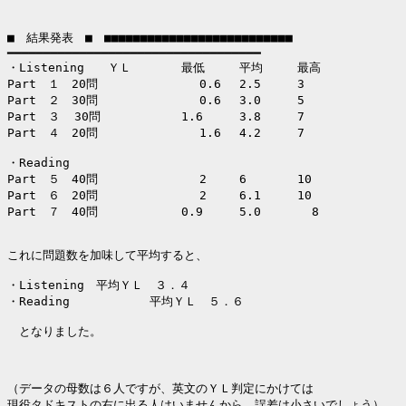
■　結果発表　■　■■■■■■■■■■■■■■■■■■■■■■■■■■

━━━━━━━━━━━━━━━━━━━━━━━━━━━━━━━━━━━

・Listening　　ＹＬ	最低	平均	最高

Part　１　20問              0.6	2.5 	3

Part　２　30問              0.6	3.0 	5

Part　３  30問       	1.6	3.8 	7

Part　４　20問              1.6	4.2	7

・Reading			

Part　５　40問              2	6	10

Part　６　20問              2	6.1 	10

Part　７　40問      	0.9	5.0       8

これに問題数を加味して平均すると、

・Listening　平均ＹＬ　３．４

・Reading	　  平均ＹＬ　５．６

　となりました。

（データの母数は６人ですが、英文のＹＬ判定にかけては

現役タドキストの右に出る人はいませんから、誤差は小さいでしょう）
