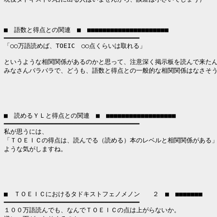
■　語数と得点との関連　■　■■■■■■■■■■■■■■■■■■■■■

━━━━━━━━━━━━━━━━━━━━━━━━━━━━━━━━━━━

「○○万語読めば、TOEIC　○○点くらいは取れる」

というような相関関係があるのかと思って、注意深く掲示板を読んで来たん
みなさんバラバラで、どうも、語数と得点との一般的な相関関係はなさそう
■　読めるＹＬと得点との関連　■　■■■■■■■■■■■■■■■■■■

━━━━━━━━━━━━━━━━━━━━━━━━━━━━━━━━━━━

私が思うには、

「ＴＯＥＩＣの得点は、読んでる（読める）本のレベルと相関関係がある」
ような気がしますね。

■　ＴＯＥＩＣにおけるタドキストフェノメノン　　２　■　■■■■■■■

━━━━━━━━━━━━━━━━━━━━━━━━━━━━━━━━━━━

１００万語読んでも、なんでＴＯＥＩＣの点は上がらないか。
