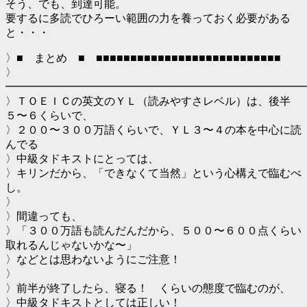
そう、でも、到達可能。
要するに多読でひろーい範囲の力を養っておく必要がある
と・・・
〉■ まとめ ■ ■■■■■■■■■■■■■■■■■■■■■■■■■■■
〉
━━━━━━━━━━━━━━━━━━━━━━━━━━━
〉ＴＯＥＩＣの英文のＹＬ（読みやすさレベル）は、後半
５〜６くらいで、
〉２００〜３００万語くらいで、ＹＬ３〜４の本を中心に読
んでる
〉中級タドキストにとっては、
〉キリンだから、「できなくて当然」という心構えで臨むべ
し。
〉
〉間違っても、
〉「３００万語も読んだんだから、５００〜６００点くらい
取れるんじゃないかな〜」
〉などとは思わないようにご注意！
〉
〉前半が終了したら、寝る！ くらいの態度で臨むのが、
〉中級タドキストとしては正しい！