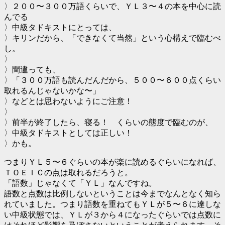
〉２００〜３００万語くらいで、ＹＬ３〜４の本を中心に読
んでる
〉中級タドキストにとっては、
〉キリンだから、「できなくて当然」という心構えで臨むべ
し。
〉
〉間違っても、
〉「３００万語も読んだんだから、５００〜６００点くらい
取れるんじゃないかな〜」
〉などとは思わないようにご注意！
〉
〉前半が終了したら、寝る！ くらいの態度で臨むのが、
〉中級タドキストとしては正しい！
〉かも。
つまりＹＬ５〜６ぐらいの本が楽に読めるぐらいになれば、
ＴＯＥＩＣの点は取れるだろうと。
「語数」じゃなくて「ＹＬ」なんですね。
語数と点数は比例しないということは今までなんとなく知ら
れていました。つまり語数を重ねてもＹＬが５〜６に達しな
い中級状態では、ＹＬが３から４になったぐらいでは点数に