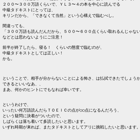
２００〜３００万語くらいで、ＹＬ３〜４の本を中心に読んでる

中級タドキストにとっては、

キリンだから、「できなくて当然」という心構えで臨むべし。　

間違っても、

「３００万語も読んだんだから、５００〜６００点くらい取れるんじゃない
などとは思わないようにご注意！　

前半が終了したら、寝る！　くらいの態度で臨むのが、

中級タドキストとしては正しい！

かも。

ということで、相手が分からないことによる怖さ、は払拭できたでしょうか
できるといいなあ、、

まあ、何かのヒントにでもなれば幸いです。

というわけで、

いったい何万語読んだらＴＯＥＩＣの点が○○点になるんだろう、

という疑問に決着がついたので、

しばらくは落ち着いて多読したいと思います。

いずれ時期が来れば、またタドキストとしてアリに挑戦したいと思います。