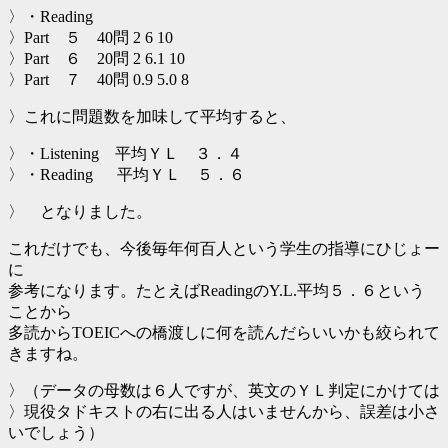
〉・Reading
〉Part ５ 40問 2 6 10
〉Part ６ 20問 2 6.1 10
〉Part ７ 40問 0.9 5.0 8
〉これに問題数を加味して平均すると、
〉・Listening 平均ＹＬ ３．４
〉・Reading 平均ＹＬ ５．６
〉 となりました。
これだけでも、今後毎年何百人という学生の指導にひじょー
に
参考になります。たとえばReadingのY.L.平均５．６という
ことから
多読からTOEICへの橋渡しに何を読んだらいいかも絞られて
きますね。
〉（データの母数は６人ですが、英文のＹＬ判定にかけては
〉現役タドキストの右に出る人はいませんから、誤差は小さ
いでしょう）