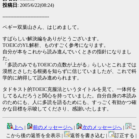
投稿日
: 2005/6/22(08:24)
------------------------------
ペギー双葉山さん、はじめまして。
すばらしい解決編をありがとうございます。
TOEICのYL解析、ものすごく参考になります。
自分が本をこれから読み進んでいくときの指針になりまし
た。
「多読のみでもTOEICの点数が上がる」らしいとこれまでは
漠然とさしたる根拠を知らずに信じていましたが、これで科
学的に納得して読み進められます。
タドキスト的TOEIC克服法というタイトルを見て、一体何を
してるんだろうと関心を持っていました。自分自身の本読み
のためにも、人に多読を語るためにも、すっごく有効かつ確
かな目標を示唆してくださり、感謝いたします。
上へ
|
前のメッセージへ
|
次のメッセージへ
|
こ
こから後の返答を全表示 |
返答を書き込む |
訂正する |