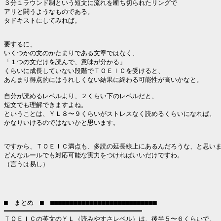
３分１ラウンド制という短文に流れを断ち切られたリングで

アリと闘うようなものである。

タドキストにしてみれば。

要するに、

いくつかの文のかたまりである文章ではなく、

「１つの文だけを読んで、意味が分かる」

くらいに成長していない段階でＴＯＥＩＣを受けると、

あんまり得点的にはうれしくない結果に終わる可能性が高いかなと。

自分が読めるレベルより、２くらい下のレベルだと、

短文でも理解できますよね。

ということは、ＹＬ８〜９くらいがストレスなく読めるくらいになれば、

かなりいけるのではないかと思います。

ですから、ＴＯＥＩＣ満点も、多読の延長線上にあるんだろうな、と思いま
どんなルールでも対応可能な実力をつければいいだけですわ。

（言うは易し）

■　まとめ　■　■■■■■■■■■■■■■■■■■■■■■■■■■■■

━━━━━━━━━━━━━━━━━━━━━━━━━━━━━━━━━━━

ＴＯＥＩＣの英文のＹＬ（読みやすさレベル）は、後半５〜６くらいで、
