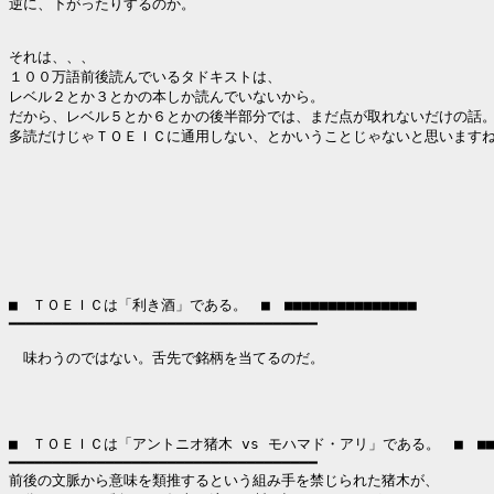
逆に、下がったりするのか。

それは、、、

１００万語前後読んでいるタドキストは、

レベル２とか３とかの本しか読んでいないから。

だから、レベル５とか６とかの後半部分では、まだ点が取れないだけの話。
多読だけじゃＴＯＥＩＣに通用しない、とかいうことじゃないと思いますね
■　ＴＯＥＩＣは「利き酒」である。　■　■■■■■■■■■■■■■■■

━━━━━━━━━━━━━━━━━━━━━━━━━━━━━━━━━━━

　味わうのではない。舌先で銘柄を当てるのだ。

■　ＴＯＥＩＣは「アントニオ猪木 vs モハマド・アリ」である。　■　■■
━━━━━━━━━━━━━━━━━━━━━━━━━━━━━━━━━━━

前後の文脈から意味を類推するという組み手を禁じられた猪木が、
