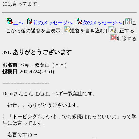
には言ってます.
上へ
|
前のメッセージへ
|
次のメッセージへ
|
こ
こから後の返答を全表示 |
返答を書き込む |
訂正する |
削除する
ありがとうございます
371.
お名前
: ペギー双葉山（＾＾）
投稿日
: 2005/6/24(23:51)
------------------------------
Denoさんこんばんは。ペギー双葉山です。
福音、、ありがとうございます。
〉「ドーピングもいいよ，でも多読はもっといいよ」って学
生には言ってます.
名言ですね〜