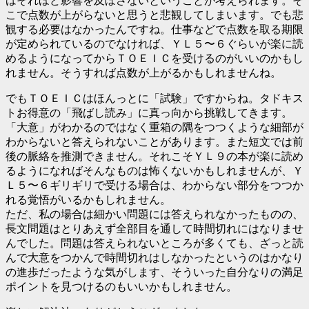
はそれほど影響を及ぼさないということが考えられます。そ
こで点数が上がらないと思うと悲観してしまいます。でも悲
観する必要はなかったんですね。仕事などで点数を取る期限
が定められているのでなければ、ＹＬ５〜６ぐらいが楽に読
めるようになってからＴＯＥＩＣを受けるのがいいのかもし
れません。そうすれば点数が上がるかもしれませんね。
でもＴＯＥＩＣはほんっとに「試験」ですからね。タドキス
トお得意の「飛ばし読み」に真っ向から挑戦してきます。
「大意」がわかるのではなく重箱の隅をつつくような細部が
わからないと答えられないことがあります。また短文では前
後の脈絡を推測できません。それこそＹＬ９の本が楽に読め
るようになればそんなものは怖くないかもしれませんが、Ｙ
Ｌ５〜６ギリギリで受ける場合は、わからない部分をつつか
れる覚悟がいるかもしれません。
ただ、私の場合は細かい問題には答えられなかったものの、
長文問題はとりあえず全部目を通して時間切れにはなりませ
んでした。問題は答えられないところが多くても、ざっと読
んで大意をつかんで時間切れはしなかったというのはかなり
の進歩だったような気がします、そういった自分なりの満足
ポイントを見つけるのもいいかもしれません。