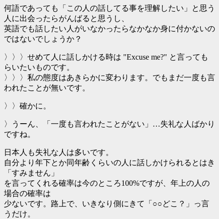
何語であっても「この人の話してる事を理解したい」と思う
人に出会ったらがんばると思うし、
英語でも話したい人がいなかったらなかなか身に付かないの
ではないでしょうか？
〉〉〉せめて人に話しかける時は "Excuse me?" と言っても
らいたいものです。
〉〉〉私の態度はあきらかに変わります。でもまだ一度も言
われたことが無いです。
〉〉確かに。
〉うーん、「一度も言われたことがない」…失礼な人ばかり
ですね。
日本人も失礼な人は多いです。
自分より年下とか同年齢くらいの人に話しかけられるとはき
「すみません」
を言ってくれる確率は今のところ100%ですが、年上の人の
場合の確率は
少ないです。路上で、いきなり側にきて「○○どこ？」っ言
うだけ。