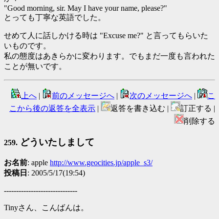
"Good morning, sir. May I have your name, please?"
とっても丁寧な英語でした。
せめて人に話しかける時は "Excuse me?" と言ってもらいた
いものです。
私の態度はあきらかに変わります。でもまだ一度も言われた
ことが無いです。
上へ
|
前のメッセージへ
|
次のメッセージへ
|
こ
こから後の返答を全表示
|
返答を書き込む |
訂正する |
削除する
どういたしまして
259.
お名前
: apple
http://www.geocities.jp/apple_s3/
投稿日
: 2005/5/17(19:54)
------------------------------
Tinyさん、こんばんは。