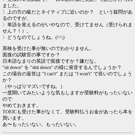
ました。
〉上の方の級だとネイティブに近いのか？ という疑問があ
るのですが、
〉単語を覚えるのがいやなので、受けてません（受けられま
せん？！）。
〉どうなのでしょうね。(^^;)
英検を受けた事が無いのでわかりません。
面接の試験官の事ですか？
日本語なまりの英語で面接ですか？嫌だな。
"sit down" を "shit down" の様に発音するんでしょうか？
この場合の返答は "I can't" または "I won't" で良いのでしょう
か？
（やっぱりマズいですね。）
一度聞いてみたいような気もしますが受験料がもったいない
ので
やめておきます。
TOEICも受けた事がなくて、受験料払うお金があったら本を
買います。
あ〜もったいない。もったいない。