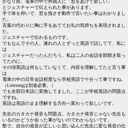
かなり前、電車の中で外国人に「窓をあけて欲しい」
とジェスチャーで伝えられた事があります。
手で体を仰いで、窓を指さす動作で言いたい事はわかりまし
た。
言葉の代わりに胸に手をあててお礼の気持ちを表現されまし
た。
ジェスチャーで伝わるものです。
でもなんでその人、連れの人とずっと英語で話してて、私に
は
ジェスチャーだったんだろう。私は二人の会話全部聴き取っ
てたのに。
その頃英語は何もしていなくて、内容を理解してたと言う事
は
電車の中の日常会話程度なら学校英語で十分って事ですね。
（Listeningは別途必要。）
でも全部日本語に変換してました。ここが学校英語の問題点
ですね。
英語は英語のまま理解する方向へ変わって欲しいです。
先生のカタカナ発音も問題点。カタカナ発音じゃない先生も
いるのかどうか会った事がないのでわからないです。
塾で、自分の発音が正しいと思い込んだ先生に変な発音の仕