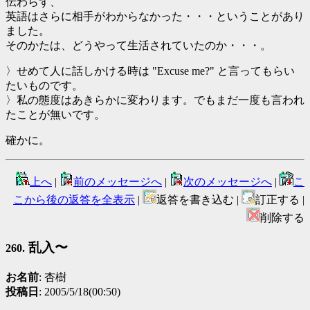
伝わらず、
英語はさらに相手がわからなかった・・・ということがあり
ました。
そのかたは、どうやって生活されていたのか・・・。
〉せめて人に話しかける時は "Excuse me?" と言ってもらい
たいものです。
〉私の態度はあきらかに変わります。でもまだ一度も言われ
たことが無いです。
確かに。
上へ
|
前のメッセージへ
|
次のメッセージへ
|
こ
こから後の返答を全表示
|
返答を書き込む |
訂正する |
削除する
乱入〜
260.
お名前
: 杏樹
投稿日
: 2005/5/18(00:50)