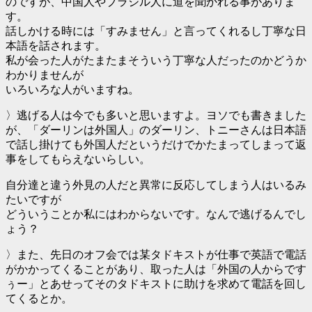
のですが、中国人やブラジル人に道を聞かれる事がありま
す。
話しかける時には「すみません」と言ってくれるし丁寧な日
本語を話されます。
私が会った人がたまたまそういう丁寧な人だったのかどうか
わかりませんが
いろいろな人がいますね。
〉逃げる人は今でも多いと思いますよ。ヨソでも書きました
が、「ダーリンは外国人」のダーリン、トニーさんは日本語
で話し掛けても外国人だというだけでかたまってしまって返
事をしてもらえないらしい。
自分達と違う外見の人だと異常に反応してしまう人はいるみ
たいですが
どういうことか私にはわからないです。なんで逃げるんでし
ょう？
〉また、先日のオフ会では某タドキストが仕事で英語で電話
がかかってくることがあり、取った人は「外国の人からです
ぅー」とあせってそのタドキストに助けを求めて電話を回し
てくるとか。