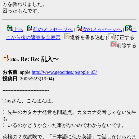
方を教わりました。
困ったもんです。
上へ
|
前のメッセージへ
|
次のメッセージへ
|
こ
こから後の返答を全表示
|
返答を書き込む |
訂正する |
削除する
Re: Re: 乱入〜
265.
お名前
: apple
http://www.geocities.jp/apple_s3/
投稿日
: 2005/5/23(19:04)
------------------------------
Tinyさん、こんばんは。
〉先生のカタカナ発音も問題点。カタカナ発音じゃない先生
も
〉いるのかどうか会った事がないのでわからないです。
英検の２次試験で、「日本語に似た英語」で話しかけられま