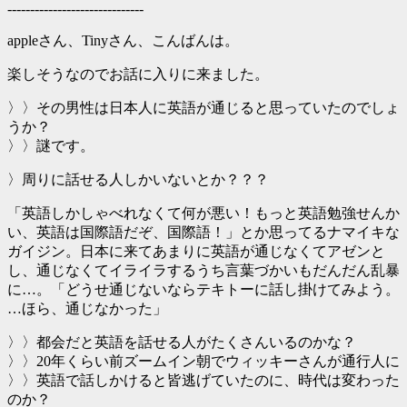
------------------------------
appleさん、Tinyさん、こんばんは。
楽しそうなのでお話に入りに来ました。
〉〉その男性は日本人に英語が通じると思っていたのでしょ
うか？
〉〉謎です。
〉周りに話せる人しかいないとか？？？
「英語しかしゃべれなくて何が悪い！もっと英語勉強せんか
い、英語は国際語だぞ、国際語！」とか思ってるナマイキな
ガイジン。日本に来てあまりに英語が通じなくてアゼンと
し、通じなくてイライラするうち言葉づかいもだんだん乱暴
に…。「どうせ通じないならテキトーに話し掛けてみよう。
…ほら、通じなかった」
〉〉都会だと英語を話せる人がたくさんいるのかな？
〉〉20年くらい前ズームイン朝でウィッキーさんが通行人に
〉〉英語で話しかけると皆逃げていたのに、時代は変わった
のか？