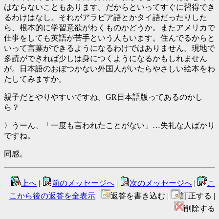
はならないこともあります。だからといってすぐに習得でき
るわけはなし。それがアラビア語とかタイ語だったりした
ら、根本的に学習意欲がわくものかどうか。またアメリカで
仕事をしても英語が苦手という人もいます。住んでるからと
いって言葉ができるようになるわけではありません。現地で
多読ができれば少しは身につくようになるかもしれません
が。日本語のおぼつかない外国人がいたらやさしい絵本をわ
たしてみますか。
親子だとやりやすいですね。GR日本語版ってあるのかし
ら？
〉うーん、「一度も言われたことがない」…失礼な人ばかり
ですね。
同感。
上へ
|
前のメッセージへ
|
次のメッセージへ
|
こ
こから後の返答を全表示
|
返答を書き込む |
訂正する |
削除する