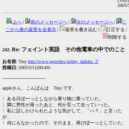
[Tiny]
2005/
上へ
|
前のメッセージへ
|
次のメッセージへ
|
こ
こから後の返答を全表示
|
返答を書き込む |
訂正する |
削除する
Re: フェイント英語 その他電車の中でのこと
242.
お名前
: Tiny
http://www.geocities.jp/tiny_tadoku_2/
投稿日
: 2005/5/11(00:49)
------------------------------
appleさん、こんばんは
Tiny
です。
〉ある日ぼーっとしながら乗り物に乗っていた。
〉隣に男性が座ったあと、何か言って去っていった。
〉私に話しかけられたような気がして、「ハ？」と言った
が、
〉何にもなかったので、そのまま、再びぼーっとしていた。