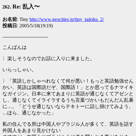
Re: 乱入〜
262.
お名前
: Tiny
http://www.geocities.jp/tiny_tadoku_2/
投稿日
: 2005/5/18(19:19)
------------------------------
こんばんは
〉楽しそうなのでお話に入りに来ました。
いらっしゃい。
〉「英語しかしゃべれなくて何が悪い！もっと英語勉強せん
かい、英語は国際語だぞ、国際語！」とか思ってるナマイキ
なガイジン。日本に来てあまりに英語が通じなくてアゼンと
し、通じなくてイライラするうち言葉づかいもだんだん乱暴
に…。「どうせ通じないならテキトーに話し掛けてみよう。
…ほら、通じなかった」
私の住んでる所は中国人やブラジル人が多くて、英語を話す
外国人をあまり見かけない