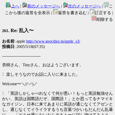
上へ
|
前のメッセージへ
|
次のメッセージへ
|
こ
こから後の返答を全表示 |
返答を書き込む |
訂正する |
削除する
Re: 乱入〜
261.
お名前
: apple
http://www.geocities.jp/apple_s3/
投稿日
: 2005/5/18(07:35)
------------------------------
杏樹さん、Tinyさん、おはようございます。
〉楽しそうなのでお話に入りに来ました。
Welcome〜＼(^-^)／
〉「英語しかしゃべれなくて何が悪い！もっと英語勉強せん
かい、英語は国際語だぞ、国際語！」とか思ってるナマイキ
なガイジン。日本に来てあまりに英語が通じなくてアゼンと
し、通じなくてイライラするうち言葉づかいもだんだん乱暴
に…。「どうせ通じないならテキトーに話し掛けてみよう。