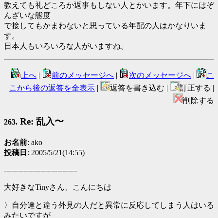
教えても礼どころか返事もしない人とかいます。年下にはぞ
んざいな態度
で接してもかまわないと思っている年配の人はかなりいま
す。
日本人もいろいろな人がいますね。
上へ
|
前のメッセージへ
|
次のメッセージへ
|
こ
こから後の返答を全表示
|
返答を書き込む |
訂正する |
削除する
Re: 乱入〜
263.
お名前
: ako
投稿日
: 2005/5/21(14:55)
------------------------------
大好きなTinyさん、こんにちは
〉自分達と違う外見の人だと異常に反応してしまう人はいる
みたいですが