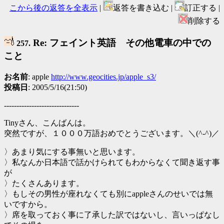
こから後の返答を全表示
|
返答を書き込む |
訂正する |
削除する
Re: フェイント英語 その他電車の中での
257.
こと
お名前
: apple
http://www.geocities.jp/apple_s3/
投稿日
: 2005/5/16(21:50)
------------------------------
Tinyさん、こんばんは。
突然ですが、１０００万語おめでとうございます。＼(^-^)／
〉あまり気にする事無いと思います。
〉私なんか日本語で話かけられてもわからなくて聞き返す事
が
〉たくさんあります。
〉もしその男性が座れなくても別にappleさんのせいでは無
いですから。
〉席を取っておく事に了承した訳ではないし、言いっぱなし