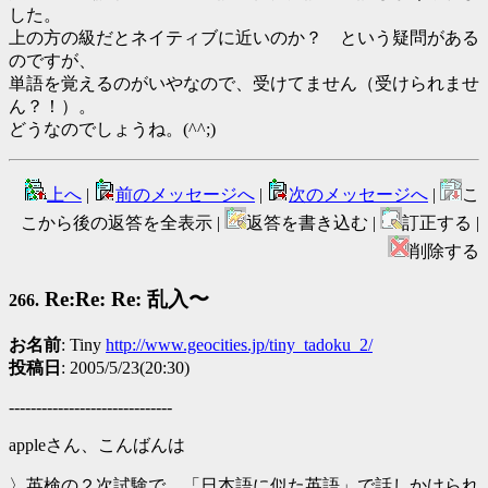
した。
上の方の級だとネイティブに近いのか？ という疑問がある
のですが、
単語を覚えるのがいやなので、受けてません（受けられませ
ん？！）。
どうなのでしょうね。(^^;)
上へ
|
前のメッセージへ
|
次のメッセージへ
|
こ
こから後の返答を全表示 |
返答を書き込む |
訂正する |
削除する
Re:Re: Re: 乱入〜
266.
お名前
: Tiny
http://www.geocities.jp/tiny_tadoku_2/
投稿日
: 2005/5/23(20:30)
------------------------------
appleさん、こんばんは
〉英検の２次試験で、「日本語に似た英語」で話しかけられ