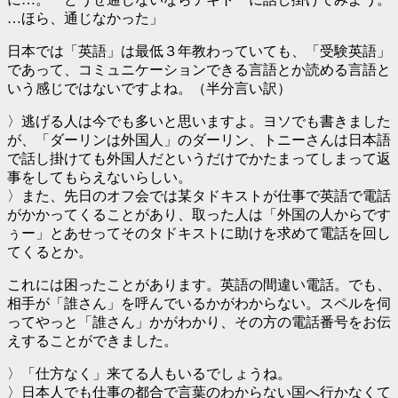
…ほら、通じなかった」
日本では「英語」は最低３年教わっていても、「受験英語」
であって、コミュニケーションできる言語とか読める言語と
いう感じではないですよね。（半分言い訳）
〉逃げる人は今でも多いと思いますよ。ヨソでも書きました
が、「ダーリンは外国人」のダーリン、トニーさんは日本語
で話し掛けても外国人だというだけでかたまってしまって返
事をしてもらえないらしい。
〉また、先日のオフ会では某タドキストが仕事で英語で電話
がかかってくることがあり、取った人は「外国の人からです
ぅー」とあせってそのタドキストに助けを求めて電話を回し
てくるとか。
これには困ったことがあります。英語の間違い電話。でも、
相手が「誰さん」を呼んでいるかがわからない。スペルを伺
ってやっと「誰さん」かがわかり、その方の電話番号をお伝
えすることができました。
〉「仕方なく」来てる人もいるでしょうね。
〉日本人でも仕事の都合で言葉のわからない国へ行かなくて