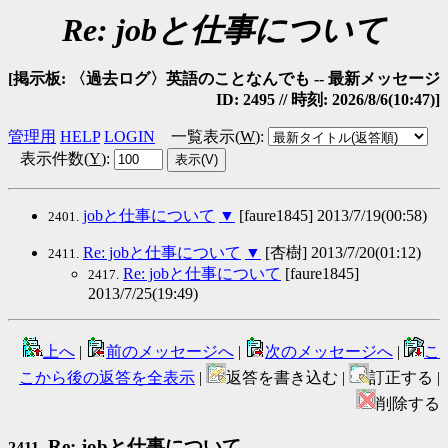
Re: jobと仕事について
[掲示板: 〈過去ログ〉英語のことなんでも -- 最新メッセージ
ID: 2495 // 時刻: 2026/8/6(10:47)]
管理用
HELP
LOGIN
一覧表示(
W
)
:
表示件数(
Y
)
:
jobと仕事について
▼
[faure1845] 2013/7/19(00:58)
2401.
Re: jobと仕事について
▼
[杏樹] 2013/7/20(01:12)
2411.
Re: jobと仕事について
[faure1845]
2417.
2013/7/25(19:49)
上へ
|
前のメッセージへ
|
次のメッセージへ
|
こ
こから後の返答を全表示
|
返答を書き込む |
訂正する |
削除する
Re: jobと仕事について
2411.