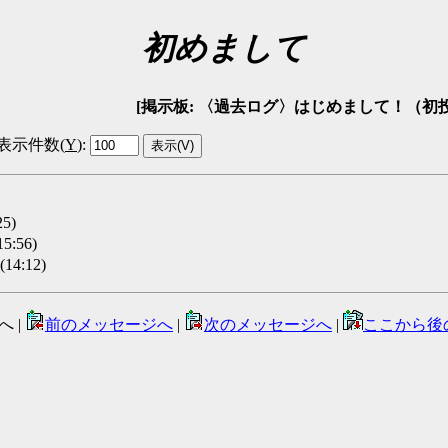
初めまして
[掲示板: 〈過去ログ〉はじめまして！（初投稿）掲示板 -
表示件数(
Y
)
:
25)
15:56)
(14:12)
へ |
前のメッセージへ
|
次のメッセージへ
|
ここから後