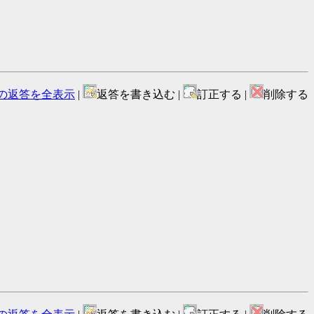
の返答を全表示
|
返答を書き込む |
訂正する |
削除する