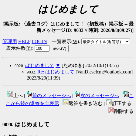
はじめまして
[掲示板: 〈過去ログ〉はじめまして！（初投稿）掲示板 -- 最
新メッセージID: 9033 // 時刻: 2026/8/8(09:27)]
管理用
HELP
LOGIN
一覧表示(
W
)
:
表示件数(
Y
)
:
はじめまして
▼
[ためゆき] 2022/10/1(13:55)
9020.
Re: はじめまして
[VanDieselcm@outlook.com]
9032.
2023/8/29(11:39)
上へ |
前のメッセージへ
|
次のメッセージへ
|
こ
こから後の返答を全表示
|
返答を書き込む |
訂正する |
削除する
はじめまして
9020.