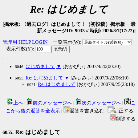
Re: はじめまして
[掲示板: 〈過去ログ〉はじめまして！（初投稿）掲示板 -- 最
新メッセージID: 9033 // 時刻: 2026/8/7(17:22)]
管理用
HELP
LOGIN
一覧表示(
W
)
:
表示件数(
Y
)
:
はじめまして
▼
[おかぴぃ] 2007/9/20(00:30)
6046.
Re: はじめまして
▼
[みぃみぃ] 2007/9/22(06:10)
6055.
Re: はじめまして
[おかぴぃ] 2007/9/25(23:18)
6071.
上へ
|
前のメッセージへ
|
次のメッセージへ
|
こ
こから後の返答を全表示
|
返答を書き込む |
訂正する |
削除する
Re: はじめまして
6055.