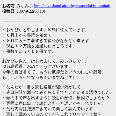
お名前
: みぃみぃ
http://nekoshand.air-nifty.com/tadokisutomimi/
投稿日
: 2007/9/22(06:10)
------------------------------
〉おかぴぃと申します。広島に住んでいます。
〉６月末から多読を始めて
〉８月に入って暑すぎて多読がなかなか進まず
〉現在１２万語を通過したところです。
〉冊数でいうと５８冊です。
おかぴぃさん、はじめまして。みぃみぃです。
12万語通過、おめでとうございます。
今年の夏は暑くて、もうお彼岸だというのにこの残暑。
もう、ふぅってなっちゃいますね（笑）
〉なんだか１冊を読む速度が遅い気がして
〉先日時計で測ってみたら１分でだいたい９０語位でした。
〉頭の中で声を出すように読むのが遅い原因でしょうか？
〉実際に声に出して読むともっと遅いかもしれません。
〉ただ内容は把握できていて楽しく読んでいます。
〉楽しく読めているのですからこれでＯＫですよね？