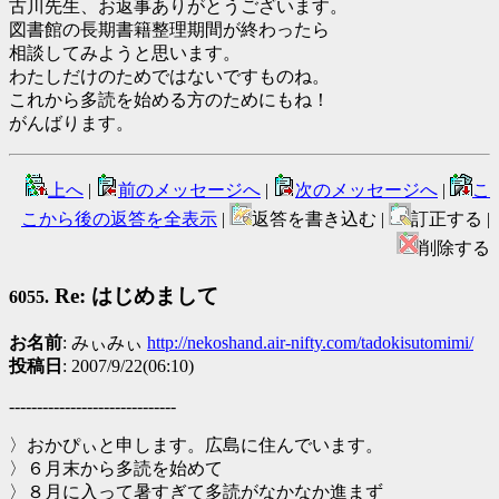
古川先生、お返事ありがとうございます。
図書館の長期書籍整理期間が終わったら
相談してみようと思います。
わたしだけのためではないですものね。
これから多読を始める方のためにもね！
がんばります。
上へ
|
前のメッセージへ
|
次のメッセージへ
|
こ
こから後の返答を全表示
|
返答を書き込む |
訂正する |
削除する
Re: はじめまして
6055.
お名前
: みぃみぃ
http://nekoshand.air-nifty.com/tadokisutomimi/
投稿日
: 2007/9/22(06:10)
------------------------------
〉おかぴぃと申します。広島に住んでいます。
〉６月末から多読を始めて
〉８月に入って暑すぎて多読がなかなか進まず