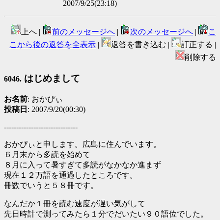
2007/9/25(23:18)
上へ |
前のメッセージへ
|
次のメッセージへ
|
こ
こから後の返答を全表示
|
返答を書き込む |
訂正する |
削除する
はじめまして
6046.
お名前
: おかぴぃ
投稿日
: 2007/9/20(00:30)
------------------------------
おかぴぃと申します。広島に住んでいます。
６月末から多読を始めて
８月に入って暑すぎて多読がなかなか進まず
現在１２万語を通過したところです。
冊数でいうと５８冊です。
なんだか１冊を読む速度が遅い気がして
先日時計で測ってみたら１分でだいたい９０語位でした。