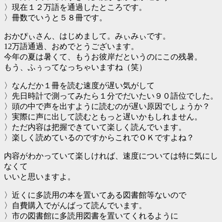
〉現在１２万語を通過したところです。
〉冊数でいうと５８冊です。
おかぴぃさん、はじめまして。みぃみぃです。
12万語通過、おめでとうございます。
今年の夏は暑くて、もうお彼岸だというのにこの残暑。
もう、ふぅってなっちゃいますね（笑）
〉なんだか１冊を読む速度が遅い気がして
〉先日時計で測ってみたら１分でだいたい９０語位でした。
〉頭の中で声を出すように読むのが遅い原因でしょうか？
〉実際に声に出して読むともっと遅いかもしれません。
〉ただ内容は把握できていて楽しく読んでいます。
〉楽しく読めているのですからこれでＯＫですよね？
内容がわかっていて楽しければ、速度については特に気にし
なくて
いいと思いますよ。
〉近くに多読用の本を置いてある図書館等ないので
〉自費購入でがんばって読んでいます。
〉市の図書館に多読用図書を置いてくれるように