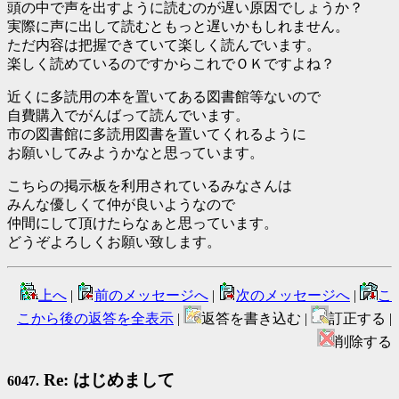
頭の中で声を出すように読むのが遅い原因でしょうか？
実際に声に出して読むともっと遅いかもしれません。
ただ内容は把握できていて楽しく読んでいます。
楽しく読めているのですからこれでＯＫですよね？
近くに多読用の本を置いてある図書館等ないので
自費購入でがんばって読んでいます。
市の図書館に多読用図書を置いてくれるように
お願いしてみようかなと思っています。
こちらの掲示板を利用されているみなさんは
みんな優しくて仲が良いようなので
仲間にして頂けたらなぁと思っています。
どうぞよろしくお願い致します。
上へ
|
前のメッセージへ
|
次のメッセージへ
|
こ
こから後の返答を全表示
|
返答を書き込む |
訂正する |
削除する
Re: はじめまして
6047.