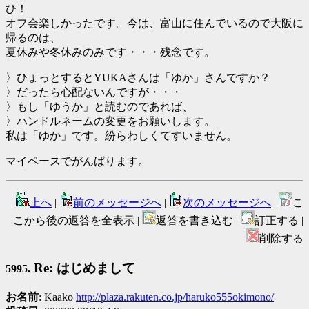
ひ！
オフ会楽しかったです。今は、富山に住んでいるので大阪に
帰るのは、
夏休みや冬休みのみです・・・残念です。
〉ひょっとするとYUKAさんは「ゆか」さんですか？
〉だったら心配ないんですが・・・
〉もし「ゆうか」と読むのであれば、
〉ハンドルネームの変更をお願いします。
私は「ゆか」です。紛らわしくてすいません。
マイペースでがんばります。
上へ
|
前のメッセージへ
|
次のメッセージへ
|
こ
こから後の返答を全表示 |
返答を書き込む |
訂正する |
削除する
Re: はじめまして
5995.
お名前
: Kaako
http://plaza.rakuten.co.jp/haruko555okimono/