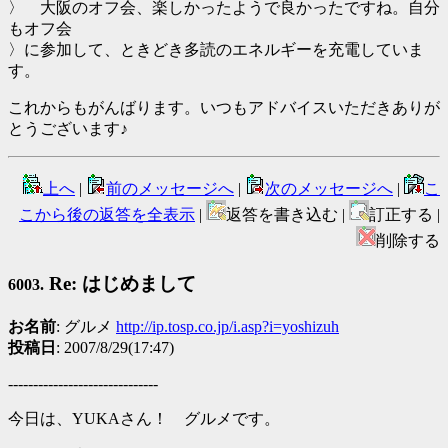
〉 大阪のオフ会、楽しかったようで良かったですね。自分
もオフ会
〉に参加して、ときどき多読のエネルギーを充電していま
す。
これからもがんばります。いつもアドバイスいただきありが
とうございます♪
上へ
|
前のメッセージへ
|
次のメッセージへ
|
こ
こから後の返答を全表示
|
返答を書き込む |
訂正する |
削除する
Re: はじめまして
6003.
お名前
: グルメ
http://ip.tosp.co.jp/i.asp?i=yoshizuh
投稿日
: 2007/8/29(17:47)
------------------------------
今日は、YUKAさん！ グルメです。