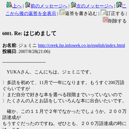
上へ
|
前のメッセージへ
|
次のメッセージへ
|
こ
こから後の返答を全表示
|
返答を書き込む |
訂正する |
削除する
Re: はじめまして
6001.
お名前
: ジェミニ
http://creek.hp.infoseek.co.jp/english/index.html
投稿日
: 2007/8/28(21:06)
------------------------------
YUKAさん、こんにちは。ジェミニです。
〉多読を初めて、11月で一年になります。もうすぐ200万語
ぐらいですが
〉まだ自分で好きな本を選べる段階までいっていないので
〉たくさんの人とお話をしていろんな本に出合いたいです。
確か、この１１月で２年でなかったでしょうか。２００万
語達成が
もうすぐだったのですね。ぜひとも、２００万語達成の時に