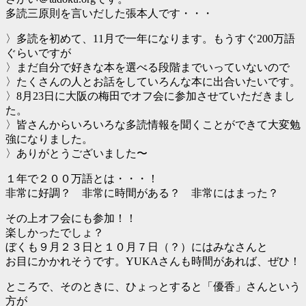
多読三原則を言いだした張本人です・・・
〉多読を初めて、11月で一年になります。もうすぐ200万語
ぐらいですが
〉まだ自分で好きな本を選べる段階までいっていないので
〉たくさんの人とお話をしていろんな本に出合いたいです。
〉8月23日に大阪の梅田でオフ会に参加させていただきまし
た。
〉皆さんからいろいろな多読情報を聞くことができて大変勉
強になりました。
〉ありがとうございました〜
１年で２００万語とは・・・！
非常に好調？ 非常に時間がある？ 非常にはまった？
その上オフ会にも参加！！
楽しかったでしょ？
ぼくも９月２３日と１０月７日（？）にはみなさんと
お目にかかれそうです。YUKAさんも時間があれば、ぜひ！
ところで、そのときに、ひょっとすると「優香」さんという
方が