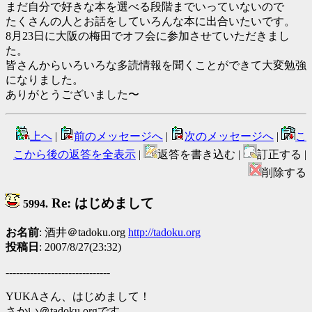
まだ自分で好きな本を選べる段階までいっていないので
たくさんの人とお話をしていろんな本に出合いたいです。
8月23日に大阪の梅田でオフ会に参加させていただきまし
た。
皆さんからいろいろな多読情報を聞くことができて大変勉強
になりました。
ありがとうございました〜
上へ
|
前のメッセージへ
|
次のメッセージへ
|
こ
こから後の返答を全表示
|
返答を書き込む |
訂正する |
削除する
Re: はじめまして
5994.
お名前
: 酒井＠tadoku.org
http://tadoku.org
投稿日
: 2007/8/27(23:32)
------------------------------
YUKAさん、はじめまして！
さかい＠tadoku.orgです。