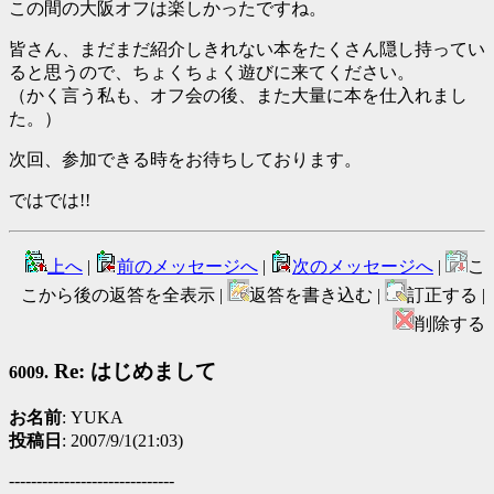
この間の大阪オフは楽しかったですね。
皆さん、まだまだ紹介しきれない本をたくさん隠し持ってい
ると思うので、ちょくちょく遊びに来てください。
（かく言う私も、オフ会の後、また大量に本を仕入れまし
た。）
次回、参加できる時をお待ちしております。
ではでは!!
上へ
|
前のメッセージへ
|
次のメッセージへ
|
こ
こから後の返答を全表示 |
返答を書き込む |
訂正する |
削除する
Re: はじめまして
6009.
お名前
: YUKA
投稿日
: 2007/9/1(21:03)
------------------------------