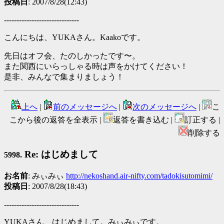
投稿日
: 2007/8/28(12:43)
------------------------------
こんにちは、YUKAさん。Kaakoです。
先日はオフ会、たのしかったです〜。
また関西にいらっしゃる時は声をかけてください！
是非、みんなで集まりましょう！
上へ
|
前のメッセージへ
|
次のメッセージへ
|
こ
こから後の返答を全表示 |
返答を書き込む |
訂正する |
削除する
Re: はじめまして
5998.
お名前
: みぃみぃ
http://nekoshand.air-nifty.com/tadokisutomimi/
投稿日
: 2007/8/28(18:43)
------------------------------
YUKAさん、はじめまして。みぃみぃです。