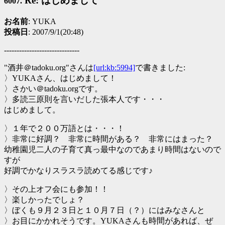
Re: はじめまして
6007.
お名前
: YUKA
投稿日
: 2007/9/1(20:48)
------------------------------
"酒井＠tadoku.org"さんは
[url:kb:5994]
で書きました:
〉YUKAさん、はじめまして！
〉さかい＠tadoku.orgです。
〉多読三原則を言いだした張本人です・・・
はじめまして。
〉１年で２００万語とは・・・！
〉非常に好調？ 非常に時間がある？ 非常にはまった？
幼稚園児二人の子育て真っ最中なのであまり時間はないので
すが
好調でかなりスラスラ読めてる感じです♪
〉その上オフ会にも参加！！
〉楽しかったでしょ？
〉ぼくも９月２３日と１０月７日（？）にはみなさんと
〉お目にかかれそうです。YUKAさんも時間があれば、ぜ