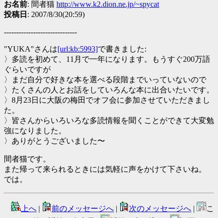
お名前
: 間者猫
http://www.k2.dion.ne.jp/~spycat
投稿日
: 2007/8/30(20:59)
------------------------------
"YUKA"さんは
[url:kb:5993]
で書きました:
〉多読を初めて、11月で一年になります。もうすぐ200万語
ぐらいですが
〉まだ自分で好きな本を選べる段階までいっていないので
〉たくさんの人とお話をしていろんな本に出合いたいです。
〉8月23日に大阪の梅田でオフ会に参加させていただきまし
た。
〉皆さんからいろいろな多読情報を聞くことができて大変勉
強になりました。
〉ありがとうございました〜
間者猫です。
また帰って来られるときには気軽に声をかけて下さいね。
では。
上へ
|
前のメッセージへ
|
次のメッセージへ
|
こ