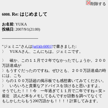
削除する
Re: はじめまして
6008.
お名前
: YUKA
投稿日
: 2007/9/1(21:00)
------------------------------
"ジェミニ"さんは
[url:kb:6001]
で書きました:
〉 YUKAさん、こんにちは。ジェミニです。
〉 確か、この１１月で２年でなかったでしょうか。２００
万語達成が
〉もうすぐだったのですね。ぜひとも、２００万語達成の時
には、こち
〉らの１００万語超の掲示板でも感想書いてみてください。
〉 いろいろと貴重なアドバイスを頂けると思いますよ。
そうでした！！！今 一年過ぎて１１月で二年ですね＜笑＞
最近 読んだ本をメモしてるんですが語数を調べてなくて
もしかしたらもう200万語かも！！！！計算してみます。