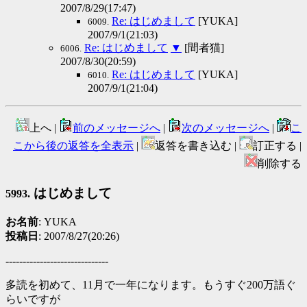
2007/8/29(17:47)
Re: はじめまして
[YUKA]
6009.
2007/9/1(21:03)
Re: はじめまして
▼
[間者猫]
6006.
2007/8/30(20:59)
Re: はじめまして
[YUKA]
6010.
2007/9/1(21:04)
上へ |
前のメッセージへ
|
次のメッセージへ
|
こ
こから後の返答を全表示
|
返答を書き込む |
訂正する |
削除する
はじめまして
5993.
お名前
: YUKA
投稿日
: 2007/8/27(20:26)
------------------------------
多読を初めて、11月で一年になります。もうすぐ200万語ぐ
らいですが