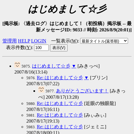
はじめまして☆彡
[掲示板: 〈過去ログ〉はじめまして！（初投稿）掲示板 -- 最
新メッセージID: 9033 // 時刻: 2026/8/9(20:01)]
管理用
HELP
LOGIN
一覧表示(
W
)
:
表示件数(
Y
)
:
はじめまして☆彡
▼
[みきっぺ]
5975.
2007/8/16(13:14)
Re: はじめまして☆彡
▼
[プリン]
5976.
2007/8/17(07:22)
ありがとうございます！
[みきっ
5977.
ぺ] 2007/8/17(13:28)
Re: はじめまして☆彡
[近眼の独眼龍]
5980.
2007/8/17(16:11)
Re: はじめまして☆彡
[みぃみぃ]
5981.
2007/8/17(19:13)
Re: はじめまして☆彡
[ジェミニ]
5983.
2007/8/18(00:11)