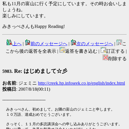
私も11月の富山に行く予定にしています。その時お会いしま
しょうね。
楽しみにしています。
みきっぺさんもHappy Reading!
上へ
|
前のメッセージへ
|
次のメッセージへ
|
こ
こから後の返答を全表示 |
返答を書き込む |
訂正する |
削除する
Re: はじめまして☆彡
5983.
お名前
: ジェミニ
http://creek.hp.infoseek.co.jp/english/index.html
投稿日
: 2007/8/18(00:11)
------------------------------
　みきっぺさん、初めまして。お隣の富山のジェミニと申します。

　１０万語、達成おめでとうございます。

　さっそく、１１月の多読講演会への申し込みありがとうございます。
