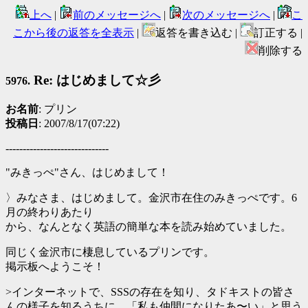
上へ
|
前のメッセージへ
|
次のメッセージへ
|
こ
こから後の返答を全表示
|
返答を書き込む |
訂正する |
削除する
Re: はじめまして☆彡
5976.
お名前
: プリン
投稿日
: 2007/8/17(07:22)
------------------------------
"みきっぺ"さん、はじめまして！
〉みなさま、はじめまして。金沢市在住のみきっぺです。6
月の終わりあたり
から、なんとなく英語の簡単な本を読み始めていました。
同じく金沢市に棲息しているプリンです。
掲示板へようこそ！
>インターネットで、SSSの存在を知り、タドキストの皆さ
んの様子を知るうちに、「私も仲間になりたあ〜い」と思う