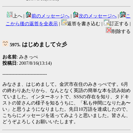
上へ |
前のメッセージへ
|
次のメッセージへ
|
こ
こから後の返答を全表示
|
返答を書き込む |
訂正する |
削除する
はじめまして☆彡
5975.
お名前
: みきっぺ
投稿日
: 2007/8/16(13:14)
------------------------------
みなさま、はじめまして。金沢市在住のみきっぺです。6月
の終わりあたりから、なんとなく英語の簡単な本を読み始め
ていました。インターネットで、SSSの存在を知り、タドキ
ストの皆さんの様子を知るうちに、「私も仲間になりたあ〜
い」と思うようになりました。先日10万語を達成したので、
こちらにメッセージを送ってみようと思いました。皆さん、
どうぞよろしくお願いいたします。