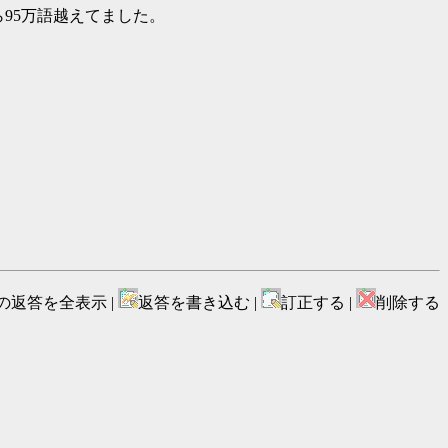
んでたら95万語越えてました。
の返答を全表示 |
返答を書き込む |
訂正する |
削除する