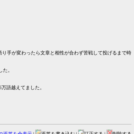
h, Plain and Tall)で語り手が変わったら文章と相性が合わず苦戦して投げるまで時
ました。
でたら95万語越えてました。
の返答を全表示
|
返答を書き込む |
訂正する |
削除する