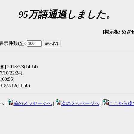
95万語通過しました。
[掲示板: めざせ10
表示件数(
Y
)
:
 2018/7/8(14:14)
/10(22:24)
(00:55)
8/7/12(11:50)
へ |
前のメッセージへ
|
次のメッセージへ
|
ここから後