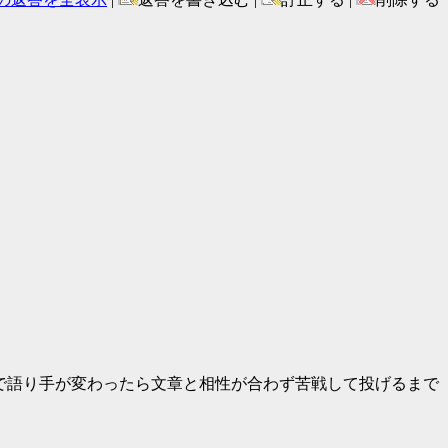
ah, Plain and Tall)で語り手が変わったら文章と相性が合わず苦戦して投げるまで