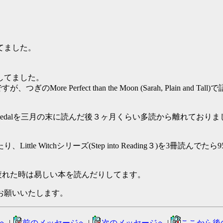
てました。
してました。
では順調だったのですが、つぎのMore Perfect than the Moon (Sara
e Gets a Medalを三月の末に読んだ後３ヶ月くらい多読から離れており
ittle Witchシリーズ(Step into Reading３)を3冊読ん
るとこですが、疲れた時は易しい本を読んだりしてます。
お願いいたします。
へ
|
前のメッセージへ
|
次のメッセージへ
|
ここから後