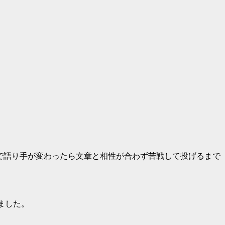
ah, Plain and Tall)で語り手が変わったら文章と相性が合わず苦戦して投げるまで
おりました。