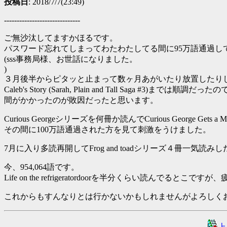
投稿日
: 2018/7/7(23:49)
------------------------------
ご無沙汰してますかほるです。
パスワード忘れてしまってわたわたしてる間に95万語通過し
(sss事務局様、お世話になりました。
)
３月後半からピタッと止まって数ヶ月あがいたり放置したり
Caleb's Story (Sarah, Plain and Tall Saga #3)ま
間がかかったのが敗因だったと思います。
Curious Georgeシリーズを何冊か読んでCurious Georg
その間に100万語通過された方を見て刺激をうけました。
7月に入り多読再開してFrog and toadシリーズ４冊一気読みしたり、L
今、954,064語です。
Life on the refrigeratordoorを半分くらい読んで
これからもすんなりとは行かないかもしれませんがよろしく
上