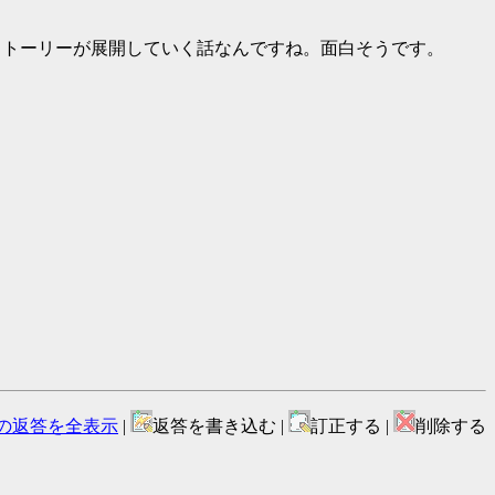
やり取りでストーリーが展開していく話なんですね。面白そうです。
の返答を全表示
|
返答を書き込む |
訂正する |
削除する