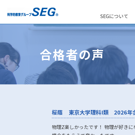
SEGについて
合格者の声
桜蔭
東京大学理科I類 2026年
物理Z楽しかったです！ 物理が好き