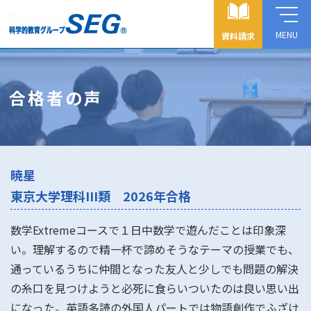
MENU
資料請求
合格者の声
暁星
東京大学理科III類 2026年合格
数学Extremeコースで１日中数学で遊んだことは印象深
い。理解するので精一杯で諦めそうなテーマの授業でも、
通っているうちに仲間となった友人と少しでも問題の解決
の糸口を見つけようと必死に食らいついたのは良い思い出
になった。英語多読の外国人パートでは物語創作でふざけ