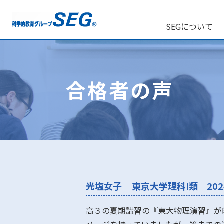
SEGについて
合格者の声
光塩女子
東京大学理科I類 20
高３の夏期講習の『東大物理演習』が