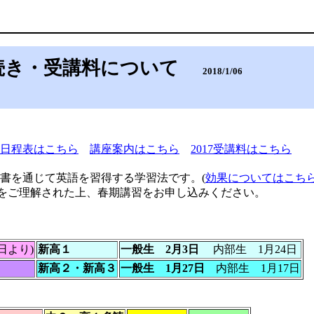
手続き・受講料について
2018/1/06
日程表はこちら
講座案内はこちら
2017受講料はこちら
書を通じて英語を習得する学習法です。(
効果についてはこち
内容をご理解された上、春期講習をお申し込みください。
日より)
新高１
一般生 2月3日
内部生 1月24日
新高２・
新高３
一般生 1月27日
内部生 1月17日