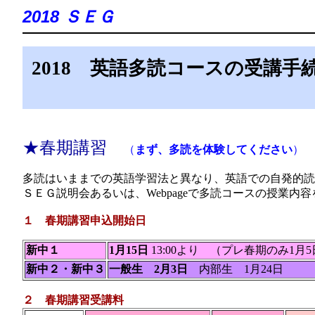
2018 ＳＥＧ
2018 英語多読コースの受講
★春期講習
（
まず、多読を体験してください
）
多読はいままでの英語学習法と異なり、英語での自発的読
ＳＥＧ説明会あるいは、Webpageで多読コースの授業
１ 春期講習申込開始日
新中１
1月15日
13:00より （プレ春期のみ1月5
新中２・新中３
一般生 2月3日
内部生 1月24日
２ 春期講習受講料