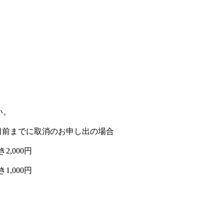
い。
日前までに取消のお申し出の場合
き
円
2,000
き
円
1,000