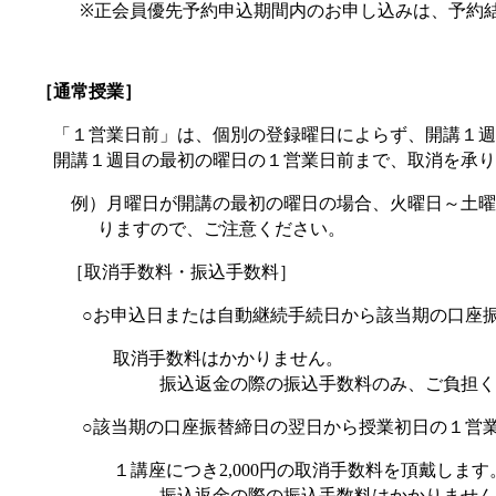
※正会員優先予約申込期間内のお申し込みは、予約結
［通常授
「１営業日前」は、個別の登録曜日によらず、開講１週
開講１週目の最初の曜日の１営業日前まで、取消を承り
例）月曜日が開講の最初の曜日の場合、火曜日～土曜日
りますので、ご注意ください。
［取消手数料・振込手数料］
○お申込日または自動継続手続日から該当期の口座
取消手数料はかかりません。
振込返金の際の振込手数料のみ、ご負担く
○該当期の口座振替締日の翌日から授業初日の１営
１講座につき
円の取消手数料を頂戴します
2,000
振込返金の際の振込手数料はかかりません