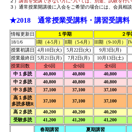
２）
講習を受講できない方については、別途、試験を行い
３）通常授業開講後に入会をご希望の場合には、会員相談
★2018 通常授業受講料・講習受講
情報更新日
１学期
２学
18/1/6
I期（4-5月）
II期（5-6月）
III期（9-10月）
I
授業初講日
4月10日(火)
5月22日(火)
9月3日(月)
授業最終日
5月21日(月)
7月2日(月)
10月13日(土)
授業回数
全6回
全6回
全6回
中１多読
40,800
40,800
40,800
中２多読
40,800
40,800
40,800
中３多読
37,100
37,100
37,100
高１多読
37,100
37,100
37,100
多読多聴R
高２多読
40,200
40,200
40,200
受験多読
41,200
41,200
41,200
春期講習
夏期講習