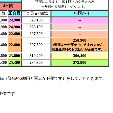
下記になります。
高１以上のクラスのみ
4日間
。
一年預かり制度もございます
一般
正会員
正会員支払総計
一年預かり
,900
24,900
329,100
--
,900
24,900
328,100
--
,400
22,400
297,500
--
258,900
,400
22,400
297,500
(春期は一年預かりに含まれません。
別途受講料のお支払いが必要です。）
,600
23,600
319,200
306,400
,300
25,300
284,300
272,900
録（登録料500円と写真が必要です）をしていただきます。
が必要です。