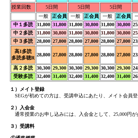
授業回数
5日間
5日間
5日間
一般
正会員
一般
正会員
一般
正会員
中１多読
31,800
31,800
31,800
30,800
31,800
30,800
25
中２多読
31,800
30,800
31,800
30,800
31,800
30,800
25
中３多読
28,800
27,800
28,800
27,800
28,800
27,800
23
高1多読
28,800
27,800
28,800
27,800
28,800
27,800
23
多読多聴R
高２多読
30,300
29,300
30,300
29,300
30,300
29,300
24
受験多読
32,400
31,400
32,400
31,400
32,400
31,400
26
１）メイト登録
SEGが初めての方は、受講申込にあたり、メイト会員登
２）入会金
通常授業のお申し込みには、入会金として、25,000円
３）受講料