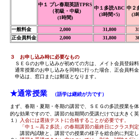
中１ プレ春期英語TPRS
中１多読ABC
中２
（初級・中級)
(3時間×5)
(3
(1時間)
一般料金
2,000
31,800
3
正会員料金
2,000
31,800
3
３ お申し込み時に必要なもの
ＳＥＧのお申し込みが初めての方は、メイト会員登録料500
通常授業のお申し込みを同時に行った場合、正会員料金
申込は、窓口または郵送となります。
★通常授業
（語学は継続が力です）
まず、春期・夏期・冬期の講習で、ＳＥＧの多読授業を体
的な効果ですので、講習の短期間の受講だけでは大きく
１）
入会には選抜テストに合格することが必要です。
「中１～高２多読」の春期講習の最終日にクラス判定
講習内試験と、講習での授業の様子を総合的に判定し