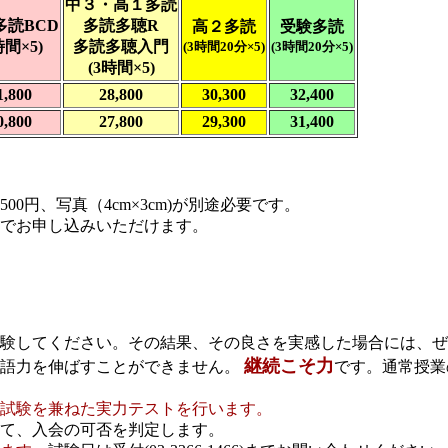
中３・高１多読
多読BCD
多読多聴R
高２多読
受験多読
時間×5)
多読多聴入門
(3時間20分×5)
(3時間20分×5)
(3時間×5)
1,800
28,800
30,300
32,400
0,800
27,800
29,300
31,400
円、写真（4cm×3cm)が別途必要です。
でお申し込みいただけます。
験してください。その結果、その良さを実感した場合には、ぜ
継続こそ力
英語力を伸ばすことができません。
です。通常授業
試験を兼ねた実力テストを行います。
て、入会の可否を判定します。