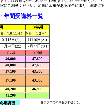
ます。
試験日は受付(03-3366-1466)までお問い合わせください
室にご相談ください。定員に余裕がある場合に限り、個別に対
料・年間受講料一覧
期
３学期
V期（10-11月）
V期（1-2月）
10月15日(月)
1月10日(木)
11月24日(土)
2月27日(水)
全6回
全7回
40,800
47,600
40,800
47,600
37,100
43,300
37,100
43,300
40,200
46,900
41,200
--
各クラスの年間受講料合計は
冬期講習