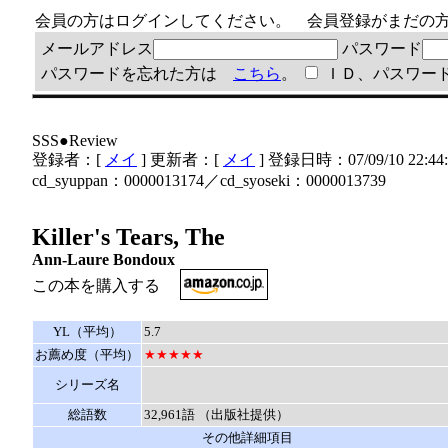
会員の方はログインしてください。 会員登録がまだ
メールアドレス
パスワード
パスワードを忘れた方は
こちら
。
ＩＤ、パスワー
SSS●Review
登録者：[
メイ
] 更新者：[
メイ
] 登録日時：07/09/10 22:44
cd_syuppan：0000013174／cd_syoseki：0000013739
Killer's Tears, The
Ann-Laure Bondoux
この本を購入する
YL（平均）
5.7
お薦め度（平均）
★★★★★
シリーズ名
総語数
32,961語 （出版社提供）
その他詳細項目