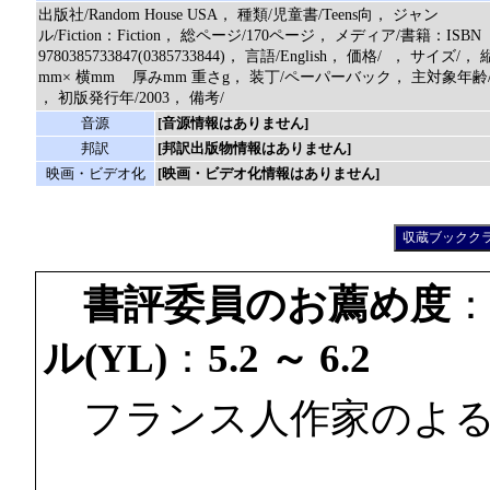
出版社/Random House USA， 種類/児童書/Teens向， ジャン
ル/Fiction：Fiction， 総ページ/170ページ， メディア/書籍：ISBN
9780385733847(0385733844)， 言語/English， 価格/ ， サイズ/， 
mm× 横mm 厚みmm 重さg， 装丁/ペーパーバック， 主対象年齢
， 初版発行年/2003， 備考/
音源
[音源情報はありません]
邦訳
[邦訳出版物情報はありません]
映画・ビデオ化
[映画・ビデオ化情報はありません]
書評委員のお薦め度
ル(YL)
：
5.2 ～ 6.2
フランス人作家のよる