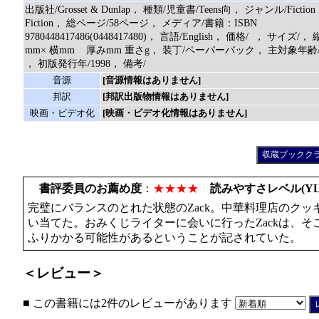
出版社/Grosset & Dunlap， 種類/児童書/Teens向， ジャンル/Fictio
Fiction， 総ページ/58ページ， メディア/書籍：ISBN
9780448417486(0448417480)， 言語/English， 価格/ ， サイズ/， 
mm× 横mm 厚みmm 重さg， 装丁/ペーパーバック， 主対象年齢
， 初版発行年/1998， 備考/
音源
[音源情報はありません]
邦訳
[邦訳出版物情報はありません]
映画・ビデオ化
[映画・ビデオ化情報はありません]
書評委員のお薦め度
：
★★★★
読みやすさレベル(YL
完璧にバランスのとれた状態のZack。中華料理店のク
い当てた。おみくじライターに会いに行ったZackは、そ
ふりかかる可能性があるということが記されていた。
＜レビュー＞
■ この書籍には2件のレビューがあります