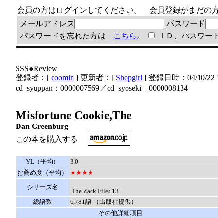
会員の方はログインしてください。 会員登録がまだ
メールアドレス
パスワード
パスワードを忘れた方は
こちら
。
ＩＤ、パスワー
SSS●Review
登録者：[
coomin
] 更新者：[
Shopgirl
] 登録日時：04/10/22 1
cd_syuppan：0000007569／cd_syoseki：0000008134
Misfortune Cookie,The
Dan Greenburg
この本を購入する
YL（平均）
3.0
お薦め度（平均）
★★★★
シリーズ名
The Zack Files 13
総語数
6,781語 （出版社提供）
その他詳細項目