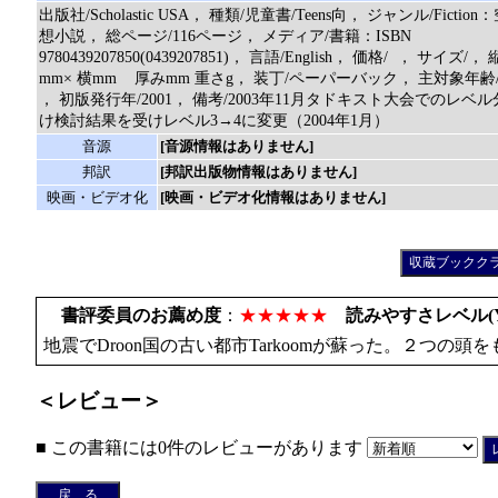
出版社/Scholastic USA， 種類/児童書/Teens向， ジャンル/Fiction
想小説， 総ページ/116ページ， メディア/書籍：ISBN
9780439207850(0439207851)， 言語/English， 価格/ ， サイズ/， 
mm× 横mm 厚みmm 重さg， 装丁/ペーパーバック， 主対象年齢
， 初版発行年/2001， 備考/2003年11月タドキスト大会でのレベル
け検討結果を受けレベル3→4に変更（2004年1月）
音源
[音源情報はありません]
邦訳
[邦訳出版物情報はありません]
映画・ビデオ化
[映画・ビデオ化情報はありません]
書評委員のお薦め度
：
★★★★★
読みやすさレベル(Y
地震でDroon国の古い都市Tarkoomが蘇った。２つ
＜レビュー＞
■ この書籍には0件のレビューがあります