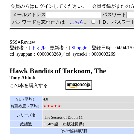
会員の方はログインしてください。 会員登録がまだ
メールアドレス
パスワード
パスワードを忘れた方は
こちら
。
ＩＤ、パスワー
SSS●Review
登録者：[
トオル
] 更新者：[
Shopgirl
] 登録日時：04/04/15 0
cd_syuppan：0000003269／cd_syoseki：0000003269
Hawk Bandits of Tarkoom, The
Tony Abbott
この本を購入する
YL（平均）
4.0
お薦め度（平均）
★★★★★
シリーズ名
The Secrets of Droon 11
総語数
11,469語 （出版社提供）
その他詳細項目