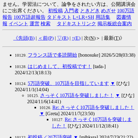
ません。学習法について、論争をされたい方は、公開講演会
にご出席ください。
初投稿
入門者
ときどき
めざせ
100万語
報告
100万語超報告
タドキスト
L+LR+SH
用語集
図書情
報
イベント
運営
検索
タドキストリンク
掲示板総合案内
《先頭(
B
)
|
＜前(
P
)
|
▽(
R
)
|
↑(
E
)
| 次(
N
)＞ | 最新(
T
)》
フランス語で多読開始
[bonosuke] 2026/5/28(03:38)
10129.
はじめまして、初投稿です！
[tada-]
10128.
2024/12/13(18:13)
5万語突破、10万語を目指しています
▼
[ひな]
10124.
2024/11/1(14:04)
さっそく10万語を突破しました！
▼
[ひな]
10125.
2024/11/6(14:41)
Re: さっそく10万語を突破しました！
10126.
▼
[Greta] 2024/11/7(23:50)
Re: さっそく10万語を突破しま
10127.
した！
[ひな] 2024/11/12(18:41)
初投稿／20万語突破
▼
[mlhksra] 2024/7/23(21:22)
10122.