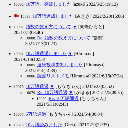
10万語、突破しました
[azuki] 2022/5/25(19:12)
10092.
10万語達成しました
[みきき] 2022/2/20(15:06)
10089.
語数の数え方について
▼
[東條ひろと]
10087.
2021/7/5(08:40)
Re: 語数の数え方について
[杏樹]
10088.
2021/7/13(01:23)
10万語通過しました
▼
[Hiromasa]
10081.
2021/6/14(10:53)
連続投稿失礼しました
[Hiromasa]
10085.
2021/6/14(14:39)
読書リストメモ
[Hiromasa] 2021/6/15(07:24)
10086.
10万語通過
▼
[もうちゃん] 2021/5/23(02:52)
10078.
Re: 10万語通過
▼
[かほる] 2021/5/25(09:35)
10079.
Re: 10万語通過
[もうちゃん]
10080.
2021/5/31(02:43)
5万語通過
[もうちゃん] 2021/5/4(00:04)
10077.
10万語読みました
[Greta] 2021/1/20(22:35)
10076.