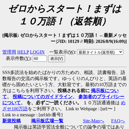
ゼロからスタート！まずは
１０万語！（返答順）
[掲示板: ゼロからスタート！まずは１０万語！ -- 最新メッセ
ージID: 10129 // 時刻: 2026/8/9(16:09)]
管理用
HELP
LOGIN
一覧表示(
W
)
:
表示件数(
Y
)
:
SSS多読法を始めたばかりの方ための、相談、読書報告、語
数報告の交流の掲示板です。ゆっくりのんびりと、英語の基
礎から固めたいという方、大歓迎です。最初の10万語までの
方はこちらを利用下さい。
投稿される前に
掲示板につい
て
、
投稿についてのガイドライン
、
参加者のプライバシー
について
、 を、必ずご一読ください。
１０万語通過後は
め
ざせ100万語
をご利用下さい。 Link to Webpage : [url:〜 ]
Link to a message : [url:kb:番号]
新規投稿
掲示板広場一覧
Site-Mapへ
FAQへ
掲示板は英語学習法全般についての論争の場ではあり