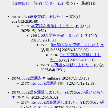
《先頭(
B
)
|
＜前(
P
)
|
▽(
R
)
|
↑(
E
)
| 次(
N
)＞ | 最新(
T
)》
20万語を突破しました！
▼
[ひな]
25678.
2024/12/2(20:48)
40万語を突破しました！
▼
[ひな]
25679.
2025/1/5(19:52)
50万語を突破しました！
▼
[ひな]
25680.
2025/3/28(18:21)
Re: 50万語を突破しました！
▼
25681.
[古川＠SSS] 2025/4/10(08:00)
Re: 50万語を突破しまし
25682.
た！
[ひな] 2025/8/4(13:21)
70万語を突破しました！
[ひな]
25683.
2025/8/4(13:31)
30万語通過
▼
[mlhksra] 2024/7/28(20:13)
25676.
Re: 30万語通過
[古川] 2024/8/12(12:39)
25677.
80万語を通過しました。YLの進みが遅いかも？
25673.
▼
[あきら] 2023/12/5(16:32)
Re: 80万語を通過しました。YLの進みが遅
25674.
いかも？
▼
[Greta] 2023/12/5(20:35)