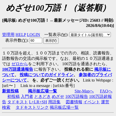
めざせ100万語！（返答順）
[掲示板: めざせ100万語！ -- 最新メッセージID: 25683 // 時刻:
2026/8/6(10:04)]
管理用
HELP
LOGIN
一覧表示(
W
)
:
表示件数(
Y
)
:
１０万語を超え、１００万語までの方の、相談、読書報告、
語数報告の交流の掲示板です。なお、最初の１０万語通過ま
では
ゼロから
をご利用下さい。 100万語を通過されたら、
100万語通過報告
に報告下さい。
投稿される前に
掲示板に
ついて
、
投稿についてのガイドライン
、
参加者のプライバ
シーについて
、 を、必ずご一読ください。
Link to Webpage :
[url:〜 ] Link to a message : [url:kb:番号]
新規投稿
掲示板広場一覧
Site-Mapへ
FAQへ
初投稿
入門者
ときどき
めざせ
100万語報告
100万語超報
告
タドキスト
L+LR+SH
用語集
図書情報
イベント
運営
検索
タドキストリンク
掲示板広場一覧