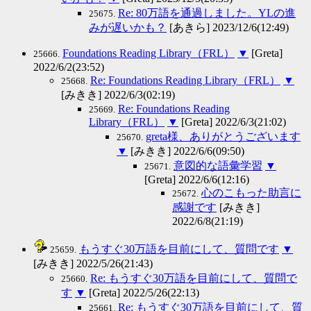
Re: 80万語を通過しました。YLの進
25675.
みが遅いかも？
[あきら] 2023/12/6(12:49)
Foundations Reading Library（FRL）
▼
[Greta]
25666.
2022/6/2(23:52)
Re: Foundations Reading Library（FRL）
▼
25668.
[みきき] 2022/6/3(02:19)
Re: Foundations Reading
25669.
Library（FRL）
▼
[Greta] 2022/6/3(21:02)
greta様、ありがとうございます
25670.
▼
[みきき] 2022/6/6(09:50)
意図的な語彙学習
▼
25671.
[Greta] 2022/6/6(12:16)
心のこもった助言に
25672.
感謝です
[みきき]
2022/6/8(21:19)
もうすぐ30万語を目前にして、質問です
▼
25659.
[みきき] 2022/5/26(21:43)
Re: もうすぐ30万語を目前にして、質問で
25660.
す
▼
[Greta] 2022/5/26(22:13)
Re: もうすぐ30万語を目前にして、質
25661.