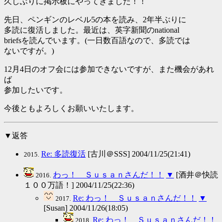
久しぶりに掲示板にやってきました！！
先日、ペンギンのレベル5の本を読み、2年半ぶりに
多読に復活しました。最近は、英字新聞のnational
briefsを読んでいます。(一日数百語なので、多読では
ないですが。)
12月4日のオフ会には参加できないですが、また機会があれ
ば
参加したいです。
今後ともよろしくお願いいたします。
▼返答
Re: 多読復活
[古川＠SSS] 2004/11/25(21:41)
2015.
わっ！ Ｓｕｓａｎさんだ！！
▼
[酒井＠快読
2016.
１００万語！] 2004/11/25(22:36)
Re: わっ！ Ｓｕｓａｎさんだ！！
▼
2017.
[Susan] 2004/11/26(18:05)
Re: わっ！ Ｓｕｓａｎさんだ！！
2018.