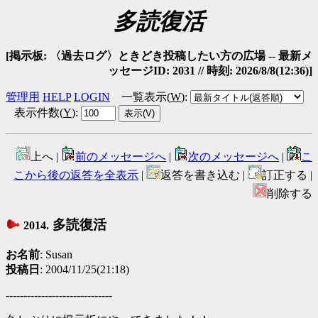
多読復活
[掲示板: 〈過去ログ〉ときどき投稿したい方の広場 -- 最新メ
ッセージID: 2031 // 時刻: 2026/8/8(12:36)]
管理用
HELP
LOGIN
一覧表示(
W
)
:
表示件数(
Y
)
:
上へ |
前のメッセージへ
|
次のメッセージへ
|
こ
こから後の返答を全表示
|
返答を書き込む |
訂正する |
削除する
多読復活
2014.
お名前
: Susan
投稿日
: 2004/11/25(21:18)
------------------------------