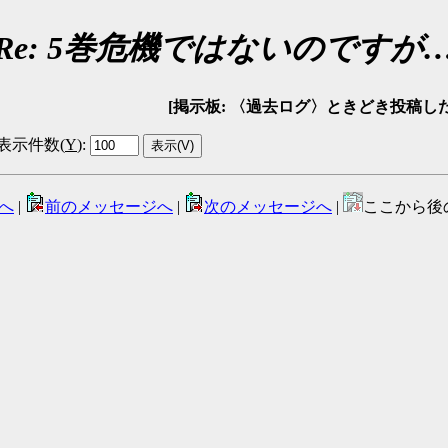
Re: 5巻危機ではないのですが
[掲示板: 〈過去ログ〉ときどき投稿したい方の広場 
表示件数(
Y
)
:
へ
|
前のメッセージへ
|
次のメッセージへ
|
ここから後