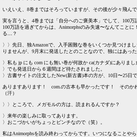
いえいえ、8巻まではそろっていますが、その後が少々飛ん
実を言うと、4巻までは「自分へのご褒美本」でして、100
100万語を過ぎてからは、Animorphsのみ失速〜なんてこ
る…？
〉〉先日、独Amazonで、入手困難な巻をいくつか見つけまし
りませんが、9月末に発送したとのことなので、独にはあっ
〉私も jp にも com にも無い巻が何故か ca(カナダ)にありま
〉でも発送日から６週間ほど待たされました。
〉古書サイトの注文したNew(新古書)本の方が、10日〜25
ありますあります！ com.の古本も早かったです！ そのかわり、
（汗）
〉〉ところで、メガモルの方は、読まれるんですか？
〉来年の楽しみに取ってあります。
〉おこづかいがちょっとピンチなので（笑）。
私はAnimorphsを読み終わってからです。いつになることや