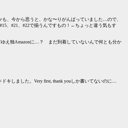
しかも、今から思うと、かな〜りがんばっていました…ので、
15、#21、#22で揃うんですもの！←ちょっと違う気もす
何ゆえ独Amazonに…？ まだ到着していないんで何とも分か
Very first, thank youしか書いてないのに…