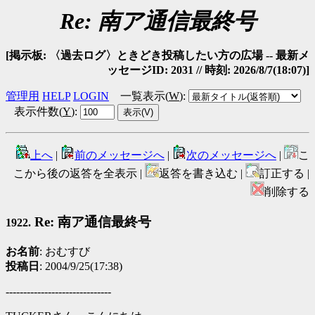
Re: 南ア通信最終号
[掲示板: 〈過去ログ〉ときどき投稿したい方の広場 -- 最新メ
ッセージID: 2031 // 時刻: 2026/8/7(18:07)]
管理用
HELP
LOGIN
一覧表示(
W
)
:
表示件数(
Y
)
:
上へ
|
前のメッセージへ
|
次のメッセージへ
|
こ
こから後の返答を全表示 |
返答を書き込む |
訂正する |
削除する
Re: 南ア通信最終号
1922.
お名前
: おむすび
投稿日
: 2004/9/25(17:38)
------------------------------