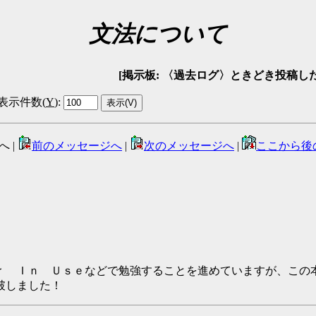
文法について
[掲示板: 〈過去ログ〉ときどき投稿したい方の広場 
表示件数(
Y
)
:
へ |
前のメッセージへ
|
次のメッセージへ
|
ここから後
ｒ Ｉｎ Ｕｓｅなどで勉強することを進めていますが、この
破しました！