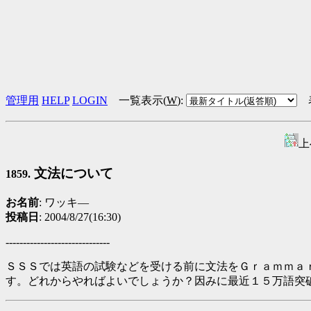
管理用
HELP
LOGIN
一覧表示(
W
)
:
上
文法について
1859.
お名前
: ワッキ—
投稿日
: 2004/8/27(16:30)
------------------------------
ＳＳＳでは英語の試験などを受ける前に文法をＧｒａｍｍａ
す。どれからやればよいでしょうか？因みに最近１５万語突