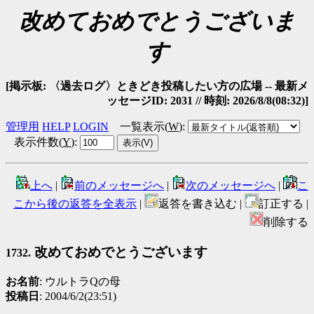
改めておめでとうございま
す
[掲示板: 〈過去ログ〉ときどき投稿したい方の広場 -- 最新メ
ッセージID: 2031 // 時刻: 2026/8/8(08:32)]
管理用
HELP
LOGIN
一覧表示(
W
)
:
表示件数(
Y
)
:
上へ
|
前のメッセージへ
|
次のメッセージへ
|
こ
こから後の返答を全表示
|
返答を書き込む |
訂正する |
削除する
改めておめでとうございます
1732.
お名前
: ウルトラQの母
投稿日
: 2004/6/2(23:51)