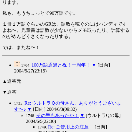
ります。
私も、もうちょっとで90万語です。
１冊１万語ぐらいのGRは、語数を稼ぐのにはハンディです
よね〜。児童書は語数が少ないからメモ取ったり、計算する
のがめんどくさくなったりする。
では、またね〜！
100万語通過と祝！一周年！
▼
[日向]
1704.
2004/5/27(23:15)
▲返答元
▼返答
Re: ウルトラＱの母さん、ありがとうございま
1735.
す〜♪
▼
[日向] 2004/6/3(09:32)
その手もあったか！
▼
[ウルトラQの母]
1748.
2004/6/5(22:30)
Re: ご使用上の注意！
[日向]
1749.