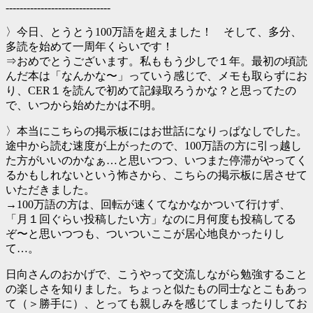
------------------------------
〉今日、とうとう100万語を超えました！ そして、多分、
多読を始めて一周年くらいです！
⇒おめでとうございます。私ももう少しで１年。最初の頃読
んだ本は「なんかな〜」っていう感じで、メモも取らずにお
り、CER１を読んで初めて記録取ろうかな？と思ってたの
で、いつから始めたかは不明。
〉本当にこちらの掲示板にはお世話になりっぱなしでした。
途中から読む速度が上がったので、100万語の方に引っ越し
た方がいいのかなぁ…と思いつつ、いつまた停滞がやってく
るかもしれないという怖さから、こちらの掲示板に居させて
いただきました。
→100万語の方は、回転が速くてなかなかついて行けず、
「月１回ぐらい投稿したい方」なのに月何度も投稿してる
ぞ〜と思いつつも、ついついここが居心地良かったりし
て…。
日向さんのおかげで、こうやって交流しながら勉強すること
の楽しさを知りました。ちょっと似たもの同士なとこもあっ
て（＞勝手に）、とっても親しみを感じてしまったりしてお