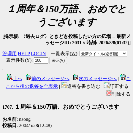
１周年＆150万語、おめでと
うございます
[掲示板: 〈過去ログ〉ときどき投稿したい方の広場 -- 最新メ
ッセージID: 2031 // 時刻: 2026/8/8(01:32)]
管理用
HELP
LOGIN
一覧表示(
W
)
:
表示件数(
Y
)
:
上へ
|
前のメッセージへ
|
次のメッセージへ
|
こ
こから後の返答を全表示
|
返答を書き込む |
訂正する |
削除する
１周年＆150万語、おめでとうございます
1707.
お名前
: naong
投稿日
: 2004/5/28(12:48)