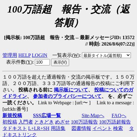
100万語超 報告・交流（返
答順）
[掲示板: 100万語超 報告・交流 -- 最新メッセージID: 13572
// 時刻: 2026/8/6(07:22)]
管理用
HELP
LOGIN
一覧表示(
W
)
:
表示件数(
Y
)
:
１００万語を超えた通過報告・交流の掲示板です。１５０万
語、２００万語、３３３万語等の通過報告の投稿にご利用下
さい。
投稿される前に
掲示板について
、
投稿についてのガ
イドライン
、
参加者のプライバシーについて
、 を、必ずご
一読ください。
Link to Webpage : [url:〜 ] Link to a message :
[url:kb:番号]
新規投稿
SSS広場一覧
Site-Mapへ
FAQへ
初投稿
入門者
ときどき
めざせ
100万語報告
100万語超報告
タドキスト
L+LR+SH
用語集
図書情報
イベント
検索
タ
ドキストリンク