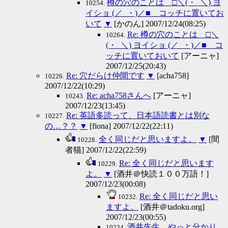
樽の穴のことは □＼(・_＼) ヨ
10254.
イショ (／_・)／■ コッチに置いてお
いて
▼
[かのん] 2007/12/24(08:25)
Re: 樽の穴のことは □＼
10264.
(・_＼) ヨイショ (／_・)／■ コ
ッチに置いておいて
[アーニャ]
2007/12/25(20:43)
Re: 穴だらけ仲間です
▼
[acha758]
10226.
2007/12/22(10:29)
Re: acha758さんへ
[アーニャ]
10243.
2007/12/23(13:45)
Re: 英語多読って、日本語読書とは別な
10227.
の…？？
▼
[fiona] 2007/12/22(22:11)
全く同じだと思いますよ。
▼
[間
10228.
者猫] 2007/12/22(22:59)
Re: 全く同じだと思います
10229.
よ。
▼
[酒井＠快読１００万語！]
2007/12/23(00:08)
Re: 全く同じだと思い
10232.
ますよ。
[酒井＠tadoku.org]
2007/12/23(00:55)
酒井先生、やっと分かり
10234.