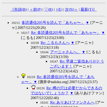
《先頭(
B
)
|
＜前(
P
)
|
▽(
R
)
|
↑(
E
)
|
次(
N
)＞
|
最新(
T
)》
多読通信205号を読んで「あちゃ〜」
▼
[アーニ
10212.
ャ] 2007/12/21(20:26)
Re: 多読通信205号を読んで「あちゃ〜」
▼
10217.
[こるも] 2007/12/21(23:00)
Re: こるもさんへ
▼
[アーニャ]
10239.
2007/12/23(13:18)
アーニャさんへ。
▼
[こるも]
10244.
2007/12/23(13:59)
Re: 早速ご返信ありがとう
10247.
ございます！
[アーニャ]
2007/12/23(14:42)
Re: 多読通信205号を読んで「あち
10219.
ゃ〜」
▼
[酒井＠tadoku.org] 2007/12/21(23:37)
Re: 樽の穴は必要だからできるの
10220.
ではないでしょうか？
▼
[ありあけファン]
2007/12/22(02:46)
Re: ありあけファンさんへ
[アー
10241.