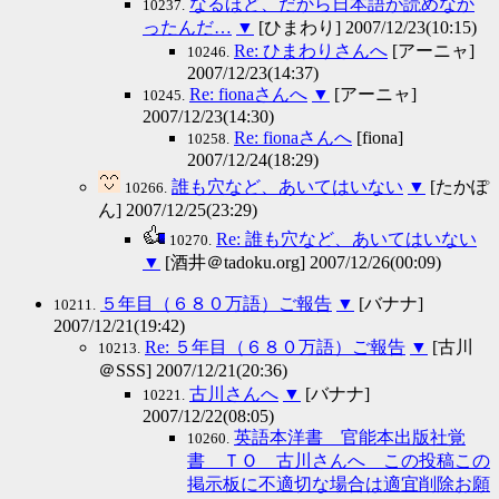
なるほど、だから日本語が読めなか
10237.
ったんだ…
▼
[ひまわり] 2007/12/23(10:15)
Re: ひまわりさんへ
[アーニャ]
10246.
2007/12/23(14:37)
Re: fionaさんへ
▼
[アーニャ]
10245.
2007/12/23(14:30)
Re: fionaさんへ
[fiona]
10258.
2007/12/24(18:29)
誰も穴など、あいてはいない
▼
[たかぽ
10266.
ん] 2007/12/25(23:29)
Re: 誰も穴など、あいてはいない
10270.
▼
[酒井＠tadoku.org] 2007/12/26(00:09)
５年目（６８０万語）ご報告
▼
[バナナ]
10211.
2007/12/21(19:42)
Re: ５年目（６８０万語）ご報告
▼
[古川
10213.
＠SSS] 2007/12/21(20:36)
古川さんへ
▼
[バナナ]
10221.
2007/12/22(08:05)
英語本洋書 官能本出版社覚
10260.
書 ＴＯ 古川さんへ この投稿この
掲示板に不適切な場合は適宜削除お願