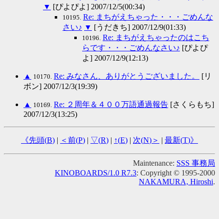
▼
[ぴよぴよ] 2007/12/5(00:34)
Re: まちがえちゃった・・・ごめんな
10195.
さい♪
▼
[うだきち] 2007/12/9(01:33)
Re: まちがえちゃったのはこち
10196.
らです・・・ごめんなさい♪
[ぴよぴ
よ] 2007/12/9(12:13)
▲
Re: みなさん、ありがとうございました。
[リ
10170.
ボン] 2007/12/3(19:39)
▲
Re: ２周年＆４００万語通過報告
[さくらもち]
10169.
2007/12/3(13:25)
《先頭(
B
)
|
＜前(
P
)
|
▽(
R
)
|
↑(
E
)
|
次(
N
)＞
|
最新(
T
)》
Maintenance:
SSS 事務局
KINOBOARDS/1.0 R7.3
: Copyright © 1995-2000
NAKAMURA, Hiroshi
.