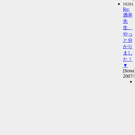
10261.
Re:
酒井
先
生、
やっ
と分
かり
まし
た！
▼
[fiona
2007/