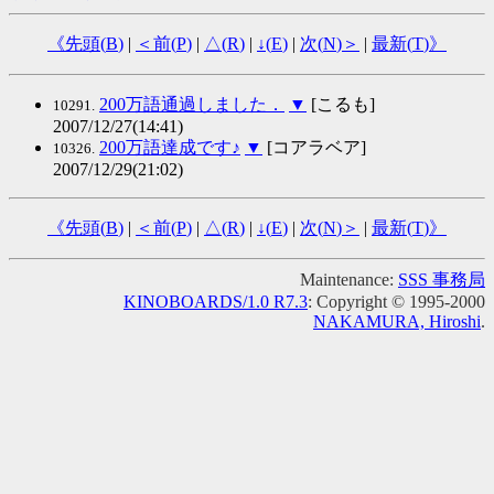
《先頭(
B
)
|
＜前(
P
)
|
△(
R
)
|
↓(
E
)
|
次(
N
)＞
|
最新(
T
)》
200万語通過しました．
▼
[こるも]
10291.
2007/12/27(14:41)
200万語達成です♪
▼
[コアラベア]
10326.
2007/12/29(21:02)
《先頭(
B
)
|
＜前(
P
)
|
△(
R
)
|
↓(
E
)
|
次(
N
)＞
|
最新(
T
)》
Maintenance:
SSS 事務局
KINOBOARDS/1.0 R7.3
: Copyright © 1995-2000
NAKAMURA, Hiroshi
.