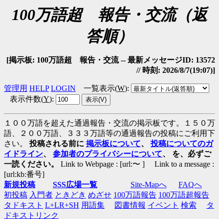
100万語超 報告・交流（返
答順）
[掲示板: 100万語超 報告・交流 -- 最新メッセージID: 13572
// 時刻: 2026/8/7(19:07)]
管理用
HELP
LOGIN
一覧表示(
W
)
:
表示件数(
Y
)
:
１００万語を超えた通過報告・交流の掲示板です。１５０万
語、２００万語、３３３万語等の通過報告の投稿にご利用下
さい。
投稿される前に
掲示板について
、
投稿についてのガ
イドライン
、
参加者のプライバシーについて
、 を、必ずご
一読ください。
Link to Webpage : [url:〜 ] Link to a message :
[url:kb:番号]
新規投稿
SSS広場一覧
Site-Mapへ
FAQへ
初投稿
入門者
ときどき
めざせ
100万語報告
100万語超報告
タドキスト
L+LR+SH
用語集
図書情報
イベント
検索
タ
ドキストリンク