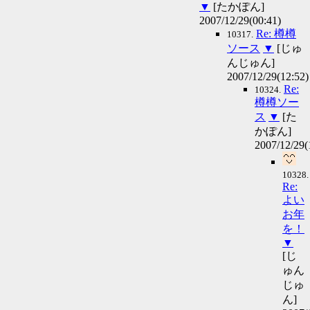
▼
[たかぽん]
2007/12/29(00:41)
Re: 樽樽
10317.
ソース
▼
[じゅ
んじゅん]
2007/12/29(12:52)
Re:
10324.
樽樽ソー
ス
▼
[た
かぽん]
2007/12/29(
10328.
Re:
よい
お年
を！
▼
[じ
ゅん
じゅ
ん]