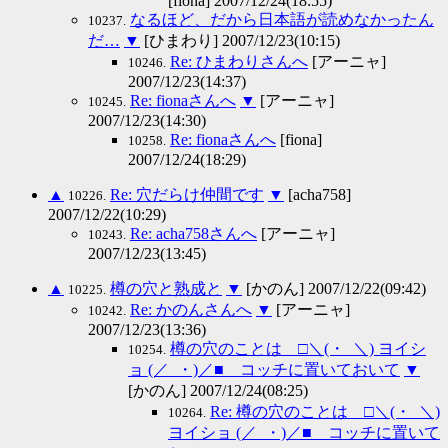
[fiona] 2007/12/24(18:55)
なるほど、だから日本語が読めなかったん
10237.
だ…
▼
[ひまわり] 2007/12/23(10:15)
Re: ひまわりさんへ
[アーニャ]
10246.
2007/12/23(14:37)
Re: fionaさんへ
▼
[アーニャ]
10245.
2007/12/23(14:30)
Re: fionaさんへ
[fiona]
10258.
2007/12/24(18:29)
▲
Re: 穴だらけ仲間です
▼
[acha758]
10226.
2007/12/22(10:29)
Re: acha758さんへ
[アーニャ]
10243.
2007/12/23(13:45)
▲
樽の穴と熟成と
▼
[かのん] 2007/12/22(09:42)
10225.
Re: かのんさんへ
▼
[アーニャ]
10242.
2007/12/23(13:36)
樽の穴のことは □＼(・_＼) ヨイシ
10254.
ョ (／_・)／■ コッチに置いておいて
▼
[かのん] 2007/12/24(08:25)
Re: 樽の穴のことは □＼(・_＼)
10264.
ヨイショ (／_・)／■ コッチに置いて