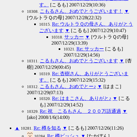
す。
[こるも] 2007/12/29(10:36)
こもるさん、おめでとうございます！
▼
10308.
[ウルトラＱの母] 2007/12/28(22:32)
Re: ウルトラＱの母さん、ありがとう
10315.
ございます
▼
[こるも] 2007/12/29(10:47)
サッカー
▼
[ウルトラＱの母]
10318.
2007/12/29(13:39)
Re: サッカー
[こるも]
10321.
2007/12/29(14:56)
こるもさん、おめでとうございます
▼
[杏
10311.
樹] 2007/12/29(00:45)
Re: 杏樹さん、ありがとうございま
10319.
す。
[こるも] 2007/12/29(15:32)
こるもさん、おめでとー♪
▼
[はまこ]
10312.
2007/12/29(07:13)
Re: はまこさん、ありがと♪
▼
[こる
10320.
も] 2007/12/29(14:52)
Re: 祝 こるもさん ２００万語通過
▼
10329.
[ako] 2008/1/6(14:00)
▲
Re: 樽を知る
▼
[こるも] 2007/12/26(11:26)
10281.
Re: 樽ビッシュ
▼
[たかぽん]
10284.