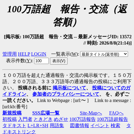
100万語超 報告・交流（返
答順）
[掲示板: 100万語超 報告・交流 -- 最新メッセージID: 13572
// 時刻: 2026/8/8(21:14)]
管理用
HELP
LOGIN
一覧表示(
W
)
:
表示件数(
Y
)
:
１００万語を超えた通過報告・交流の掲示板です。１５０万
語、２００万語、３３３万語等の通過報告の投稿にご利用下
さい。
投稿される前に
掲示板について
、
投稿についてのガ
イドライン
、
参加者のプライバシーについて
、 を、必ずご
一読ください。
Link to Webpage : [url:〜 ] Link to a message :
[url:kb:番号]
新規投稿
SSS広場一覧
Site-Mapへ
FAQへ
初投稿
入門者
ときどき
めざせ
100万語報告
100万語超報告
タドキスト
L+LR+SH
用語集
図書情報
イベント
検索
タ
ドキストリンク