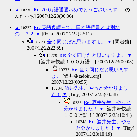
▲
Re: 200万語通過おめでとうございます！
[の
10230.
んたっち] 2007/12/23(00:36)
▲
Re: 英語多読って、日本語読書とは別な
10227.
の…？？
▼
[fiona] 2007/12/22(22:11)
全く同じだと思いますよ。
▼
[間者猫]
10228.
2007/12/22(22:59)
Re: 全く同じだと思いますよ。
▼
10229.
[酒井＠快読１００万語！] 2007/12/23(00:08)
Re: 全く同じだと思います
10232.
よ。
[酒井＠tadoku.org]
2007/12/23(00:55)
酒井先生、やっと分かりまし
10234.
た！
▼
[Tiny] 2007/12/23(03:38)
Re: 酒井先生、やっと
10238.
分かりました！
▼
[酒井＠快読
１００万語！] 2007/12/23(10:41)
Re: 酒井先生、やっ
10248.
と分かりました！
▼
[Tiny]
2007/12/23(18:19)