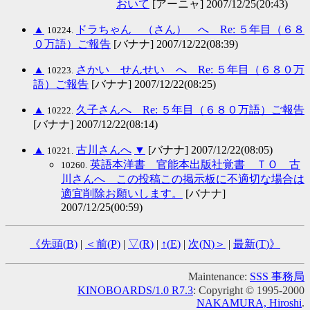
おいて
[アーニャ] 2007/12/25(20:43)
▲
ドラちゃん （さん） へ Re: ５年目（６８
10224.
０万語）ご報告
[バナナ] 2007/12/22(08:39)
▲
さかい せんせい へ Re: ５年目（６８０万
10223.
語）ご報告
[バナナ] 2007/12/22(08:25)
▲
久子さんへ Re: ５年目（６８０万語）ご報告
10222.
[バナナ] 2007/12/22(08:14)
▲
古川さんへ
▼
[バナナ] 2007/12/22(08:05)
10221.
英語本洋書 官能本出版社覚書 ＴＯ 古
10260.
川さんへ この投稿この掲示板に不適切な場合は
適宜削除お願いします。
[バナナ]
2007/12/25(00:59)
《先頭(
B
)
|
＜前(
P
)
|
▽(
R
)
|
↑(
E
)
|
次(
N
)＞
|
最新(
T
)》
Maintenance:
SSS 事務局
KINOBOARDS/1.0 R7.3
: Copyright © 1995-2000
NAKAMURA, Hiroshi
.