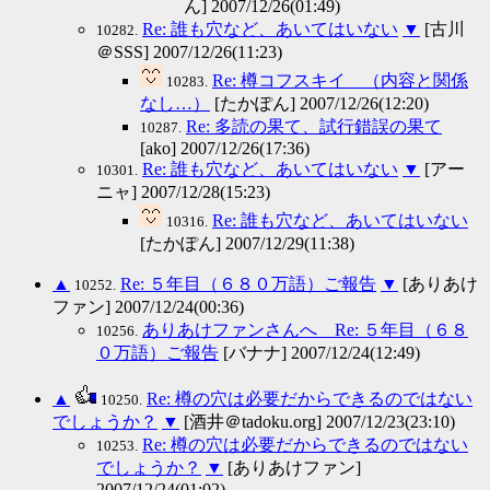
ん] 2007/12/26(01:49)
Re: 誰も穴など、あいてはいない
▼
[古川
10282.
＠SSS] 2007/12/26(11:23)
Re: 樽コフスキイ （内容と関係
10283.
なし…）
[たかぽん] 2007/12/26(12:20)
Re: 多読の果て、試行錯誤の果て
10287.
[ako] 2007/12/26(17:36)
Re: 誰も穴など、あいてはいない
▼
[アー
10301.
ニャ] 2007/12/28(15:23)
Re: 誰も穴など、あいてはいない
10316.
[たかぽん] 2007/12/29(11:38)
▲
Re: ５年目（６８０万語）ご報告
▼
[ありあけ
10252.
ファン] 2007/12/24(00:36)
ありあけファンさんへ Re: ５年目（６８
10256.
０万語）ご報告
[バナナ] 2007/12/24(12:49)
▲
Re: 樽の穴は必要だからできるのではない
10250.
でしょうか？
▼
[酒井＠tadoku.org] 2007/12/23(23:10)
Re: 樽の穴は必要だからできるのではない
10253.
でしょうか？
▼
[ありあけファン]
2007/12/24(01:02)