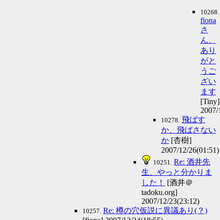
10268.
fiona
さ
ん、
あり
がと
うご
ざい
ます
[Tiny]
2007/
飛ばす
10278.
か、飛ばさない
か
[杏樹]
2007/12/26(01:51)
Re: 酒井先
10251.
生、やっと分かりま
した！
[酒井＠
tadoku.org]
2007/12/23(23:12)
Re: 樽の穴仮説に異議あり(？)
10257.