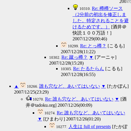
2007/
Re: 樽樽ソース
10310.
（2分前の初出を修正しま
した。特定されることを避
けるためです。）
[酒井＠
快読１００万語！]
2007/12/29(00:46)
Re: とっ樽？
[こるも]
10299.
2007/12/28(11:22)
Re: 蹴っ樽？
▼
[アーニャ]
10302.
2007/12/28(15:28)
Re: たるたらん
[こるも]
10305.
2007/12/28(16:55)
▲
誰も穴など、あいてはいない
▼
[たかぽん]
10266.
2007/12/25(23:29)
Re: 誰も穴など、あいてはいない
▼
[酒
10270.
井＠tadoku.org] 2007/12/26(00:09)
Re: 誰も穴など、あいてはいない
10274.
▼
[ひまわり] 2007/12/26(01:20)
人生は full of presents
[たかぽ
10277.