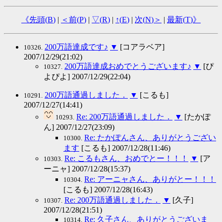
《先頭(
B
)
|
＜前(
P
)
|
▽(
R
)
|
↑(
E
)
|
次(
N
)＞
|
最新(
T
)》
200万語達成です♪
▼
[コアラベア]
10326.
2007/12/29(21:02)
200万語達成おめでとうございます♪
▼
[ぴ
10327.
よぴよ] 2007/12/29(22:04)
200万語通過しました．
▼
[こるも]
10291.
2007/12/27(14:41)
Re: 200万語通過しました．
▼
[たかぽ
10293.
ん] 2007/12/27(23:09)
Re: たかぽんさん、ありがとうござい
10300.
ます
[こるも] 2007/12/28(11:46)
Re: こるもさん、おめでとー！！！
▼
[ア
10303.
ーニャ] 2007/12/28(15:37)
Re: アーニャさん、ありがとー！！！
10304.
[こるも] 2007/12/28(16:43)
Re: 200万語通過しました．
▼
[久子]
10307.
2007/12/28(21:51)
Re: 久子さん、ありがとうございま
10314.