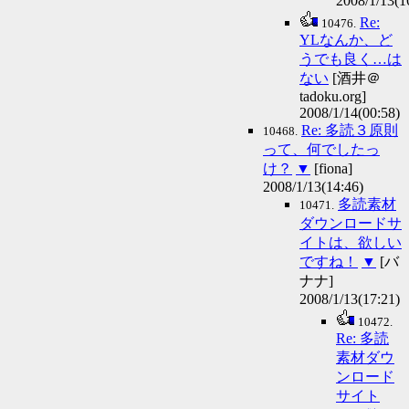
2008/1/13(1
Re:
10476.
YLなんか、ど
うでも良く…は
ない
[酒井＠
tadoku.org]
2008/1/14(00:58)
Re: 多読３原則
10468.
って、何でしたっ
け？
▼
[fiona]
2008/1/13(14:46)
多読素材
10471.
ダウンロードサ
イトは、欲しい
ですね！
▼
[バ
ナナ]
2008/1/13(17:21)
10472.
Re: 多読
素材ダウ
ンロード
サイト