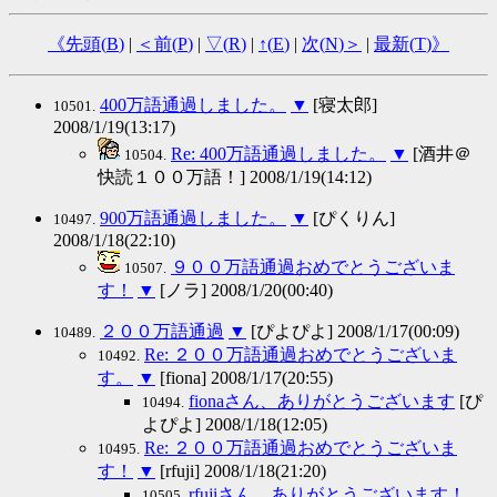
《先頭(
B
)
|
＜前(
P
)
|
▽(
R
)
|
↑(
E
)
|
次(
N
)＞
|
最新(
T
)》
400万語通過しました。
▼
[寝太郎]
10501.
2008/1/19(13:17)
Re: 400万語通過しました。
▼
[酒井＠
10504.
快読１００万語！] 2008/1/19(14:12)
900万語通過しました。
▼
[ぴくりん]
10497.
2008/1/18(22:10)
９００万語通過おめでとうございま
10507.
す！
▼
[ノラ] 2008/1/20(00:40)
２００万語通過
▼
[ぴよぴよ] 2008/1/17(00:09)
10489.
Re: ２００万語通過おめでとうございま
10492.
す。
▼
[fiona] 2008/1/17(20:55)
fionaさん、ありがとうございます
[ぴ
10494.
よぴよ] 2008/1/18(12:05)
Re: ２００万語通過おめでとうございま
10495.
す！
▼
[rfuji] 2008/1/18(21:20)
rfujiさん、ありがとうございます！
10505.