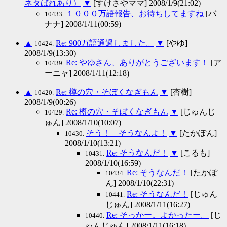
ネタばれあり）
▼
[すけさやママ] 2008/1/9(21:02)
１０００万語報告、お待ちしてますね
[バ
10433.
ナナ] 2008/1/11(00:59)
▲
Re: 900万語通過しました。
▼
[やゆ]
10424.
2008/1/9(13:30)
Re: やゆさん、ありがとうございます！
[ア
10439.
ーニャ] 2008/1/11(12:18)
▲
Re: 樽の穴・そぼくなぎもん
▼
[杏樹]
10420.
2008/1/9(00:26)
Re: 樽の穴・そぼくなぎもん
▼
[じゅんじ
10429.
ゅん] 2008/1/10(10:07)
そう！ そうなんよ！
▼
[たかぽん]
10430.
2008/1/10(13:21)
Re: そうなんだ！
▼
[こるも]
10431.
2008/1/10(16:59)
Re: そうなんだ！
[たかぽ
10434.
ん] 2008/1/10(22:31)
Re: そうなんだ！
[じゅん
10441.
じゅん] 2008/1/11(16:27)
Re: そっかー。よかったー。
[じ
10440.
ゅんじゅん] 2008/1/11(16:18)