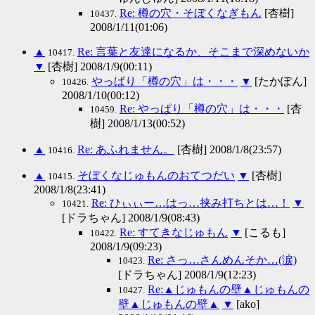
Re: 樽の穴・そぼくなぎもん
[杏樹]
10437.
2008/1/11(01:06)
▲
Re: 言葉と友達になるか、そこまで深めないか
10417.
▼
[杏樹] 2008/1/9(00:11)
やっぱり「樽の穴」は・・・
▼
[たかぽん]
10426.
2008/1/10(00:12)
Re: やっぱり「樽の穴」は・・・
[杏
10459.
樹] 2008/1/13(00:52)
▲
Re: あふれません。
[杏樹] 2008/1/8(23:57)
10416.
▲
そぼくなじゅもんのおてつだい
▼
[杏樹]
10415.
2008/1/8(23:41)
Re: ひぃぃー…はっ…挟み打ちとは…！
▼
10421.
[ドラちゃん] 2008/1/9(08:43)
Re: すてきなじゅもん
▼
[こるも]
10422.
2008/1/9(09:23)
Re: さっ…さんめんそか…(涙)
10423.
[ドラちゃん] 2008/1/9(12:23)
Re:▲じゅもんの壁▲じゅもんの
10427.
壁▲じゅもんの壁▲
▼
[ako]