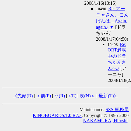
2008/1/16(13:15)
Re: アー
10490.
ニャさん、こん
ばんは、Again,
again♪
▼
[ドラ
ちゃん]
2008/1/17(04:50)
Re:
10498.
ORT満喫
中のドラ
ちゃんさ
んへ♪
[ア
ーニャ]
2008/1/18(2
《先頭(
B
)
|
＜前(
P
)
|
▽(
R
)
|
↑(
E
)
|
次(
N
)＞
|
最新(
T
)》
Maintenance:
SSS 事務局
KINOBOARDS/1.0 R7.3
: Copyright © 1995-2000
NAKAMURA, Hiroshi
.