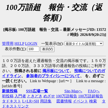
100万語超 報告・交流（返
答順）
[掲示板: 100万語超 報告・交流 -- 最新メッセージID: 13572
// 時刻: 2026/8/9(20:23)]
管理用
HELP
LOGIN
一覧表示(
W
)
:
表示件数(
Y
)
:
１００万語を超えた通過報告・交流の掲示板です。１５０万
語、２００万語、３３３万語等の通過報告の投稿にご利用下
さい。
投稿される前に
掲示板について
、
投稿についてのガ
イドライン
、
参加者のプライバシーについて
、 を、必ずご
一読ください。
Link to Webpage : [url:〜 ] Link to a message :
[url:kb:番号]
新規投稿
SSS広場一覧
Site-Mapへ
FAQへ
初投稿
入門者
ときどき
めざせ
100万語報告
100万語超報告
タドキスト
L+LR+SH
用語集
図書情報
イベント
検索
タ
ドキストリンク