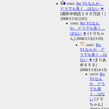
Re: YLなんか、
10463.
どうでも良く…はない
▼
[酒井＠快読１００万語！]
2008/1/13(12:01)
Re: YLなん
10465.
か、どうでも良く…
はない
▼
[ドラちゃ
ん] 2008/1/13(13:19)
Re:
10467.
YLなんか、ど
うでも良く…は
ない
▼
[まりあ
＠ＳＳＳ]
2008/1/13(14:13)
Re:
10470.
YLなん
か、どう
でも良
く…はな
い
[ドラ
ちゃん]