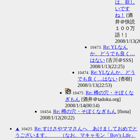
は、欲し
いです
ね！
[酒
井＠快読
１００万
語！]
2008/1/13(2
Re: YLなん
10473.
か、どうでも良く…
はない
[古川＠SSS]
2008/1/13(22:25)
Re: YLなんか、どう
10474.
でも良く…はない
[杏樹]
2008/1/13(22:53)
Re: 樽の穴・そぼくな
10475.
ぎもん
[酒井＠tadoku.org]
2008/1/14(00:14)
Re: 樽の穴・そぼくなぎもん
[fiona]
10454.
2008/1/12(20:22)
▲
Re: すけさやママさんへ あけましておめでと
10425.
うございます。 （なお、マキャモン「Boy's Life」