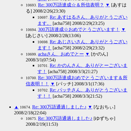
Re: 300万語達成☆＆所信表明？
▼
[あすは
10693.
る] 2008/2/26(23:30)
Re: あすはるさん、ありがとうござい
10697.
ます。
[acha758] 2008/2/29(23:25)
300万語達成☆おめでとうございます！
▼
10694.
[あじさい] 2008/2/28(13:06)
Re: あじさいさん、ありがとうござい
10698.
ます！
[acha758] 2008/2/29(23:32)
achaさん、おめでとー
▼
[かのん]
10699.
2008/3/1(07:54)
Re: かのんさん、ありがとーございま
10701.
す！
[acha758] 2008/3/3(21:27)
Re: 300万語達成おめでとうございます＆所
10700.
信表明！！
▼
[パッチ] 2008/3/1(17:36)
Re: パッチさん、ありがとうございま
10702.
す！！
[acha758] 2008/3/3(21:52)
▲
Re: 300万語通過しました♪
▼
[なおちぃ]
10674.
2008/2/18(22:04)
Re: 300万語通過しました♪
[ゆずちゃ]
10675.
2008/2/19(11:53)