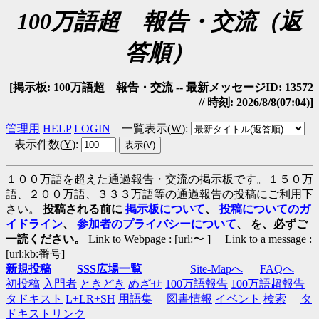
100万語超 報告・交流（返
答順）
[掲示板: 100万語超 報告・交流 -- 最新メッセージID: 13572
// 時刻: 2026/8/8(07:04)]
管理用
HELP
LOGIN
一覧表示(
W
)
:
表示件数(
Y
)
:
１００万語を超えた通過報告・交流の掲示板です。１５０万
語、２００万語、３３３万語等の通過報告の投稿にご利用下
さい。
投稿される前に
掲示板について
、
投稿についてのガ
イドライン
、
参加者のプライバシーについて
、 を、必ずご
一読ください。
Link to Webpage : [url:〜 ] Link to a message :
[url:kb:番号]
新規投稿
SSS広場一覧
Site-Mapへ
FAQへ
初投稿
入門者
ときどき
めざせ
100万語報告
100万語超報告
タドキスト
L+LR+SH
用語集
図書情報
イベント
検索
タ
ドキストリンク