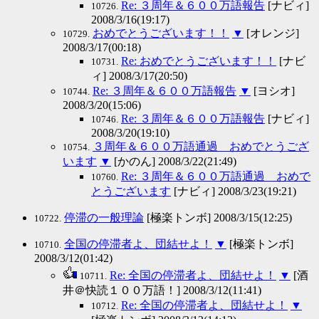
Re: ３周年＆６００万語報告
[ナビィ]
10726.
2008/3/16(19:17)
おめでとうございます！！
▼
[オレンジ]
10729.
2008/3/17(00:18)
Re: おめでとうございます！！
[ナビ
10731.
ィ] 2008/3/17(20:50)
Re: ３周年＆６００万語報告
▼
[ヨシオ]
10744.
2008/3/20(15:06)
Re: ３周年＆６００万語報告
[ナビィ]
10746.
2008/3/20(19:10)
３周年＆６００万語通過 おめでとうござ
10754.
います
▼
[かのん] 2008/3/22(21:49)
Re: ３周年＆６００万語通過 おめで
10760.
とうございます
[ナビィ] 2008/3/23(19:21)
停滞の一般理論
[極楽トンボ] 2008/3/15(12:25)
10722.
全国の停滞者よ、団結せよ！
▼
[極楽トンボ]
10710.
2008/3/12(01:42)
Re: 全国の停滞者よ、団結せよ！
▼
[酒
10711.
井＠快読１００万語！] 2008/3/12(11:41)
Re: 全国の停滞者よ、団結せよ！
▼
10712.