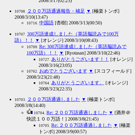
2008/3/17(02:25)
２００万語通過報告・補足
▼
[極楽トンボ]
10708.
2008/3/10(13:47)
中国語
[杏樹] 2008/3/13(00:50)
10716.
300万語達成しました（英語脳読みで100万
10707.
語）！！
▼
[オレンジ] 2008/3/10(08:43)
Re: 300万語達成しました（英語脳読みで
10709.
100万語）！！
▼
[Ryotasan] 2008/3/10(22:46)
ありがとうございます！！
[オレンジ]
10727.
2008/3/16(23:05)
おめでとうございます
▼
[スコフィールド]
10762.
2008/3/23(21:48)
ありがとうございます。
[オレンジ]
10764.
2008/3/23(22:35)
２００万語通過しました
▼
[極楽トンボ]
10703.
2008/3/8(14:40)
Re: ２００万語通過しました
▼
[酒井＠
10704.
快読１００万語！] 2008/3/8(21:45)
Re: ２００万語通過しました
▼
[極楽
10705.
トンボ] 2008/3/9(00:57)