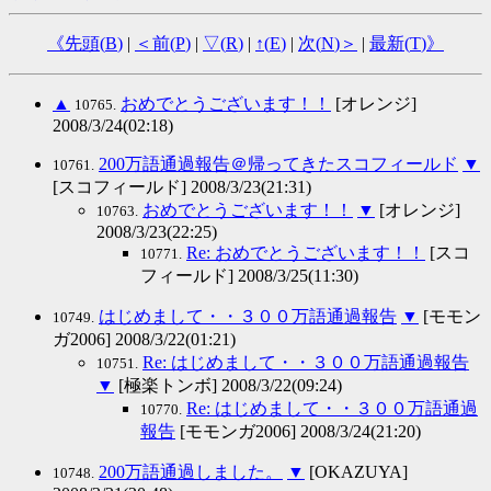
《先頭(
B
)
|
＜前(
P
)
|
▽(
R
)
|
↑(
E
)
|
次(
N
)＞
|
最新(
T
)》
▲
おめでとうございます！！
[オレンジ]
10765.
2008/3/24(02:18)
200万語通過報告＠帰ってきたスコフィールド
▼
10761.
[スコフィールド] 2008/3/23(21:31)
おめでとうございます！！
▼
[オレンジ]
10763.
2008/3/23(22:25)
Re: おめでとうございます！！
[スコ
10771.
フィールド] 2008/3/25(11:30)
はじめまして・・３００万語通過報告
▼
[モモン
10749.
ガ2006] 2008/3/22(01:21)
Re: はじめまして・・３００万語通過報告
10751.
▼
[極楽トンボ] 2008/3/22(09:24)
Re: はじめまして・・３００万語通過
10770.
報告
[モモンガ2006] 2008/3/24(21:20)
200万語通過しました。
▼
[OKAZUYA]
10748.