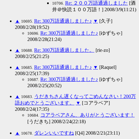
Re: ２００万語通過しました
[酒
10706.
井＠快読１００万語！] 2008/3/9(11:21)
▲
Re: 300万語通過しました♪
▼
[久子]
10695.
2008/2/28(19:52)
Re: 300万語通過しました♪
[ゆずちゃ]
10696.
2008/2/28(21:24)
▲
Re: 300万語通過しました。
[rie-zo]
10688.
2008/2/25(21:25)
▲
Re: 300万語通過しました♪
▼
[Raquel]
10685.
2008/2/25(17:39)
Re: 300万語通過しました♪
[ゆずちゃ]
10687.
2008/2/25(20:52)
▲
うだきちさん遅くなってごめんなさい！200万
10683.
語おめでとうございます。
▼
[コアラベア]
2008/2/24(17:35)
コアラベアさん、ありがとうございます！
10684.
[うだきち] 2008/2/24(22:18)
▲
ダレンいいですね
[Q4] 2008/2/21(23:11)
10678.