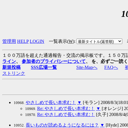
管理用
HELP
LOGIN
一覧表示(
W
)
:
１００万語を超えた通過報告・交流の掲示板です。１５０万
ライン
、
参加者のプライバシーについて
、 を、必ずご一読
新規投稿
SSS広場一覧
Site-Mapへ
FAQへ
ストリンク
やさしめで長い本求む！
▼
[モラン] 2008/8/3(18:01
10968.
Re: やさしめで長い本求む！
▼
[オレンジ] 2008
10969.
Re: やさしめで長い本求む！
[久子] 2008/8/4(0
10970.
長いものが読めるようになるには？
▼
[Hyde] 2008
10952.