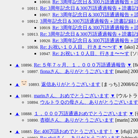
Re: 3周年記念日＆300万語通過報告
10910.
Re: 3周年記念日＆300万語通過報告＋読書
10911.
Re: 3周年記念日＆300万語通過報告
10917.
3周年記念日＆300万語通過報告＋読書記録1
10912.
Re: 3周年記念日＆300万語通過報告
10919.
Re: 3周年記念日＆300万語通過報告＋読書記
10913.
Re: 3周年記念日＆300万語通過報告＋
10920.
Re: お祝い１０人目、行きま〜〜す
▼
[ako] 
10936.
Re: お祝い１０人目、行きま〜〜す
[ソレ
10947.
▲
Re: ５年７ヶ月、１，０００万語通過報告
▼
[fi
10896.
fionaさん、ありがとうございます
[marin] 200
10897.
▲
返信ありがとうございます
[まっち] 2008/6/27
10893.
▲
marinさん、おめでとうございます
▼
[ウルトラＱの母
10891.
ウルトラＱの母さん、ありがとうございま
10894.
▲
１，０００万語通過おめでとうございます
▼
[
10888.
杏樹さん、ありがとうございます
[marin] 200
10890.
▲
Re: 400万語おめでとうございます！
▼
[rfuji] 2
10885.
Re: rfujiさん、ありがとうございます
[yhiroak