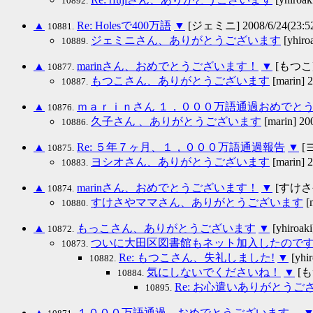
10892.
▲
Re: Holesで400万語
▼
[ジェミニ] 2008/6/24(23:5
10881.
ジェミニさん、ありがとうございます
[yhiro
10889.
▲
marinさん、おめでとうございます！
▼
[もつこ] 2
10877.
もつこさん、ありがとうございます
[marin] 2
10887.
▲
ｍａｒｉｎさん １，０００万語通過おめでと
10876.
久子さん 、ありがとうございます
[marin] 20
10886.
▲
Re: ５年７ヶ月、１，０００万語通過報告
▼
[ヨ
10875.
ヨシオさん、ありがとうございます
[marin] 2
10883.
▲
marinさん、おめでとうございます！
▼
[すけさやマ
10874.
すけさやママさん、ありがとうございます
[m
10880.
▲
もっこさん、ありがとうございます
▼
[yhiroaki
10872.
ついに大田区図書館もネット加入したので
10873.
Re: もつこさん、失礼しました!
▼
[yhir
10882.
気にしないでくださいね！
▼
[もつ
10884.
Re: お心遣いありがとうご
10895.
▲
１０００万語通過、おめでとうございます。