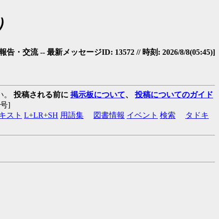
）
・交流 -- 最新メッセージID: 13572 // 時刻: 2026/8/8(05:45)]
い。
投稿される前に
掲示板について
、
投稿についてのガイド
:番号]
キスト
L+LR+SH
用語集
図書情報
イベント
検索
タドキ