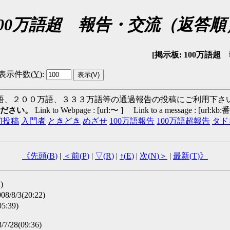
100万語超 報告・交流（返答順
[掲示板: 100万語超 報告
表示件数(
Y
)
:
語、２００万語、３３３万語等の通過報告の投稿にご利用下さ
ください。
Link to Webpage : [url:〜 ] Link to a message : [url:kb
初投稿
入門者
ときどき
めざせ
100万語報告
100万語超報告
タド
《先頭(
B
)
|
＜前(
P
)
|
▽(
R
)
|
↑(
E
)
|
次(
N
)＞
|
最新(
T
)》
)
/8/3(20:22)
5:39)
/7/28(09:36)