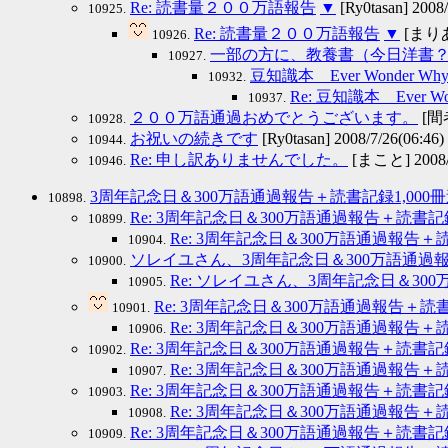
Re: 読書量２００万語報告
▼
[Ry0tasan] 2008/
10925.
Re: 読書量２００万語報告
▼
[まりあ＠
10926.
一部の方に、教養書（今日洋書
10927.
豆知識本 Ever Wonder Why
10932.
Re: 豆知識本 Ever
10937.
２００万語通過おめでとうございます。
[間者
10928.
お祝いの続きです
[Ry0tasan] 2008/7/26(06:46)
10944.
Re: 申し訳ありませんでした。
[まこと] 2008/7
10946.
3周年記念日＆300万語通過報告＋読書記録1,000
10898.
Re: 3周年記念日＆300万語通過報告＋読書記
10899.
Re: 3周年記念日＆300万語通過報告＋
10904.
ソレイユさん、3周年記念日＆300万語通過報
10900.
Re: ソレイユさん、3周年記念日＆30
10905.
Re: 3周年記念日＆300万語通過報告＋読
10901.
Re: 3周年記念日＆300万語通過報告＋
10906.
Re: 3周年記念日＆300万語通過報告＋読書記
10902.
Re: 3周年記念日＆300万語通過報告＋
10907.
Re: 3周年記念日＆300万語通過報告＋読書
10903.
Re: 3周年記念日＆300万語通過報告
10908.
Re: 3周年記念日＆300万語通過報告＋読書
10909.