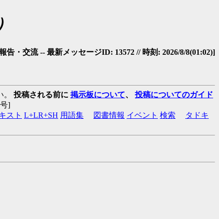
）
・交流 -- 最新メッセージID: 13572 // 時刻: 2026/8/8(01:02)]
い。
投稿される前に
掲示板について
、
投稿についてのガイド
:番号]
キスト
L+LR+SH
用語集
図書情報
イベント
検索
タドキ