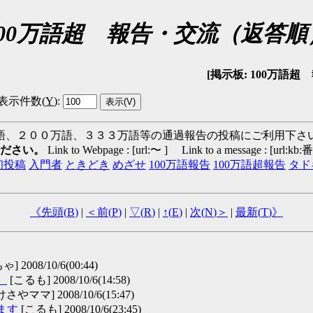
100万語超 報告・交流（返答順
[掲示板: 100万語超 報告
表示件数(
Y
)
:
語、２００万語、３３３万語等の通過報告の投稿にご利用下さ
ください。
Link to Webpage : [url:〜 ] Link to a message : [url:kb
初投稿
入門者
ときどき
めざせ
100万語報告
100万語超報告
タド
《先頭(
B
)
|
＜前(
P
)
|
▽(
R
)
|
↑(
E
)
|
次(
N
)＞
|
最新(
T
)》
 2008/10/6(00:44)
。
[こるも] 2008/10/6(14:58)
さやママ] 2008/10/6(15:47)
ます
[こるも] 2008/10/6(23:45)