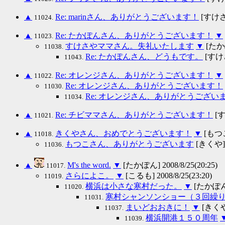
▲
Re: marinさん、ありがとうございます！
[すけさや
11024.
▲
Re: たかぽんさん、ありがとうございます！
▼
11023.
すけさやママさん。失礼いたします
▼
[たかぽん
11038.
Re: たかぽんさん、どうもです。
[すけさ
11043.
▲
Re: オレンジさん、ありがとうございます！
▼
11022.
Re: オレンジさん、ありがとうございます！
11030.
Re: オレンジさん、ありがとうござい
11034.
▲
Re: チビママさん、ありがとうございます！
[す
11021.
▲
きくやさん、おめでとうございます！
▼
[もつこ]
11018.
もつこさん、ありがとうございます
[きくや] 2
11036.
▲
M's the word.
▼
[たかぽん] 2008/8/25(20:25)
11017.
さらによこ。
▼
[こるも] 2008/8/25(23:20)
11019.
横浜は小さな寒村だった。
▼
[たかぽん] 
11020.
寒村シャンソンショー（３回繰
11031.
まいどおおきに！
▼
[きくや] 
11037.
横浜開港１５０周年
11039.