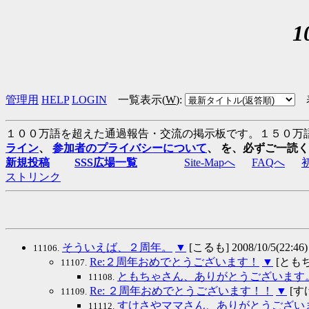
管理用
HELP
LOGIN
一覧表示(
W
)
:
１００万語を超えた通過報告・交流の掲示板です。１５０万
ライン
、
参加者のプライバシーについて
、 を、必ずご一読
新規投稿
SSS広場一覧
Site-Mapへ
FAQへ
ストリンク
そういえば、２周年。
▼
[こるも] 2008/10/5(22:46)
11106.
Re:２周年おめでとうございます！
▼
[ともちゃ]
11107.
ともちゃさん、ありがとうございます
11108.
Re: ２周年おめでとうございます！！
▼
[すけ
11109.
すけさやママさん、ありがとうござい
11112.